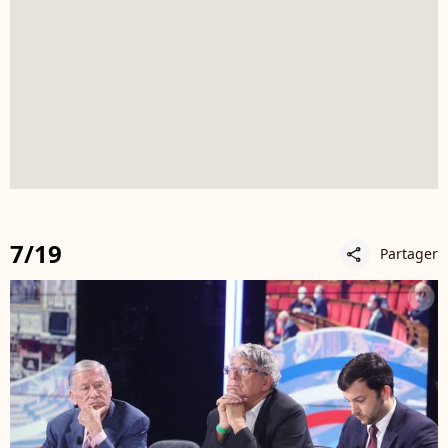
7/19
Partager
share