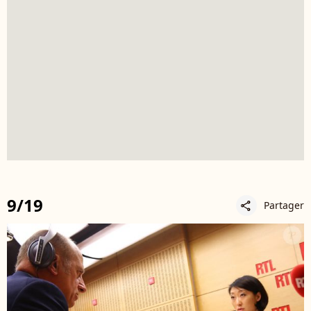
9/19
Partager
share