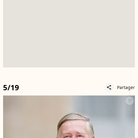
5/19
Partager
share