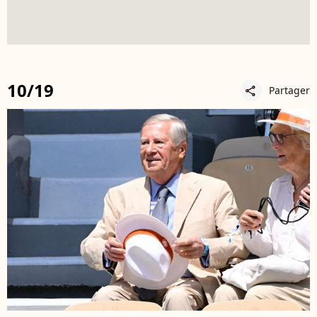
10/19
Partager
share