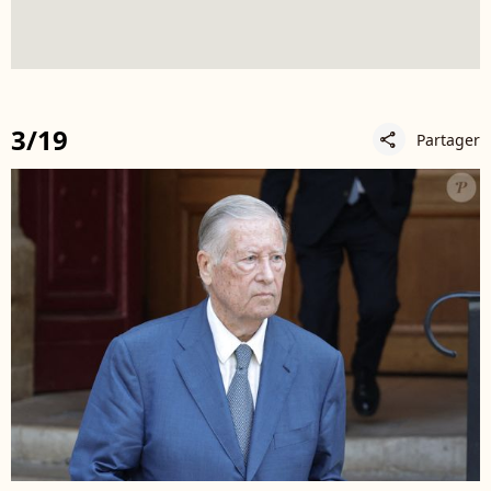
3/19
Partager
share