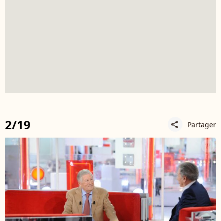
2/19
Partager
share