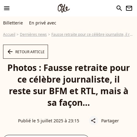
menu
search
newsletter
Billetterie
En privé avec
Accueil
Dernières news
Fausse retraite pour ce célèbre journaliste, il reste sur BFM et RTL, mais à sa façon…
arrow_left
RETOUR ARTICLE
Photos : Fausse retraite pour
ce célèbre journaliste, il
reste sur BFM et RTL, mais à
sa façon…
Publié le 5 juillet 2025 à 23:15
Partager
share