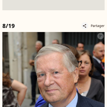
8/19
Partager
share