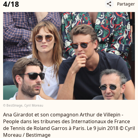
4/18
Partager
share
© BestImage, Cyril Moreau
Ana Girardot et son compagnon Arthur de Villepin -
People dans les tribunes des Internationaux de France
de Tennis de Roland Garros à Paris. Le 9 juin 2018 © Cyril
Moreau / Bestimage