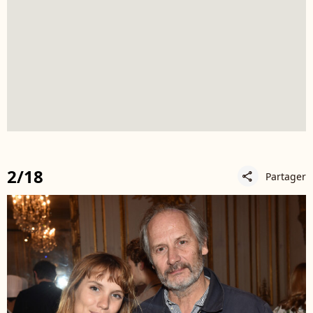
2/18
Partager
share