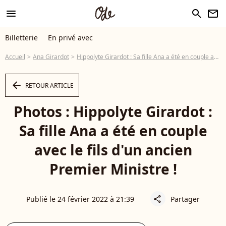
menu
search
newsletter
Billetterie
En privé avec
Accueil
Ana Girardot
Hippolyte Girardot : Sa fille Ana a été en couple avec le fils d'un ancien Premier Ministre !
arrow_left
RETOUR ARTICLE
Photos : Hippolyte Girardot :
Sa fille Ana a été en couple
avec le fils d'un ancien
Premier Ministre !
Publié le 24 février 2022 à 21:39
Partager
share