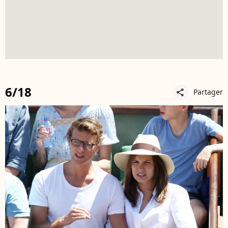
6/18
Partager
share