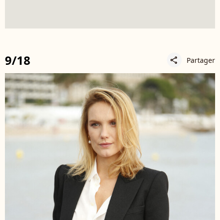
9/18
Partager
share