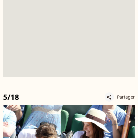
5/18
Partager
share