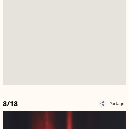
8/18
Partager
share