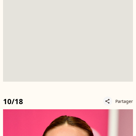
10/18
Partager
share