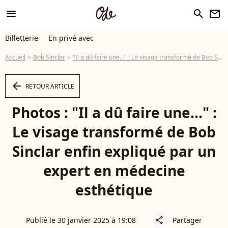
menu
search
newsletter
Billetterie
En privé avec
Accueil
Bob Sinclar
"Il a dû faire une..." : Le visage transformé de Bob Sinclar enfin expliqué par un expert en médecine esthétique
arrow_left
RETOUR ARTICLE
Photos : "Il a dû faire une..." :
Le visage transformé de Bob
Sinclar enfin expliqué par un
expert en médecine
esthétique
Publié le 30 janvier 2025 à 19:08
Partager
share