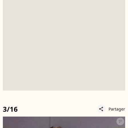
3/16
Partager
share