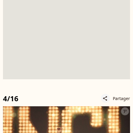
4/16
Partager
share