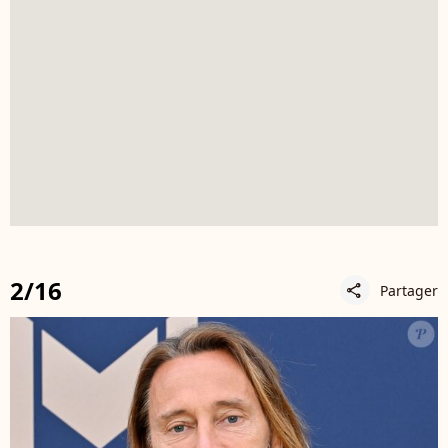
2/16
Partager
share