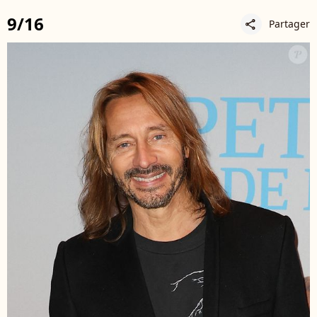
9/16
Partager
share