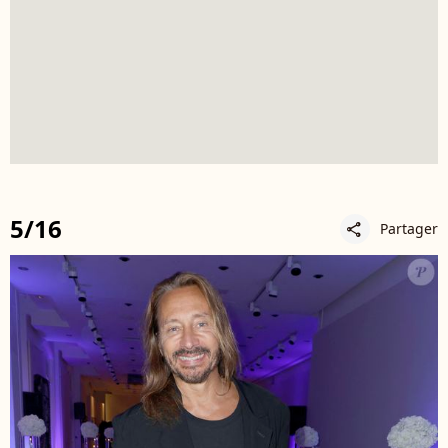
5/16
Partager
share