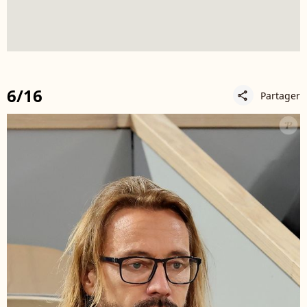
6/16
Partager
share