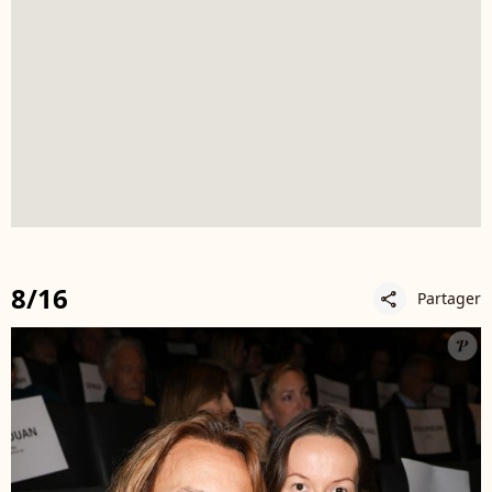
8/16
Partager
share