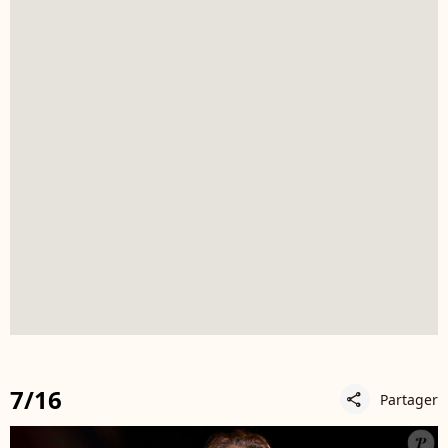
7/16
Partager
share