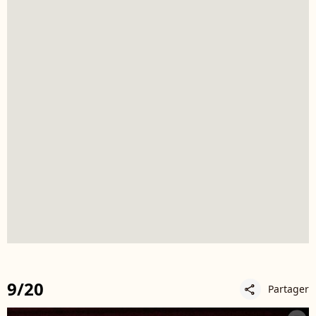
9/20
Partager
share