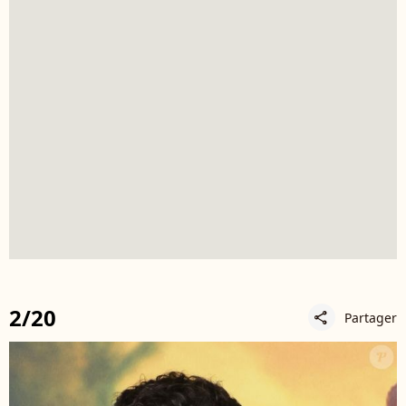
2/20
Partager
share