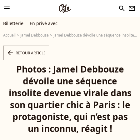
menu
search
newsletter
Billetterie
En privé avec
Accueil
Jamel Debbouze
Jamel Debbouze dévoile une séquence insolite devenue virale dans son quartier chic à Paris : le protagoniste, qui n’est pas un inconnu, réagit !
arrow_left
RETOUR ARTICLE
Photos : Jamel Debbouze
dévoile une séquence
insolite devenue virale dans
son quartier chic à Paris : le
protagoniste, qui n’est pas
un inconnu, réagit !