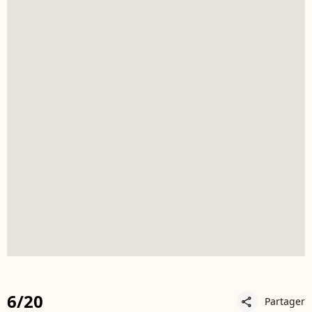
6/20
Partager
share