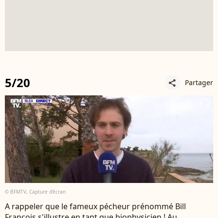
5/20
Partager
share
© BFMTV, Capture d'écran
A rappeler que le fameux pécheur prénommé Bill
François s'illustre en tant que biophysicien ! Au