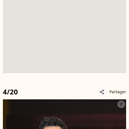
4/20
Partager
share