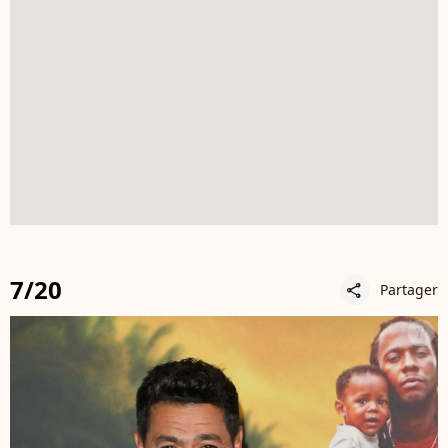
7/20
Partager
share