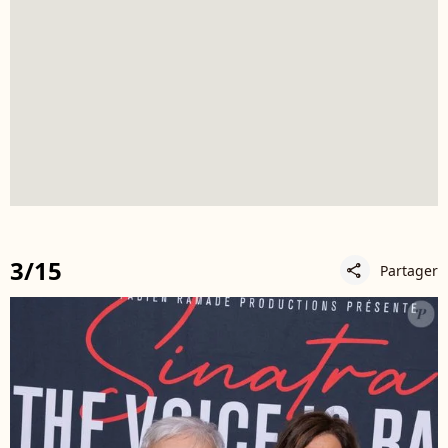
3/15
Partager
share