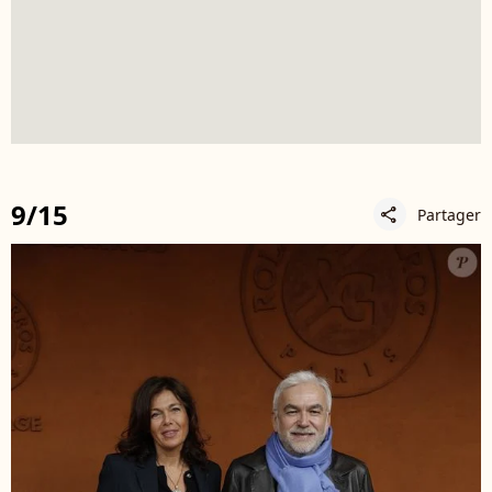
9/15
Partager
share