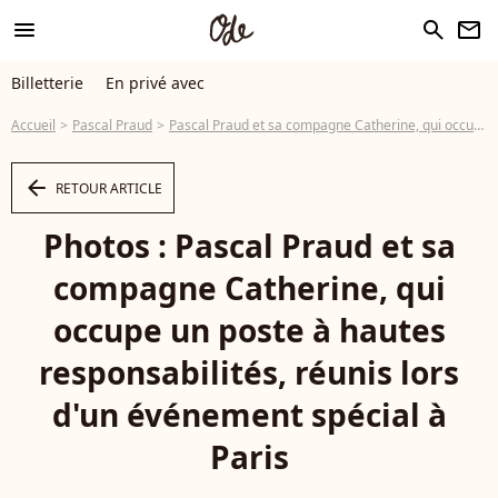
menu
search
newsletter
Billetterie
En privé avec
Accueil
Pascal Praud
Pascal Praud et sa compagne Catherine, qui occupe un poste à hautes responsabilités, réunis lors d'un événement spécial à Paris
arrow_left
RETOUR ARTICLE
Photos : Pascal Praud et sa
compagne Catherine, qui
occupe un poste à hautes
responsabilités, réunis lors
d'un événement spécial à
Paris