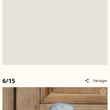
6/15
Partager
share