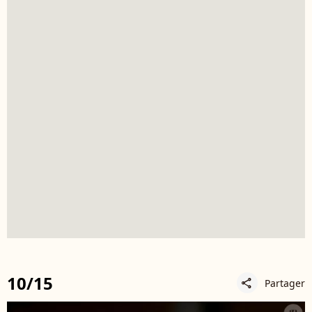
10/15
Partager
share