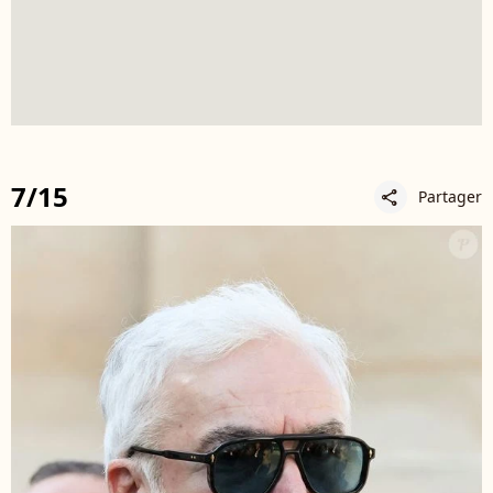
7/15
Partager
share