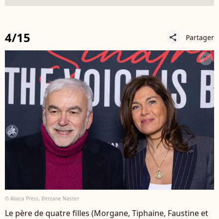
4/15
Partager
share
© Abaca Press, Berzane Nasser
Le père de quatre filles (Morgane, Tiphaine, Faustine et