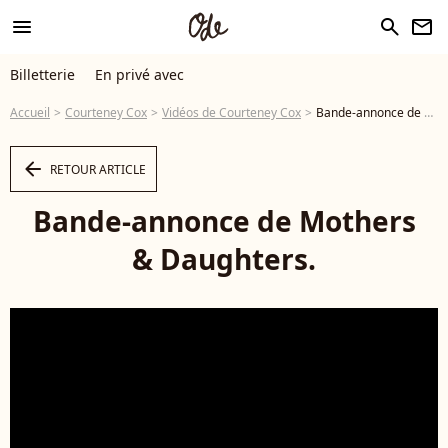
menu
search
newsletter
Billetterie
En privé avec
Accueil
Courteney Cox
Vidéos de Courteney Cox
Bande-annonce de Mothers & Daughters. - Vidéo
arrow_left
RETOUR ARTICLE
Bande-annonce de Mothers
& Daughters.