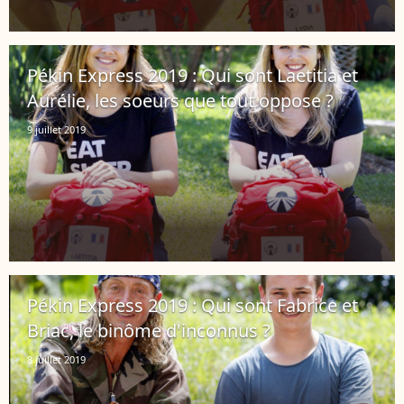
Pékin Express 2019 : Qui sont Laetitia et
Aurélie, les soeurs que tout oppose ?
9 juillet 2019
Pékin Express 2019 : Qui sont Fabrice et
Briac, le binôme d'inconnus ?
8 juillet 2019