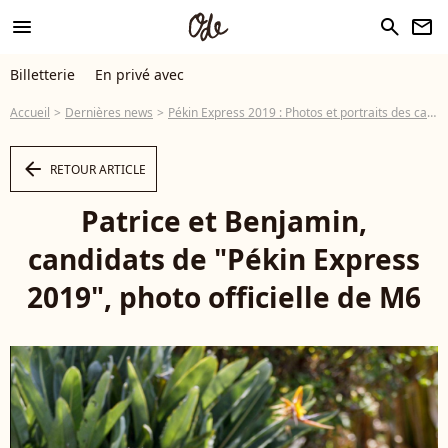
menu
search
newsletter
Billetterie
En privé avec
Accueil
Dernières news
Pékin Express 2019 : Photos et portraits des candidats
arrow_left
RETOUR ARTICLE
Patrice et Benjamin,
candidats de "Pékin Express
2019", photo officielle de M6