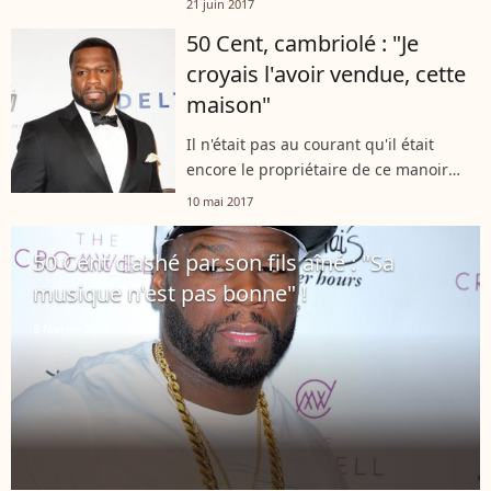
21 juin 2017
50 Cent, cambriolé : "Je
croyais l'avoir vendue, cette
maison"
Il n'était pas au courant qu'il était
encore le propriétaire de ce manoir
hors de prix.
10 mai 2017
50 Cent clashé par son fils aîné : "Sa
musique n'est pas bonne" !
8 février 2017