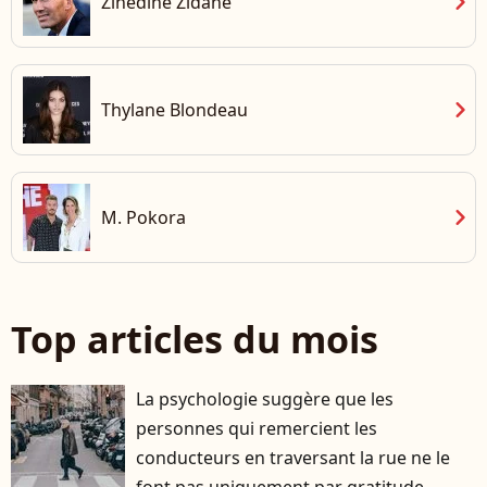
chevron_right
Zinedine Zidane
chevron_right
Thylane Blondeau
chevron_right
M. Pokora
Top articles du mois
La psychologie suggère que les
personnes qui remercient les
conducteurs en traversant la rue ne le