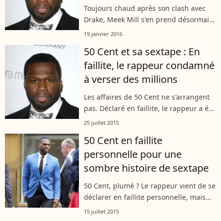
Toujours chaud après son clash avec
Drake, Meek Mill s'en prend désormais
à 50 Cent, qui n'a pas manqué de le
19 janvier 2016
remettre à sa place...
50 Cent et sa sextape : En
faillite, le rappeur condamné
à verser des millions
Les affaires de 50 Cent ne s'arrangent
pas. Déclaré en faillite, le rappeur a été
condamné quelques jours plus tard à
25 juillet 2015
verser non pas 5 mais un total de 7
50 Cent en faillite
millions de dollars dans une...
personnelle pour une
sombre histoire de sextape
50 Cent, plumé ? Le rappeur vient de se
déclarer en faillite personnelle, mais
cherche, avant tout, à éviter une lourde
15 juillet 2015
condamnation.