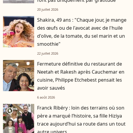
font pas uniquement par gratitude
20 juillet 2026
Shakira, 49 ans : "Chaque jour, je mange
des œufs ou de l'avocat avec de l'huile
d'olive, de la tomate, du sel marin et un
smoothie"
22 juillet 2026
Fermeture définitive du restaurant de
Neetah et Rakesh après Cauchemar en
cuisine, Philippe Etchebest pensait les
avoir sauvés
6 août 2026
Franck Ribéry : loin des terrains où son
player2
père a marqué l’histoire, sa fille Hiziya
trace aujourd’hui sa route dans un tout
autre univers