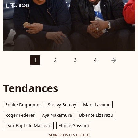
14 avril 2013
arrow_right
1
2
3
4
Tendances
Emilie Dequenne
Steevy Boulay
Marc Lavoine
Roger Federer
Aya Nakamura
Bixente Lizarazu
Jean-Baptiste Marteau
Elodie Gossuin
VOIR TOUS LES PEOPLE