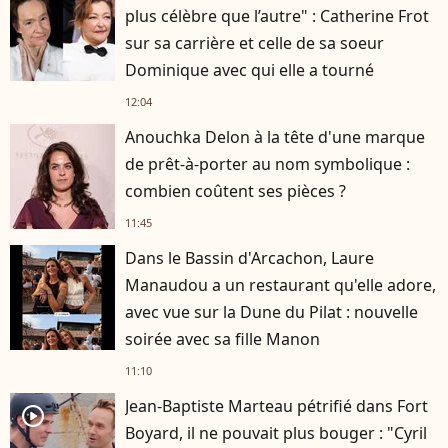
plus célèbre que l’autre" : Catherine Frot
sur sa carrière et celle de sa soeur
Dominique avec qui elle a tourné
12:04
Anouchka Delon à la tête d'une marque
de prêt-à-porter au nom symbolique :
combien coûtent ses pièces ?
11:45
Dans le Bassin d'Arcachon, Laure
Manaudou a un restaurant qu'elle adore,
avec vue sur la Dune du Pilat : nouvelle
soirée avec sa fille Manon
11:10
Jean-Baptiste Marteau pétrifié dans Fort
player2
Boyard, il ne pouvait plus bouger : "Cyril