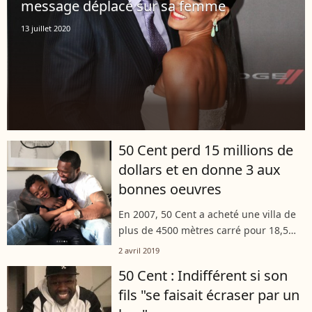
message déplacé sur sa femme
13 juillet 2020
50 Cent perd 15 millions de
dollars et en donne 3 aux
bonnes oeuvres
En 2007, 50 Cent a acheté une villa de
plus de 4500 mètres carré pour 18,5
millions de dollars. Il vient de la
2 avril 2019
revendre pour 3 millions de dollars. Le
50 Cent : Indifférent si son
rappeur a fait don de sa vente...
fils "se faisait écraser par un