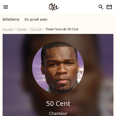
menu
search
newsletter
Billetterie
En privé avec
Accueil
People
50 Cent
Toute l'actu de 50 Cent
50 Cent
Chanteur