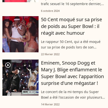
(PHOTOS)
trafic sexuel le 16 septembre dernier,
Justin Bieber semble sous pression.
6 octobre 2024
Lors de ses récentes apparitions, le
50 Cent moqué sur sa prise
chanteur de 30 ans affiche une...
de poids au Super Bowl : il
réagit avec humour
Le rappeur 50 Cent, qui a été moqué
sur sa prise de poids lors de son
apparition au Super Bowl le 14 février
22 février 2022
dernier, a répondu aux critiques avec
Eminem, Snoop Dogg et
humour et surtout une grande
player2
Mary J. Blige enflamment le
confiance...
Super Bowl avec l'apparition
surprise d'une mégastar !
Le concert de la mi-temps du Super
Bowl a été l'occasion de voir plusieurs
légendes du rap américain, de Snoop
14 février 2022