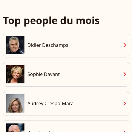
Top people du mois
chevron_right
Didier Deschamps
chevron_right
Sophie Davant
chevron_right
Audrey Crespo-Mara