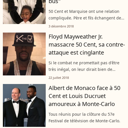
bus"
50 Cent et Marquise ont une relation
compliquée. Père et fils échangent des
piques sur les réseaux sociaux et par
3 décembre 2018
interviews interposées depuis
Floyd Mayweather Jr.
plusieurs années. 50 Cent a relancé...
massacre 50 Cent, sa contre-
attaque est cinglante
Si le combat ne promettait pas d'être
très inégal, on leur dirait bien de
monter sur un ring pour régler leur
22 juillet 2018
différend... Entre le boxeur Floyd
Albert de Monaco face à 50
Mayweather et le
Cent et Louis Ducruet
rappeur/acteur/businessman...
amoureux à Monte-Carlo
Tous réunis pour la clôture du 57e
Festival de télévision de Monte-Carlo.