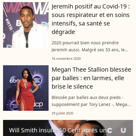
Dog à Eminem en passant par Mary J.
Jeremih positif au Covid-19 :
Blige. Les artistes avaient même...
sous respirateur et en soins
intensifs, sa santé se
dégrade
2020 pourrait bien nous prendre
Jeremih aussi. Malgré ses 33 ans, le
chanteur américain est dans un état
16 novembre 2020
critique, comme l'apprend "TMZ.com"
Megan Thee Stallion blessée
le 14 novembre 2020, en citant des
par balles : en larmes, elle
sources...
brise le silence
Blessée par balles aux deux pieds -
supposément par Tory Lanez -, Megan
Thee Stallion est sortie du silence et
29 juillet 2020
s'est exprimée sur cette nuit
traumatisante. Dans un live Instagram
Will Smith insulte 50 Cent après un
diffusé...