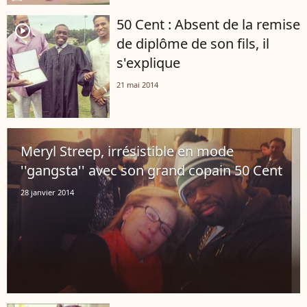
50 Cent : Absent de la remise
player2
de diplôme de son fils, il
s'explique
21 mai 2014
Meryl Streep, irrésistible en mode
''gangsta'' avec son grand copain 50 Cent
28 janvier 2014