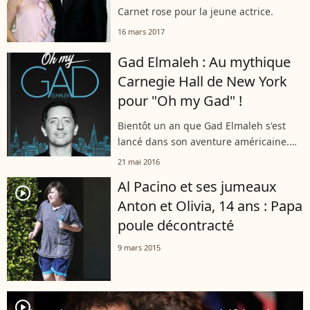
Carnet rose pour la jeune actrice.
16 mars 2017
Gad Elmaleh : Au mythique
Carnegie Hall de New York
pour "Oh my Gad" !
Bientôt un an que Gad Elmaleh s'est
lancé dans son aventure américaine.
Des dizaines de dates, un spectacle en
21 mai 2016
anglais, une tournée de grandes salles
Al Pacino et ses jumeaux
du 30 août au 10 septembre......
player2
Anton et Olivia, 14 ans : Papa
poule décontracté
9 mars 2015
player2