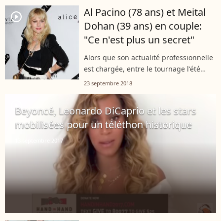
édition des BAFTA dimanche soir.
Al Pacino (78 ans) et Meital
player2
Mais...
Dohan (39 ans) en couple:
"Ce n'est plus un secret"
Alors que son actualité professionnelle
est chargée, entre le tournage l'été
dernier du nouveau Tarantino, la
23 septembre 2018
promotion de The Irishman de Martin
Scorsese et sa venue en France pour...
player2
Beyoncé, Leonardo DiCaprio et les stars
mobilisées pour un téléthon historique
13 septembre 2017