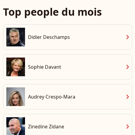
Top people du mois
chevron_right
Didier Deschamps
chevron_right
Sophie Davant
chevron_right
Audrey Crespo-Mara
chevron_right
Zinedine Zidane