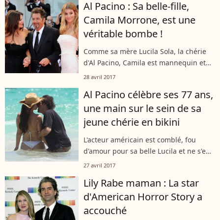
Al Pacino : Sa belle-fille,
Camila Morrone, est une
véritable bombe !
Comme sa mère Lucila Sola, la chérie
d'Al Pacino, Camila est mannequin et
on comprend bien pourquoi...
28 avril 2017
Al Pacino célèbre ses 77 ans,
une main sur le sein de sa
jeune chérie en bikini
L'acteur américain est comblé, fou
d'amour pour sa belle Lucila et ne s'en
cache pas !
27 avril 2017
Lily Rabe maman : La star
d'American Horror Story a
accouché