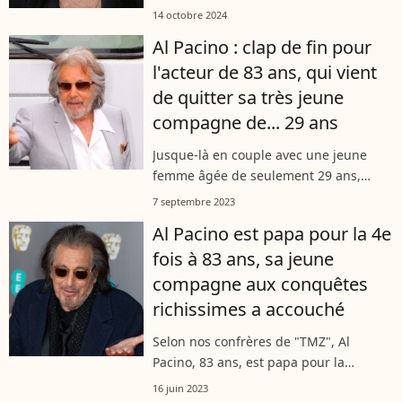
récente interview, l'acteur de 84 ans a
14 octobre 2024
exprimé son bonheur d'être père de
Al Pacino : clap de fin pour
nouveau tout en confirmant sa
l'acteur de 83 ans, qui vient
séparation...
de quitter sa très jeune
compagne de... 29 ans
Jusque-là en couple avec une jeune
femme âgée de seulement 29 ans,
baptisée Noor Alfallah, Al Pacino est
7 septembre 2023
finalement redevenu célibataire,
Al Pacino est papa pour la 4e
seulement trois mois après qu'ils ont
fois à 83 ans, sa jeune
accueilli...
compagne aux conquêtes
richissimes a accouché
Selon nos confrères de "TMZ", Al
Pacino, 83 ans, est papa pour la
quatrième fois ! Sa jeune compagne,
16 juin 2023