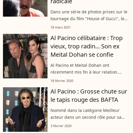
radicale
Dans une série de photos prises sur le
tournage du film "House of Gucci", le
mercredi 17 mars 2021, Jared Leto ne
18 mars 2021
ressemble simplement plus à lui
Al Pacino célibataire : Trop
même. Sous les traits de Paolo Gucci,...
vieux, trop radin... Son ex
Meital Dohan se confie
Al Pacino et Meital Dohan ont
récemment mis fin à leur relation.
L'actrice de 43 ans s'est confiée sur
18 février 2020
cette histoire d'amour au magazine
Al Pacino : Grosse chute sur
israélien Laisha. Elle confie notamment
le tapis rouge des BAFTA
:...
Nommé dans la catégorie Meilleur
acteur dans un second rôle pour sa
performance dans le thriller "The
3 février 2020
Irishman", Al Pacino a pris part à la 73e