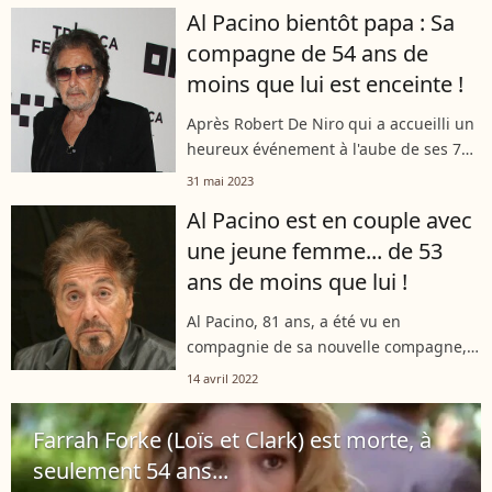
Noor Alfallah, 29 ans, a accouché.
Al Pacino bientôt papa : Sa
compagne de 54 ans de
moins que lui est enceinte !
Après Robert De Niro qui a accueilli un
heureux événement à l'aube de ses 79
ans, c'est au tour de son ami Al Pacino
31 mai 2023
d'agrandir sa petite famille à l'âge de
Al Pacino est en couple avec
83 ans avec sa compagne...
une jeune femme... de 53
ans de moins que lui !
Al Pacino, 81 ans, a été vu en
compagnie de sa nouvelle compagne,
une jeune femme de 28 ans, Noor
14 avril 2022
Alfallah. Cette dernière n'est pas à son
coup d'essai puisqu'elle compte parmi
Farrah Forke (Loïs et Clark) est morte, à
ses...
seulement 54 ans...