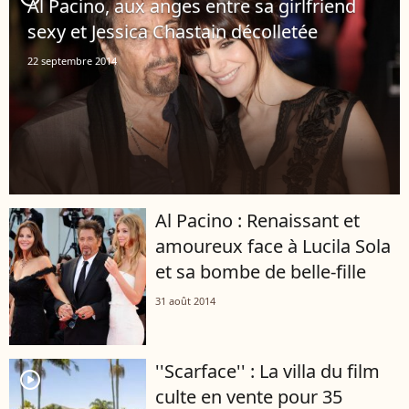
Al Pacino, aux anges entre sa girlfriend
sexy et Jessica Chastain décolletée
22 septembre 2014
Al Pacino : Renaissant et
amoureux face à Lucila Sola
et sa bombe de belle-fille
31 août 2014
''Scarface'' : La villa du film
player2
culte en vente pour 35