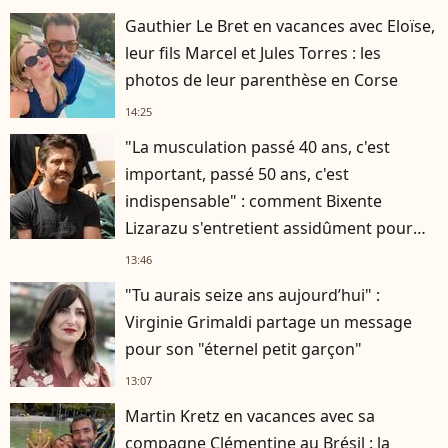
Gauthier Le Bret en vacances avec Eloïse,
leur fils Marcel et Jules Torres : les
photos de leur parenthèse en Corse
14:25
"La musculation passé 40 ans, c'est
important, passé 50 ans, c'est
indispensable" : comment Bixente
Lizarazu s'entretient assidûment pour
rester musclé à 56 ans ?
13:46
"Tu aurais seize ans aujourd’hui" :
Virginie Grimaldi partage un message
pour son "éternel petit garçon"
13:07
Martin Kretz en vacances avec sa
compagne Clémentine au Brésil : la