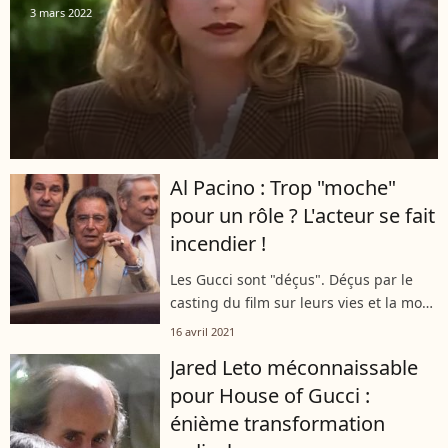
3 mars 2022
Al Pacino : Trop "moche"
pour un rôle ? L'acteur se fait
incendier !
Les Gucci sont "déçus". Déçus par le
casting du film sur leurs vies et la mort
de Maurizio Gucci. Un membre de la
16 avril 2021
famille a sévèrement critiqué Al Pacino
Jared Leto méconnaissable
et Jared Leto, dont les personnages...
pour House of Gucci :
énième transformation