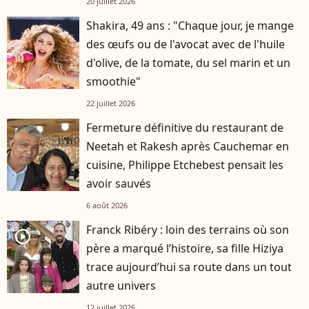
20 juillet 2026
Shakira, 49 ans : "Chaque jour, je mange
des œufs ou de l'avocat avec de l'huile
d'olive, de la tomate, du sel marin et un
smoothie"
22 juillet 2026
Fermeture définitive du restaurant de
Neetah et Rakesh après Cauchemar en
cuisine, Philippe Etchebest pensait les
avoir sauvés
6 août 2026
Franck Ribéry : loin des terrains où son
player2
père a marqué l’histoire, sa fille Hiziya
trace aujourd’hui sa route dans un tout
autre univers
12 juillet 2026