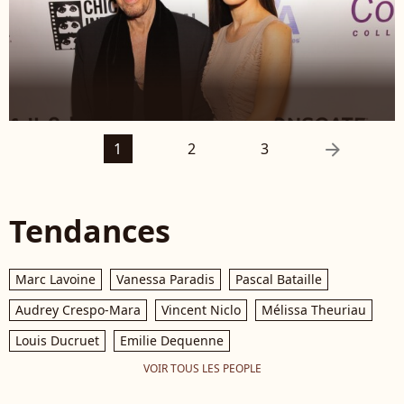
arrow_right
1
2
3
Tendances
Marc Lavoine
Vanessa Paradis
Pascal Bataille
Audrey Crespo-Mara
Vincent Niclo
Mélissa Theuriau
Louis Ducruet
Emilie Dequenne
VOIR TOUS LES PEOPLE