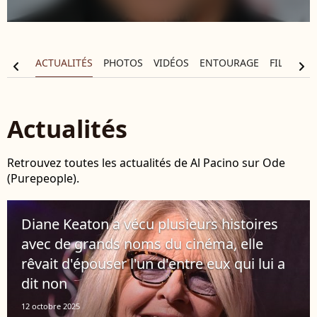
APHIE
ACTUALITÉS
PHOTOS
VIDÉOS
ENTOURAGE
FILMOGR
chevron_left
chevron_right
Actualités
Retrouvez toutes les actualités de Al Pacino sur Ode
(Purepeople).
Diane Keaton a vécu plusieurs histoires
avec de grands noms du cinéma, elle
rêvait d'épouser l'un d'entre eux qui lui a
dit non
12 octobre 2025