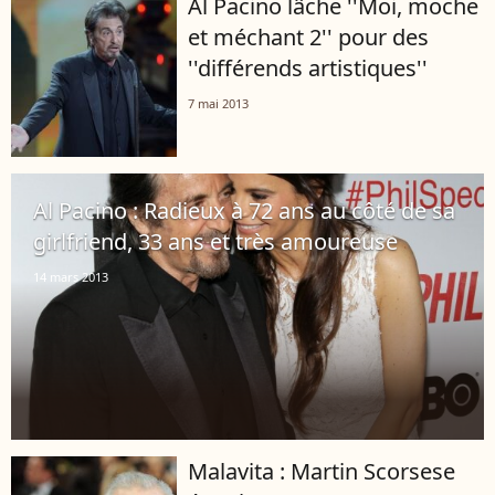
Al Pacino lâche ''Moi, moche
et méchant 2'' pour des
''différends artistiques''
7 mai 2013
Al Pacino : Radieux à 72 ans au côté de sa
girlfriend, 33 ans et très amoureuse
14 mars 2013
Malavita : Martin Scorsese