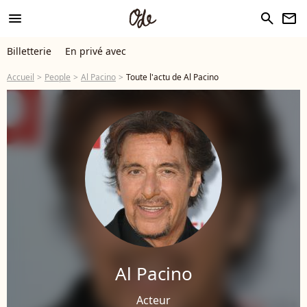
menu
search
newsletter
Billetterie
En privé avec
Accueil
People
Al Pacino
Toute l'actu de Al Pacino
Al Pacino
Acteur