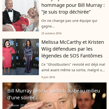
hommage pour Bill Murray :
"Je suis trop déchirée"
On ne change pas une équipe qui
gagne...
25 octobre 2016
Melissa McCarthy et Kristen
player2
Wiig défendues par les
légendes de SOS Fantômes
Ce "Ghostbusters" revisité est déjà mal
aimé avant même sa sortie, malgré un
casting réjouissant...
9 juin 2016
Bill Murray pète un plomb au beau milieu
d'une soirée...
13 février 2016