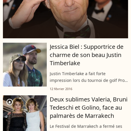
Jessica Biel : Supportrice de
charme de son beau Justin
Timberlake
Justin Timberlake a fait forte
impression lors du tournoi de golf Pro-
Am de Pebble Beach, devant Bill
12 février 2016
Murray et Clint Eastwood. Où il pouvait
Deux sublimes Valeria, Bruni
compter sur le soutien de sa belle
player2
Tedeschi et Golino, face au
Jessica...
palmarès de Marrakech
Le Festival de Marrakech a fermé ses