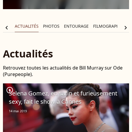
APHIE
ACTUALITÉS
PHOTOS
ENTOURAGE
FILMOGRAPHIE
chevron_left
chevron_right
Actualités
Retrouvez toutes les actualités de Bill Murray sur Ode
(Purepeople).
player2
Selena Gomez, en satin et furieusement
sexy, fait le show à Cannes
14 mai 2019