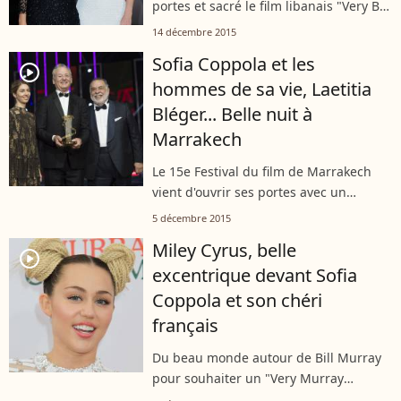
portes et sacré le film libanais "Very Big
Shot". Retour sur le palmarès.
14 décembre 2015
Sofia Coppola et les
player2
hommes de sa vie, Laetitia
Bléger... Belle nuit à
Marrakech
Le 15e Festival du film de Marrakech
vient d'ouvrir ses portes avec un
hommage au truculent et talentueux
5 décembre 2015
Bill Murray.
Miley Cyrus, belle
player2
excentrique devant Sofia
Coppola et son chéri
français
Du beau monde autour de Bill Murray
pour souhaiter un "Very Murray
Christmas" au monde entier.