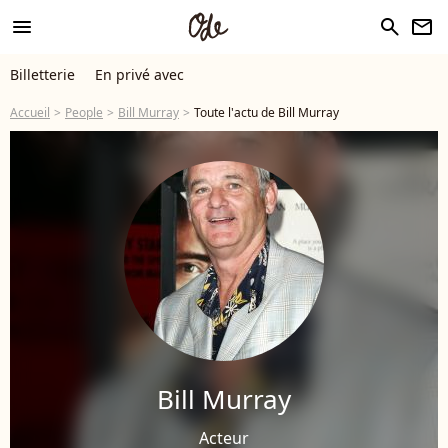
menu
search
newsletter
Billetterie
En privé avec
Accueil
People
Bill Murray
Toute l'actu de Bill Murray
Bill Murray
Acteur