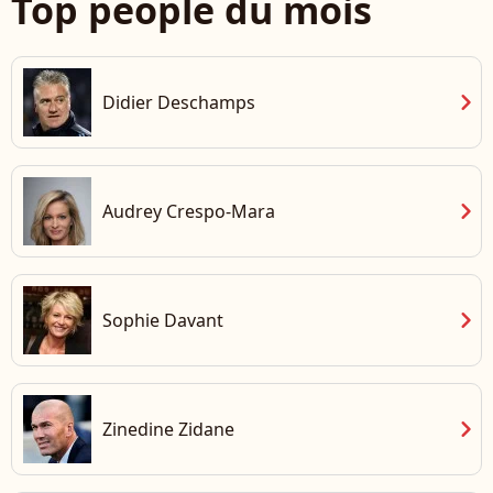
Top people du mois
chevron_right
Didier Deschamps
chevron_right
Audrey Crespo-Mara
chevron_right
Sophie Davant
chevron_right
Zinedine Zidane