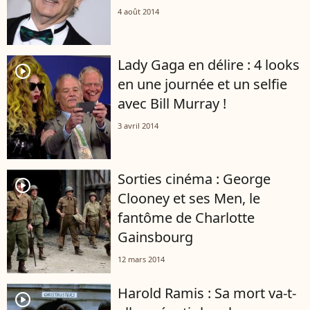
4 août 2014
Lady Gaga en délire : 4 looks
player2
en une journée et un selfie
avec Bill Murray !
3 avril 2014
Sorties cinéma : George
player2
Clooney et ses Men, le
fantôme de Charlotte
Gainsbourg
12 mars 2014
Harold Ramis : Sa mort va-t-
player2