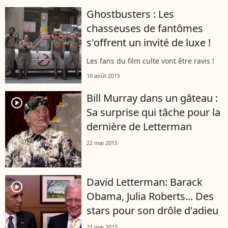
Ghostbusters : Les
chasseuses de fantômes
s'offrent un invité de luxe !
Les fans du film culte vont être ravis !
10 août 2015
Bill Murray dans un gâteau :
player2
Sa surprise qui tâche pour la
dernière de Letterman
22 mai 2015
David Letterman: Barack
player2
Obama, Julia Roberts... Des
stars pour son drôle d'adieu
21 mai 2015