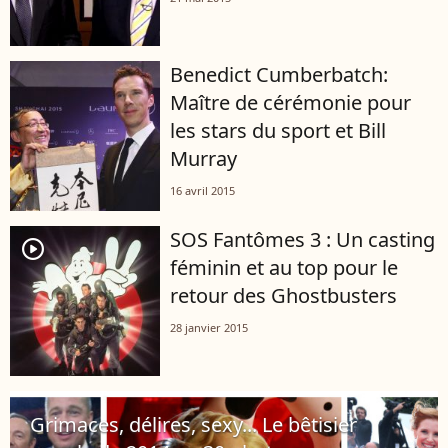
Benedict Cumberbatch:
Maître de cérémonie pour
les stars du sport et Bill
Murray
16 avril 2015
SOS Fantômes 3 : Un casting
player2
féminin et au top pour le
retour des Ghostbusters
28 janvier 2015
Grimaces, délires, sexy... Le bêtisier