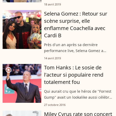
longs métrages ! Ainsi, on sait
18 avril 2019
désormais quelles sont les stars qui
Selena Gomez : Retour sur
peuvent potentiellement gravir les
player2
scène surprise, elle
marches...
enflamme Coachella avec
Cardi B
Près d'un an après sa dernière
performance live, Selena Gomez a
surpris des milliers de spectateurs en
14 avril 2019
montant sur scène au festival de
Tom Hanks : Le sosie de
Coachella, vendredi 12 avril 2019. De
player2
l'acteur si populaire rend
quoi célébrer...
totalement fou
Qui aurait cru que le héros de "Forrest
Gump" avait un lookalike aussi célèbre
(et cool) ?
27 octobre 2016
Miley Cyrus rate son concert