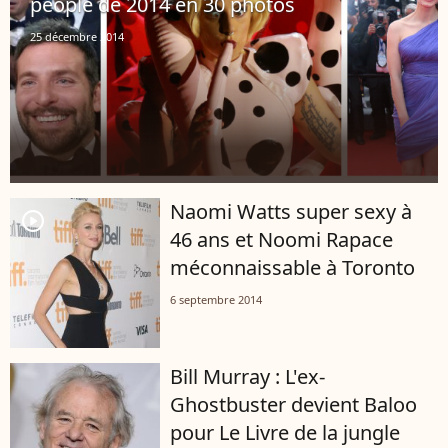
people de 2014 en 30 photos
25 décembre 2014
Naomi Watts super sexy à
player2
46 ans et Noomi Rapace
méconnaissable à Toronto
6 septembre 2014
Bill Murray : L'ex-
Ghostbuster devient Baloo
pour Le Livre de la jungle