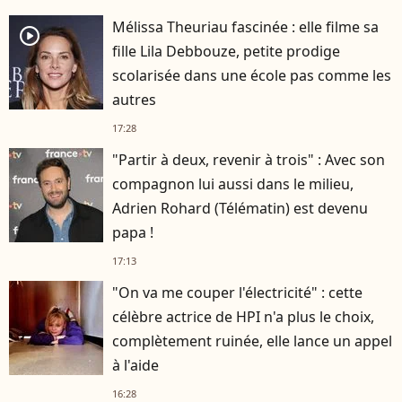
Mélissa Theuriau fascinée : elle filme sa
player2
fille Lila Debbouze, petite prodige
scolarisée dans une école pas comme les
autres
17:28
"Partir à deux, revenir à trois" : Avec son
compagnon lui aussi dans le milieu,
Adrien Rohard (Télématin) est devenu
papa !
17:13
"On va me couper l'électricité" : cette
célèbre actrice de HPI n'a plus le choix,
complètement ruinée, elle lance un appel
à l'aide
16:28