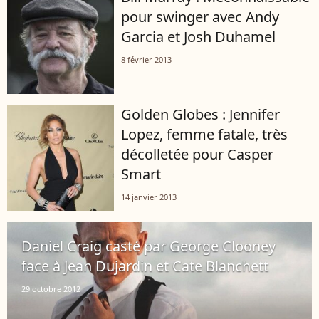
pour swinger avec Andy
Garcia et Josh Duhamel
8 février 2013
Golden Globes : Jennifer
Lopez, femme fatale, très
décolletée pour Casper
Smart
14 janvier 2013
Daniel Craig casté par George Clooney
face à Jean Dujardin et Cate Blanchett
29 octobre 2012