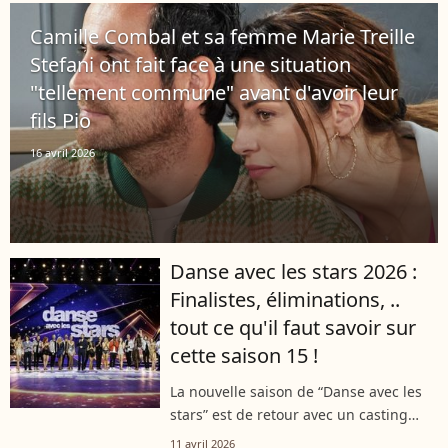
Combal s'apprête à tirer sa révérence....
Camille Combal et sa femme Marie Treille
Stefani ont fait face à une situation
"tellement commune" avant d'avoir leur
fils Pio
16 avril 2026
Danse avec les stars 2026 :
Finalistes, éliminations, ..
tout ce qu'il faut savoir sur
cette saison 15 !
La nouvelle saison de “Danse avec les
stars” est de retour avec un casting
exceptionnel. Parmi les personnalités, il
11 avril 2026