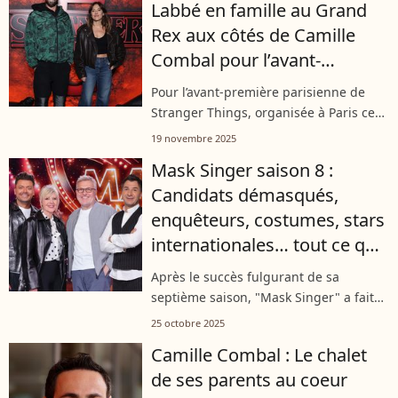
Labbé en famille au Grand
Rex aux côtés de Camille
Combal pour l’avant-
première de Stranger Things
Pour l’avant‑première parisienne de
Stranger Things, organisée à Paris ce
mardi 18 novembre, Constance Labbé
19 novembre 2025
est venue poser avec son grand frère
Mask Singer saison 8 :
Guillaume au Grand Rex, et ils étaient...
Candidats démasqués,
enquêteurs, costumes, stars
internationales… tout ce qu’il
faut savoir
Après le succès fulgurant de sa
septième saison, "Mask Singer" a fait
son grand retour sur TF1 pour une
25 octobre 2025
huitième édition haute en couleur.
Camille Combal : Le chalet
Camille Combal a repris les rênes de ce
de ses parents au coeur
jeu...