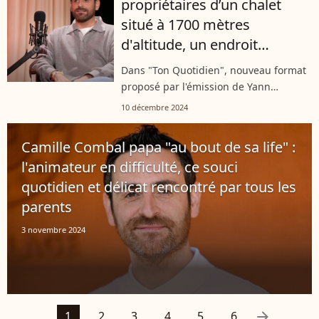
propriétaires d’un chalet
d'une...
situé à 1700 mètres
d'altitude, un endroit
aujourd'hui méconnaissable
Dans "Ton Quotidien", nouveau format
: “Ça a changé..."
proposé par l'émission de Yann
Barthès, Camille Combal dit tout. Et se
10 décembre 2024
confie notamment sur son enfance à la
montagne, dans un endroit qui a
Camille Combal papa "au bout de sa life" :
beaucoup...
l'animateur en difficulté, ce souci
quotidien et délicat rencontré par tous les
parents
3 novembre 2024
arrow_right
1
2
3
4
5
6