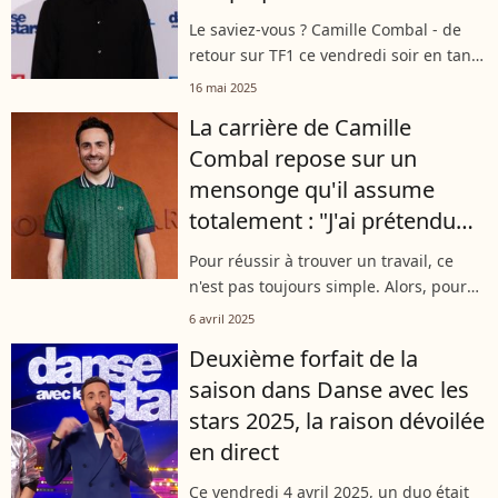
Le saviez-vous ? Camille Combal - de
retour sur TF1 ce vendredi soir en tant
qu'animateur de "Mask Singer" - aurait
16 mai 2025
dû s'appeler autrement ! Une anecdote
La carrière de Camille
qu'il avait racontée lors...
Combal repose sur un
mensonge qu'il assume
totalement : "J'ai prétendu
que..."
Pour réussir à trouver un travail, ce
n'est pas toujours simple. Alors, pour
décrocher son premier poste, Camille
6 avril 2025
Combal a ainsi dû mentir pour enfin
Deuxième forfait de la
être embauché. Il a expliqué ce...
saison dans Danse avec les
stars 2025, la raison dévoilée
en direct
Ce vendredi 4 avril 2025, un duo était