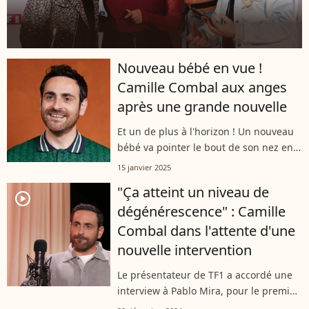
Nouveau bébé en vue !
Camille Combal aux anges
après une grande nouvelle
Et un de plus à l'horizon ! Un nouveau
bébé va pointer le bout de son nez en
2025 dans l'entourage de Camille
15 janvier 2025
Combal, une naissance à venir qui
"Ça atteint un niveau de
comble de joie l’animateur.
player2
dégénérescence" : Camille
Combal dans l'attente d'une
nouvelle intervention
Le présentateur de TF1 a accordé une
interview à Pablo Mira, pour le premier
numéro du podcast "Quotidien". Et