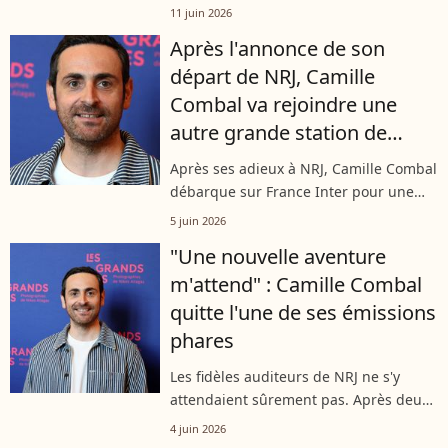
au rendez-vous pour clore en beauté
11 juin 2026
un tout nouvel événement culturel
Après l'annonce de son
majeur. Pour la grande soirée...
départ de NRJ, Camille
Combal va rejoindre une
autre grande station de
radio
Après ses adieux à NRJ, Camille Combal
débarque sur France Inter pour une
mission estivale inattendue. Le roi des
5 juin 2026
divertissements de TF1 prend les rênes
"Une nouvelle aventure
d'une nouvelle émission, promettant...
m'attend" : Camille Combal
quitte l'une de ses émissions
phares
Les fidèles auditeurs de NRJ ne s'y
attendaient sûrement pas. Après deux
années de bons et loyaux services pour
4 juin 2026
rythmer les fins d'après-midi, Camille