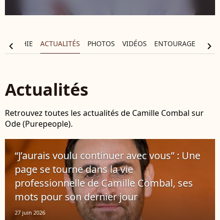
OGRAPHIE
ACTUALITÉS
PHOTOS
VIDÉOS
ENTOURAGE
chevron_left
chevron_right
Actualités
Retrouvez toutes les actualités de Camille Combal sur
Ode (Purepeople).
“J’aurais voulu continuer avec vous” : Une
page se tourne dans la vie
professionnelle de Camille Combal, ses
mots pour son dernier jour
27 juin 2026