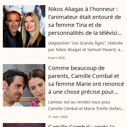
y a des chanteurs, des sportifs mais
Nikos Aliagas à l'honneur :
surtout un grand retour très...
l'animateur était entouré de
sa femme Tina et de
personnalités de la télévision
pour l'inauguration de son
L’exposition “Les Grands Âges”, réalisée
exposition
par Nikos Aliagas et Samuel Pavard, a
été inaugurée au Musée de l’Homme ce
8 avril 2026
mardi 7 avril. Pour cette soirée
Comme beaucoup de
spéciale, de nombreuses
parents, Camille Combal et
personnalités...
sa femme Marie ont renoncé
à une chose précise pour
leur petit Pio
L'amour est au rendez-vous pour
Camille Combal et Marie Treille Stefani,
mais la parentalité bouleverse leur
31 mars 2026
quotidien ! La journaliste, maman d'un
Camille Combal : après la