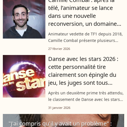
petit garçon, se confie sur les...
télé, l’animateur se lance
dans une nouvelle
reconversion, un domaine
où très peu l’attendaient
Animateur vedette de TF1 depuis 2018,
Camille Combal présente plusieurs
émissions à succès sur la première
27 février 2026
chaîne, comme par exemple "Danse
Danse avec les stars 2026 :
avec les stars". En parallèle, il incarne...
cette personnalité tire
clairement son épingle du
jeu, les juges sont tous
unanimes
Après un deuxième prime très attendu,
le classement de Danse avec les stars
2025 commence à dessiner les favoris
31 janvier 2026
de la saison. Notes des jurés et
prestation marquante sur le parquet...
"J'ai compris qu'il y avait un problème" :