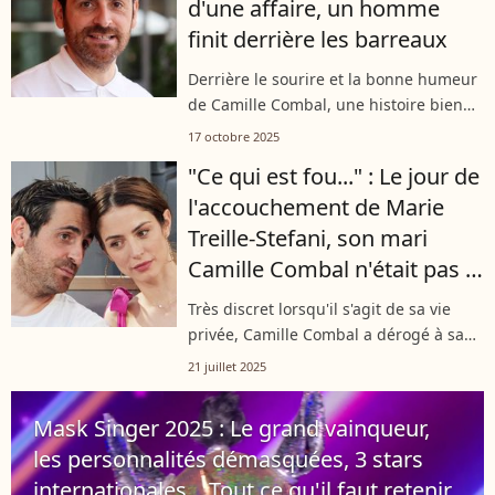
d'une affaire, un homme
finit derrière les barreaux
Derrière le sourire et la bonne humeur
de Camille Combal, une histoire bien
plus trouble s’est récemment jouée
17 octobre 2025
dans les Alpes. Le chalet de ses
"Ce qui est fou..." : Le jour de
parents, lieu cher à l’animateur – qui...
l'accouchement de Marie
Treille-Stefani, son mari
Camille Combal n'était pas la
seule star présente
Très discret lorsqu'il s'agit de sa vie
privée, Camille Combal a dérogé à sa
règle tout récemment en accordant
21 juillet 2025
une interview au média "Lou".
L'animateur y parle de la parentalité,...
Mask Singer 2025 : Le grand vainqueur,
les personnalités démasquées, 3 stars
internationales... Tout ce qu'il faut retenir