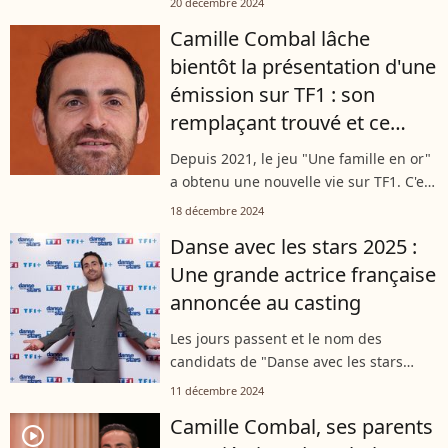
20 décembre 2024
Camille Combal a révélé qu'il allait
Camille Combal lâche
devoir subir une intervention, une...
bientôt la présentation d'une
émission sur TF1 : son
remplaçant trouvé et ce
n'est pas n'importe qui
Depuis 2021, le jeu "Une famille en or"
a obtenu une nouvelle vie sur TF1. C'est
Camille Combal, coqueluche de la
18 décembre 2024
première chaîne, qui en a repris les
Danse avec les stars 2025 :
rênes mais, prochainement, il...
Une grande actrice française
annoncée au casting
Les jours passent et le nom des
candidats de "Danse avec les stars
2025" tombent. En effet, TF1 a
11 décembre 2024
officialisé une nouvelle personnalité, ce
Camille Combal, ses parents
mercredi 11 décembre 2024. Il s'agit
player2