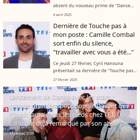
absent du nouveau prime de "Danse
avec les stars" diffusé à partir de 21h10
4 avril 2025
sur TF1. Il s'agit du deuxième forfait de
Dernière de Touche pas à
la saison. Camille Combal...
player2
mon poste : Camille Combal
sort enfin du silence,
"travailler avec vous a été..."
Ce jeudi 27 février, Cyril Hanouna
présentait sa dernière de "Touche pas
à mon poste". Beaucoup d’anciens
27 février 2025
chroniqueurs ont fait le déplacement
pour l’occasion et même ceux qui
Lancement de Danse avec les stars :
n’ont...
grande première pour Sophie Davant qui
n'avait jamais mis les pieds chez TF1, un
candidat déjà remarqué par son absence
17 janvier 2025