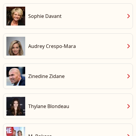
chevron_right
Sophie Davant
chevron_right
Audrey Crespo-Mara
chevron_right
Zinedine Zidane
chevron_right
Thylane Blondeau