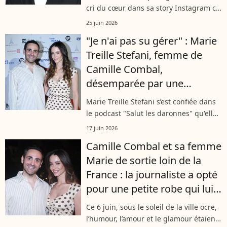
cri du cœur dans sa story Instagram ce
mercredi 24 juin. L’animateur a évoqué
25 juin 2026
l’histoire d’Olivier, un papa de famille
"Je n'ai pas su gérer" : Marie
âgé de 59 ans et qui aimerait...
Treille Stefani, femme de
Camille Combal,
désemparée par une
attitude de leur fils Pio, 4 ans
Marie Treille Stefani s’est confiée dans
le podcast "Salut les daronnes" qu'elle
coanime. L’occasion pour l’épouse de
17 juin 2026
Camille Combal de revenir sur la
Camille Combal et sa femme
personnalité de leur fils, mais...
Marie de sortie loin de la
France : la journaliste a opté
pour une petite robe qui lui
va parfaitement
Ce 6 juin, sous le soleil de la ville ocre,
l’humour, l’amour et le glamour étaient