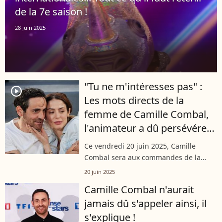
de la 7e saison !
28 juin 2025
"Tu ne m'intéresses pas" :
player2
Les mots directs de la
femme de Camille Combal,
l'animateur a dû persévérer
pour la séduire
Ce vendredi 20 juin 2025, Camille
Combal sera aux commandes de la
demi-finale de "Mask Singer" sur TF1.
20 juin 2025
L’animateur, figure bien établie du
Camille Combal n'aurait
paysage audiovisuel français, s’est
jamais dû s'appeler ainsi, il
confié...
s'explique !