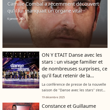
Camille Combal a récemment découvert
qu'il lui manquait un organe vital
6 janvier 2026
ON Y ETAIT Danse avec les
stars : un visage familier et
de nombreuses surprises, ce
qu'il faut retenir de la
conférence de presse de
La conférence de presse de la nouvelle
l'émission
saison de "Danse avec les stars" s’est
déroulée ce jeudi 18 décembre. Au
19 décembre 2025
programme : une exclu de taille, des
Constance et Guillaume
informations importantes, mais...