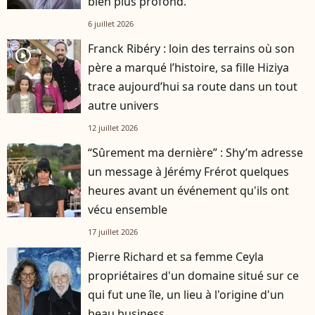
bien plus profond.
6 juillet 2026
Franck Ribéry : loin des terrains où son
player2
père a marqué l’histoire, sa fille Hiziya
trace aujourd’hui sa route dans un tout
autre univers
12 juillet 2026
“Sûrement ma dernière” : Shy’m adresse
un message à Jérémy Frérot quelques
heures avant un événement qu'ils ont
vécu ensemble
17 juillet 2026
Pierre Richard et sa femme Ceyla
propriétaires d'un domaine situé sur ce
qui fut une île, un lieu à l'origine d'un
beau business