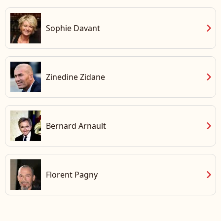
chevron_right
Sophie Davant
chevron_right
Zinedine Zidane
chevron_right
Bernard Arnault
chevron_right
Florent Pagny