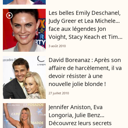
Les belles Emily Deschanel,
player2
Judy Greer et Lea Michele...
face aux légendes Jon
Voight, Stacy Keach et Tim
Roth !
3 août 2010
David Boreanaz : Après son
affaire de harcèlement, il va
devoir résister à une
nouvelle jolie blonde !
27 juillet 2010
Jennifer Aniston, Eva
Longoria, Julie Benz...
Découvrez leurs secrets