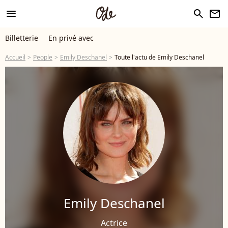
menu
search
newsletter
Billetterie
En privé avec
Accueil
People
Emily Deschanel
Toute l'actu de Emily Deschanel
Emily Deschanel
Actrice