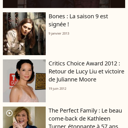
Bones : La saison 9 est
signée !
9 janvier 2013
Critics Choice Award 2012 :
Retour de Lucy Liu et victoire
de Julianne Moore
19 juin 2012
The Perfect Family : Le beau
player2
come-back de Kathleen
Turner, étonnante à 57 ans