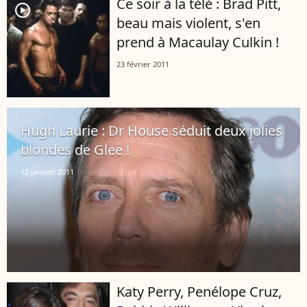
Ce soir à la télé : Brad Pitt,
player2
beau mais violent, s'en
prend à Macaulay Culkin !
23 février 2011
Hugh Laurie : Dr House séduit deux jolies
blondes de Glee !
12 janvier 2011
Katy Perry, Penélope Cruz,