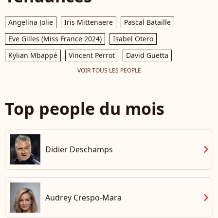
Angelina Jolie
Iris Mittenaere
Pascal Bataille
Eve Gilles (Miss France 2024)
Isabel Otero
Kylian Mbappé
Vincent Perrot
David Guetta
VOIR TOUS LES PEOPLE
Top people du mois
chevron_right
Didier Deschamps
chevron_right
Audrey Crespo-Mara