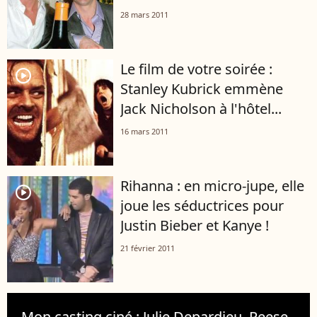
28 mars 2011
Le film de votre soirée :
player2
Stanley Kubrick emmène
Jack Nicholson à l'hôtel...
16 mars 2011
Rihanna : en micro-jupe, elle
player2
joue les séductrices pour
Justin Bieber et Kanye !
21 février 2011
Mon casting ciné : Julie Depardieu, Reese