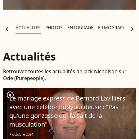
APHIE
ACTUALITÉS
PHOTOS
ENTOURAGE
FILMOGRAPHIE
chevron_left
chevron_right
Actualités
Retrouvez toutes les actualités de Jack Nicholson sur
Ode (Purepeople).
player2
Le mariage express de Bernard Lavilliers
avec une célèbre bodybuildeuse : "Pas
qu'une gonzesse qui faisait de la
musculation"
7 octobre 2024