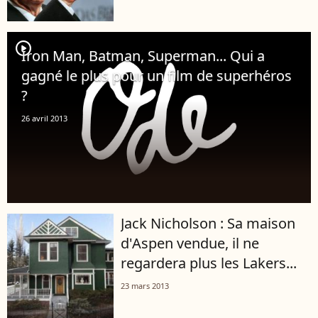
player2
Iron Man, Batman, Superman... Qui a
gagné le plus pour un film de superhéros
?
26 avril 2013
Jack Nicholson : Sa maison
d'Aspen vendue, il ne
regardera plus les Lakers...
23 mars 2013