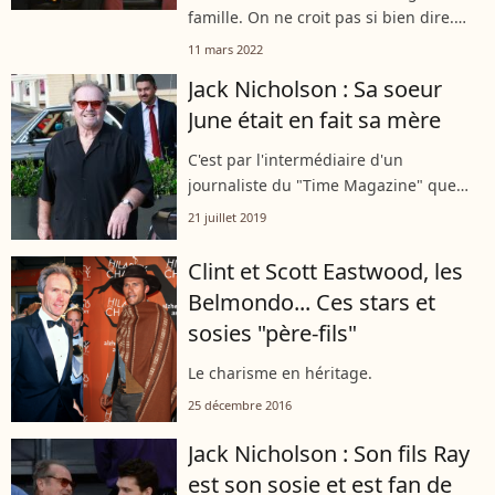
famille. On ne croit pas si bien dire.
Ray Nicholson, le fils de 30 ans de Jack
11 mars 2022
Nicholson, vient de partager un
Jack Nicholson : Sa soeur
rendez-vous très romantique, le 9...
June était en fait sa mère
C'est par l'intermédiaire d'un
journaliste du "Time Magazine" que
Jack Nicholson a découvert la vérité sur
21 juillet 2019
sa naissance. Celle que l'acteur prenait
depuis trente-sept ans pour sa soeur...
Clint et Scott Eastwood, les
Belmondo... Ces stars et
sosies "père-fils"
Le charisme en héritage.
25 décembre 2016
Jack Nicholson : Son fils Ray
est son sosie et est fan de