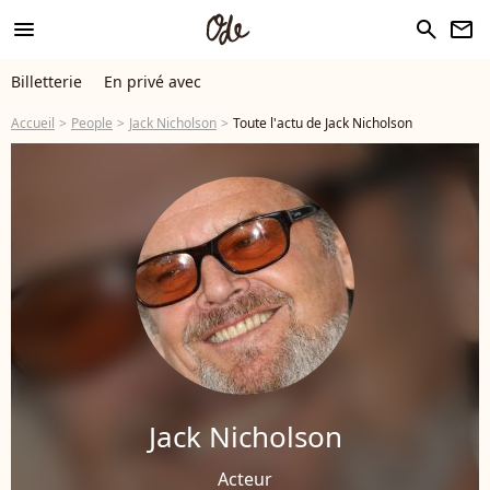
menu
search
newsletter
Billetterie
En privé avec
Accueil
People
Jack Nicholson
Toute l'actu de Jack Nicholson
Jack Nicholson
Acteur