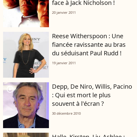
face à Jack Nicholson !
20 janvier 2011
Reese Witherspoon : Une
fiancée ravissante au bras
du séduisant Paul Rudd !
19 janvier 2011
Depp, De Niro, Willis, Pacino
player2
: Qui est mort le plus
souvent à l'écran ?
30 décembre 2010
Halle, Kirsten, Liv, Ashlee :