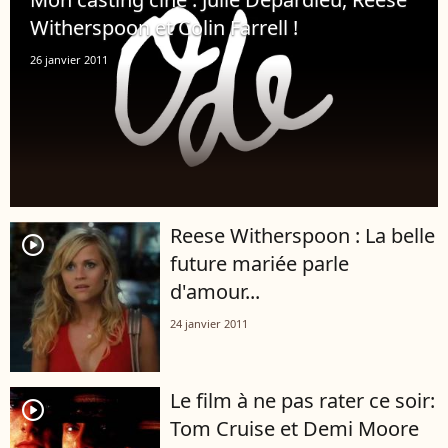
Witherspoon et Colin Farrell !
26 janvier 2011
Reese Witherspoon : La belle
player2
future mariée parle
d'amour...
24 janvier 2011
Le film à ne pas rater ce soir:
player2
Tom Cruise et Demi Moore