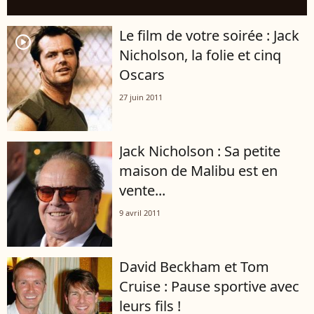
Le film de votre soirée : Jack
player2
Nicholson, la folie et cinq
Oscars
27 juin 2011
Jack Nicholson : Sa petite
maison de Malibu est en
vente...
9 avril 2011
David Beckham et Tom
Cruise : Pause sportive avec
leurs fils !