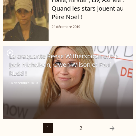
Quand les stars jouent au
Père Noël !
24 décembre 2010
player2
La craquante Reese Witherspoon entre
Jack Nicholson, Owen Wilson et Paul
Rudd !
14 décembre 2010
arrow_right
1
2