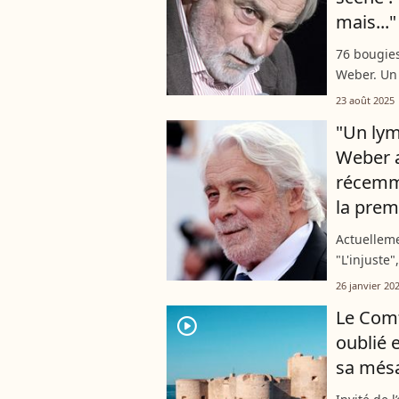
mais..."
76 bougies
Weber. Un
comédien qu
23 août 2025
aime moins
"Un lym
Weber a
récemme
la prem
Actuelleme
"L'injust
problèmes 
26 janvier 20
période dif
Le Comt
player2
oublié 
sa més