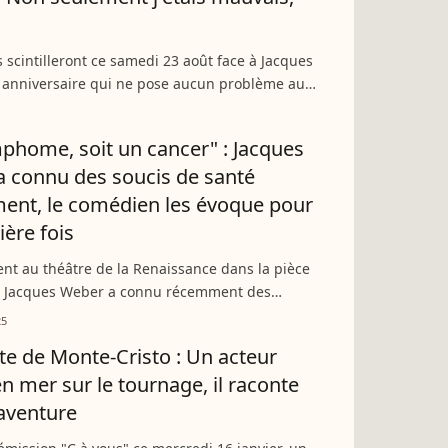
 scintilleront ce samedi 23 août face à Jacques
 anniversaire qui ne pose aucun problème au
i aime voir ses rôles vieillir avec lui. Ce qu’il
,...
phome, soit un cancer" : Jacques
 connu des soucis de santé
nt, le comédien les évoque pour
ière fois
nt au théâtre de la Renaissance dans la pièce
e", Jacques Weber a connu récemment des
de santé assez graves gardés secrets. Une
25
ficile pour...
e de Monte-Cristo : Un acteur
en mer sur le tournage, il raconte
aventure