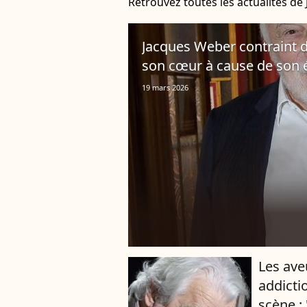
Retrouvez toutes les actualités d
Jacques Weber contraint de
son cœur à cause de son 
19 mars 2026
Les ave
addicti
scène :