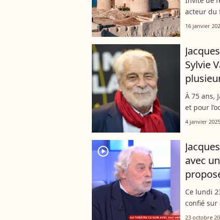
Invité de 
acteur du 
pour évoqu
16 janvier 20
Il a été...
Jacques
Sylvie V
plusieur
À 75 ans, 
et pour l’o
vendredi 3
4 janvier 202
évoque...
Jacques
player2
avec un
proposé
Ce lundi 2
confié sur
Monaco. Il
23 octobre 2