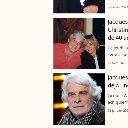
reconnu et
7 février 2023
théâtre, il 
Jacques
Christi
de 40 a
Ce jeudi 1
série à su
Nakache. A
14 avril 2022
Emmanuell
Jacques
déjà une
Jacques We
échiquier"
doute l'oc
21 janvier 20
tournage, 