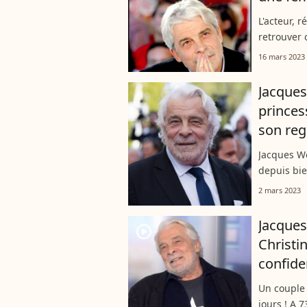
L'acteur, 
retrouver 
"Meurtres 
16 mars 2023
premier am
Jacques
princes
son reg
Jacques W
depuis bie
papa de tr
2 mars 2023
ça, pour u
Jacques
player2
Christi
confide
Un couple 
jours ! A 