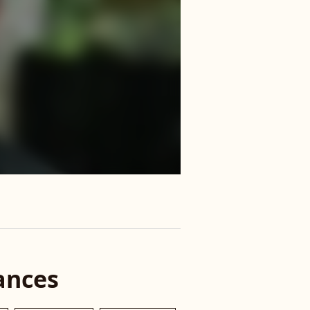
ances