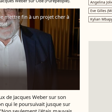
e Jacques Weber sur Ode (Purepeople).
Angelina Joli
Eve Gilles (M
 mettre fin à un projet cher à
Kylian Mbap
état
ux de Jacques Weber sur son
on qui le poursuivait jusque sur
 "Non seulement j'étais mauvais,