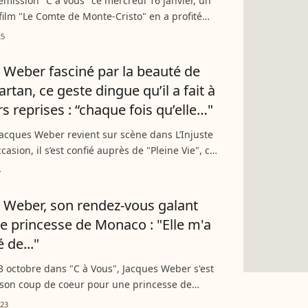
l’émission "C à vous" ce mercredi 16 janvier, un
film "Le Comte de Monte-Cristo" en a profité
er une petite anecdote pour le moins insolite.
25
 Weber fasciné par la beauté de
artan, ce geste dingue qu’il a fait à
s reprises : “chaque fois qu’elle…"
Jacques Weber revient sur scène dans L’Injuste
ccasion, il s’est confié auprès de "Pleine Vie", ce
 janvier. Une interview au cours de laquelle il
5
 Weber, son rendez-vous galant
e princesse de Monaco : "Elle m'a
 de..."
3 octobre dans "C à Vous", Jacques Weber s'est
 son coup de coeur pour une princesse de
 était présent sur le plateau pour faire la
023