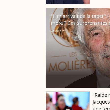
promotion 
"Il m'arrivait de la taper"
mère ? Ces surprenantes c
7 avril 2023
"Raide 
Jacques
une fe