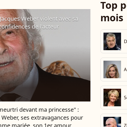
Top p
de sa pièce...
mois
 : Jacques Weber violent avec sa
onfidences de l'acteur
D
A
S
meurtri devant ma princesse" :
 Weber, ses extravagances pour
mme mariée, son 1er amour
Z