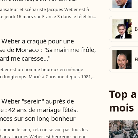
réalisateur et scénariste Jacques Weber est à
ce jeudi 16 mars sur France 3 dans le téléfilm
en haute-savoie". L'occasion d'évoquer son
B
our...
 Weber a craqué pour une
se de Monaco : "Sa main me frôle,
ard me caresse..."
F
eber est un homme heureux en ménage
n longtemps. Marié à Christine depuis 1981,
ois enfants, il avait toutefois craqué, bien avant
Top a
ne belle princesse...
 Weber "serein" auprès de
mois
ne : 42 ans de mariage fêtés,
nces sur son long bonheur
comme le sien, cela ne se voit pas tous les
73 ans, Jacques Weber est heureux : acteur