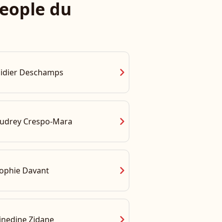
eople du
chevron_right
idier Deschamps
chevron_right
udrey Crespo-Mara
chevron_right
ophie Davant
chevron_right
inedine Zidane