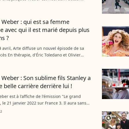
 sur le point de débuter une nouvelle pièce de
est...
 Weber : qui est sa femme
ne avec qui il est marié depuis plus
ns ?
4 avril, Arte diffuse un nouvel épisode de sa
ccès En thérapie, d'Éric Toledano et Olivier
ux côtés d'Agnès Jaoui, Frédéric Pierrot et
e Bercot...
 Weber : Son sublime fils Stanley a
 belle carrière derrière lui !
ber est à l'affiche de l'émission "Le grand
, le 21 janvier 2022 sur France 3. Il aura sans
casion de glisser, entre deux souvenirs de
22
un mot...
player2