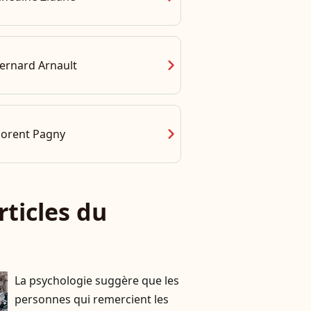
chevron_right
ernard Arnault
chevron_right
lorent Pagny
rticles du
La psychologie suggère que les
personnes qui remercient les