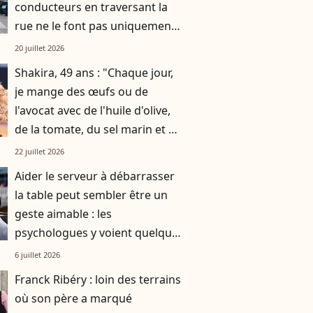
conducteurs en traversant la
rue ne le font pas uniquement
par gratitude
20 juillet 2026
Shakira, 49 ans : "Chaque jour,
je mange des œufs ou de
l'avocat avec de l'huile d'olive,
de la tomate, du sel marin et un
smoothie"
22 juillet 2026
Aider le serveur à débarrasser
la table peut sembler être un
geste aimable : les
psychologues y voient quelque
chose de bien plus profond.
6 juillet 2026
Franck Ribéry : loin des terrains
où son père a marqué