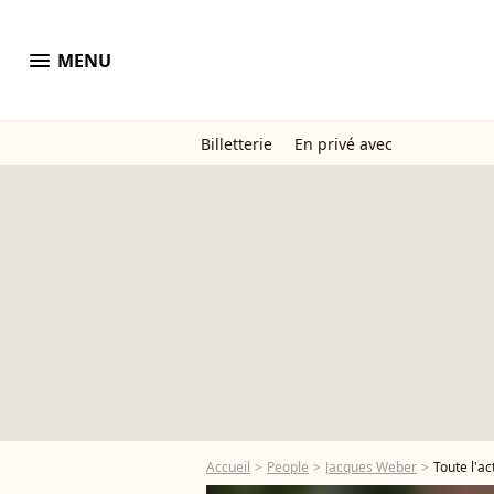
menu
MENU
Billetterie
En privé avec
Accueil
People
Jacques Weber
Toute l'a