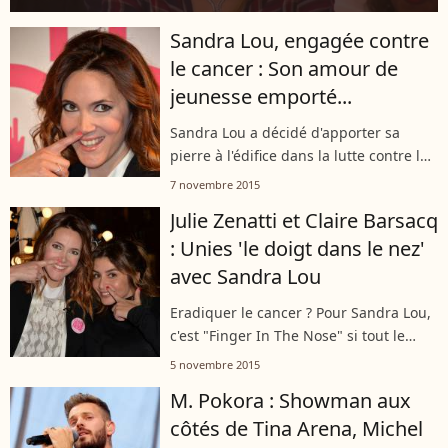
Sandra Lou, engagée contre
le cancer : Son amour de
jeunesse emporté...
Sandra Lou a décidé d'apporter sa
pierre à l'édifice dans la lutte contre le
cancer...
7 novembre 2015
Julie Zenatti et Claire Barsacq
: Unies 'le doigt dans le nez'
avec Sandra Lou
Eradiquer le cancer ? Pour Sandra Lou,
c'est "Finger In The Nose" si tout le
monde s'y met...
5 novembre 2015
M. Pokora : Showman aux
côtés de Tina Arena, Michel