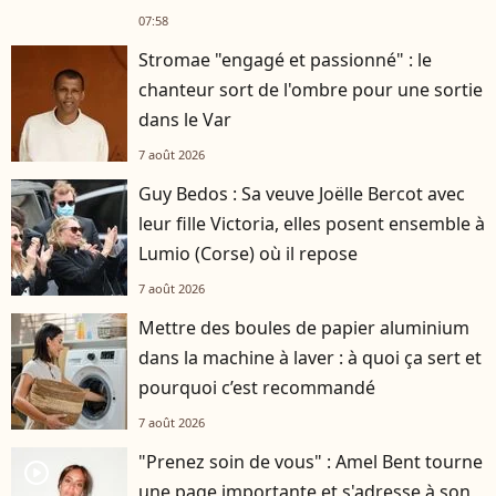
07:58
Stromae "engagé et passionné" : le
chanteur sort de l'ombre pour une sortie
dans le Var
7 août 2026
Guy Bedos : Sa veuve Joëlle Bercot avec
leur fille Victoria, elles posent ensemble à
Lumio (Corse) où il repose
7 août 2026
Mettre des boules de papier aluminium
dans la machine à laver : à quoi ça sert et
pourquoi c’est recommandé
7 août 2026
"Prenez soin de vous" : Amel Bent tourne
player2
une page importante et s'adresse à son