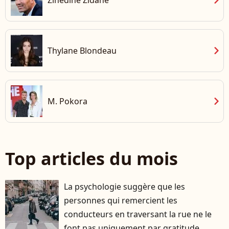
chevron_right
Zinedine Zidane
chevron_right
Thylane Blondeau
chevron_right
M. Pokora
Top articles du mois
La psychologie suggère que les
personnes qui remercient les
conducteurs en traversant la rue ne le
font pas uniquement par gratitude