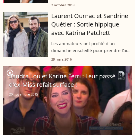
télévision sans jamais réussir à
2 octobre 2018
s'imposer en tant que figure phare
Laurent Ournac et Sandrine
d'un programme. À 37 ans, elle décide
Quétier : Sortie hippique
aujourd'hui...
avec Katrina Patchett
Les animateurs ont profité d'un
dimanche ensoleillé pour prendre l'air
dans un célèbre hippodrome.
29 mars 2016
player2
Sandra Lou et Karine Ferri : Leur passé
d'ex-Miss refait surface !
20 novembre 2015