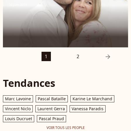
10 juin 2011
arrow_right
1
2
Tendances
Marc Lavoine
Pascal Bataille
Karine Le Marchand
Vincent Niclo
Laurent Gerra
Vanessa Paradis
Louis Ducruet
Pascal Praud
VOIR TOUS LES PEOPLE