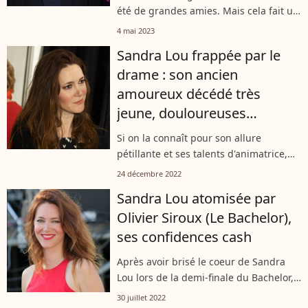
été de grandes amies. Mais cela fait un
petit moment que Karine Ferri
4 mai 2023
n'adresse plus la parole à une de ses
Sandra Lou frappée par le
consoeurs. De passage dans "Chez
drame : son ancien
Jordan",...
amoureux décédé très
jeune, douloureuses
confidences
Si on la connaît pour son allure
pétillante et ses talents d'animatrice,
Sandra Lou est aussi une femme
24 décembre 2022
engagée. Marquée par la mort d'un
Sandra Lou atomisée par
ancien amour de jeunesse, elle a voulu
Olivier Siroux (Le Bachelor),
s'investir...
ses confidences cash
Après avoir brisé le coeur de Sandra
Lou lors de la demi-finale du Bachelor,
le gentleman célibataire, Olivier Siroux
30 juillet 2022