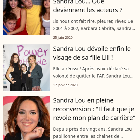
Sandra Lou... Que
repensant à...
deviennent les acteurs ?
Ils nous ont fait rire, pleurer, rêver. De
2001 à 2002, Barbara Cabrita, Sandra
Lou, Géraldine Lapalus ont fait face à
25 juin 2020
Jérémy Michalak, Julien Zuccolin et
Sandra Lou dévoile enfin le
Frank Geney dans la série...
visage de sa fille Lili !
Elle a réussi ! Après avoir déclaré sa
volonté de quitter le PAF, Sandra Lou
s'est reconvertie dans un tout autre
17 janvier 2020
domaine.... la littérature. Auteure d'un
nouvel ouvrage coécrit avec...
Sandra Lou en pleine
reconversion : "Il faut que je
revoie mon plan de carrière"
Depuis près de vingt ans, Sandra Lou
papillonne entre les chaînes de