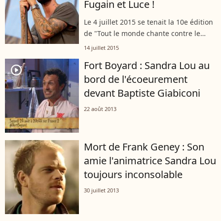
Fugain et Luce !
Le 4 juillet 2015 se tenait la 10e édition
de "Tout le monde chante contre le
cancer" sur la place Fontanges à
14 juillet 2015
Villefranche-de-Rouergue. A cette
Fort Boyard : Sandra Lou au
occasion, de nombreux artistes ont...
player2
bord de l'écoeurement
devant Baptiste Giabiconi
22 août 2013
Mort de Frank Geney : Son
amie l'animatrice Sandra Lou
toujours inconsolable
30 juillet 2013