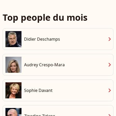
Top people du mois
chevron_right
Didier Deschamps
chevron_right
Audrey Crespo-Mara
chevron_right
Sophie Davant