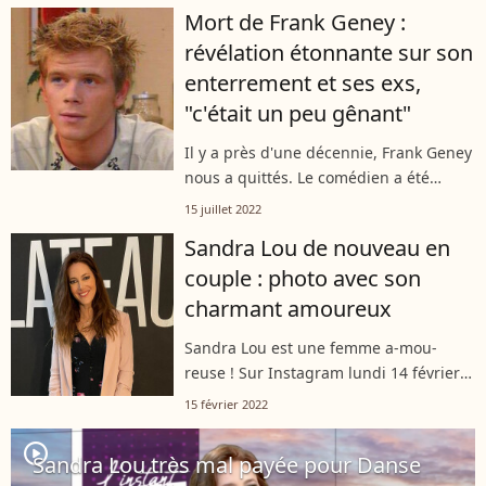
en a remis une couche presque 20 ans
Mort de Frank Geney :
après la diffusion de l'émission....
révélation étonnante sur son
enterrement et ses exs,
"c'était un peu gênant"
Il y a près d'une décennie, Frank Geney
nous a quittés. Le comédien a été
enterré une semaine après son décès
15 juillet 2022
brutal. Un événement qui avait marqué
Sandra Lou de nouveau en
l'une de ses camarades de la série...
couple : photo avec son
charmant amoureux
Sandra Lou est une femme a-mou-
reuse ! Sur Instagram lundi 14 février
2022, elle a profité de la Saint-Valentin
15 février 2022
pour déclarer sa flamme à son homme,
un certain Amaury. L'animatrice...
player2
Sandra Lou très mal payée pour Danse