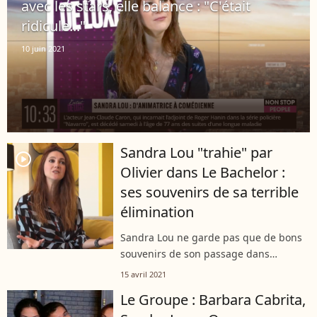
avec les stars, elle balance : "C'était
ridicule..."
10 juin 2021
Sandra Lou "trahie" par
player2
Olivier dans Le Bachelor :
ses souvenirs de sa terrible
élimination
Sandra Lou ne garde pas que de bons
souvenirs de son passage dans
l'émission "Le Bachelor" en 2003.
15 avril 2021
L'ancienne animatrice télé a même
Le Groupe : Barbara Cabrita,
encore un sentiment de trahison en