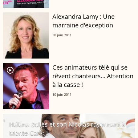
Alexandra Lamy : Une
marraine d'exception
30 juin 2011
Ces animateurs télé qui se
player2
rêvent chanteurs... Attention
à la casse !
10 juin 2011
Hélène Rollès et son Nicolas rayonnent à
Monte-Carlo !