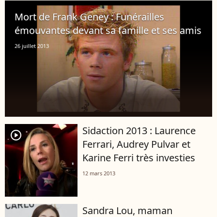
Mort de Frank Geney : Funérailles
émouvantes devant sa famille et ses amis
26 juillet 2013
Sidaction 2013 : Laurence
player2
Ferrari, Audrey Pulvar et
Karine Ferri très investies
12 mars 2013
Sandra Lou, maman