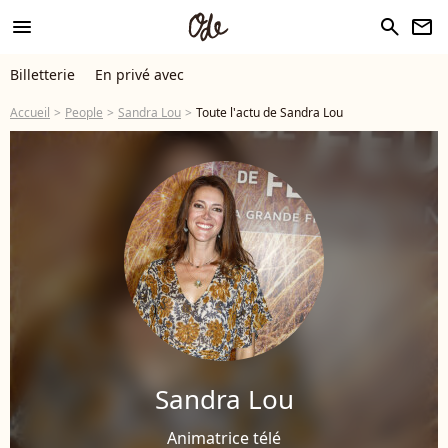
menu
search
newsletter
Billetterie
En privé avec
Accueil
People
Sandra Lou
Toute l'actu de Sandra Lou
Sandra Lou
Animatrice télé