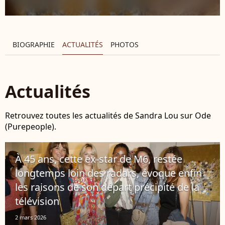
BIOGRAPHIE
ACTUALITÉS
PHOTOS
Actualités
Retrouvez toutes les actualités de Sandra Lou sur Ode
(Purepeople).
À 45 ans, cette ex-star de M6, restée
longtemps loin des radars, évoque enfin
les raisons de son départ précipité de la
télévision
2 mars 2026