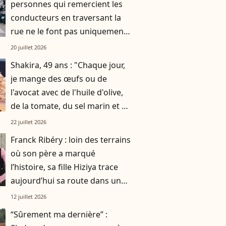
personnes qui remercient les
conducteurs en traversant la
rue ne le font pas uniquement
par gratitude
20 juillet 2026
Shakira, 49 ans : "Chaque jour,
je mange des œufs ou de
l'avocat avec de l'huile d'olive,
de la tomate, du sel marin et un
smoothie"
22 juillet 2026
Franck Ribéry : loin des terrains
où son père a marqué
l’histoire, sa fille Hiziya trace
aujourd’hui sa route dans un
tout autre univers
12 juillet 2026
“Sûrement ma dernière” :