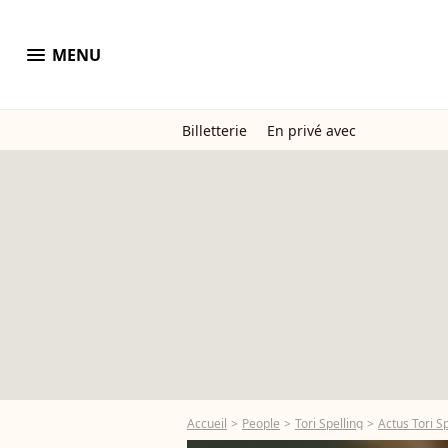
menu
MENU
Billetterie
En privé avec
Accueil
People
Tori Spelling
Actus Tori Sp