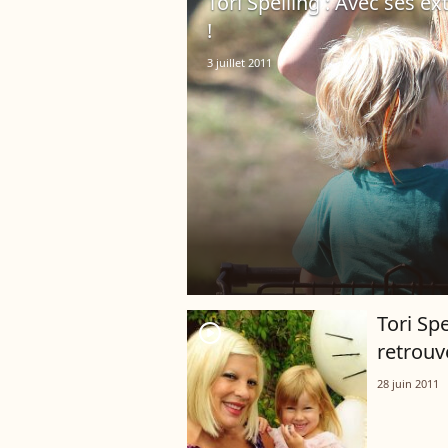
Tori Spelling : Avec ses ex
!
3 juillet 2011
Tori Sp
player2
retrouv
28 juin 2011