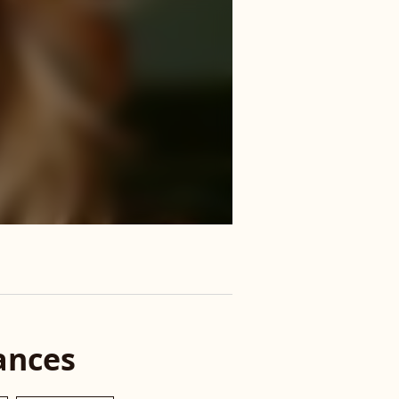
ances