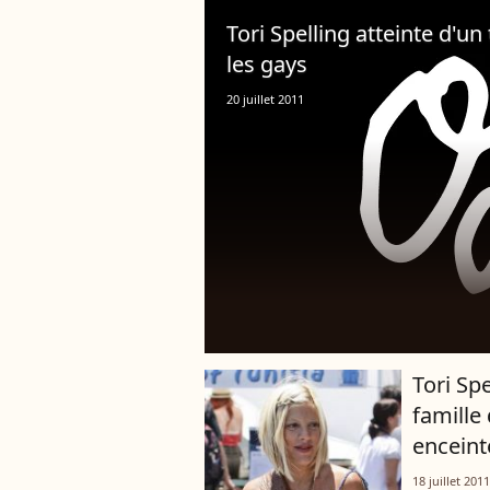
Tori Spelling atteinte d'un 
les gays
20 juillet 2011
Tori Sp
famille
enceint
18 juillet 2011