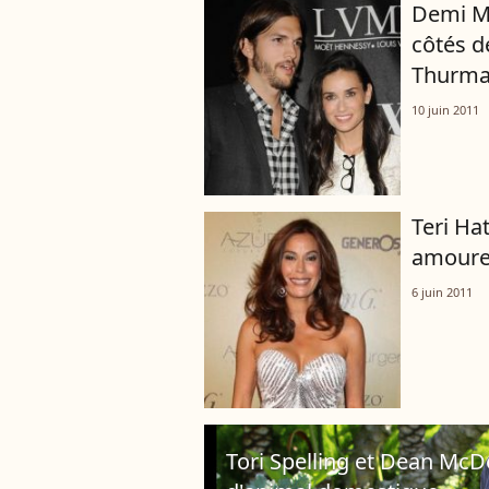
Demi M
côtés d
Thurm
10 juin 2011
Teri Hat
amoureu
6 juin 2011
Tori Spelling et Dean Mc