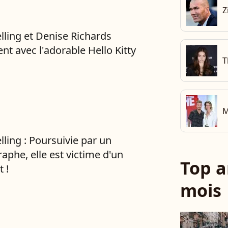
Z
elling et Denise Richards
nt avec l'adorable Hello Kitty
T
M
lling : Poursuivie par un
aphe, elle est victime d'un
Top a
 !
mois