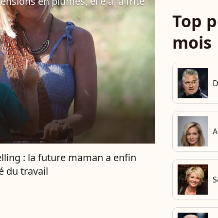
tensions en plumes, elle a la frite
Top p
mois
D
A
elling : la future maman a enfin
é du travail
S