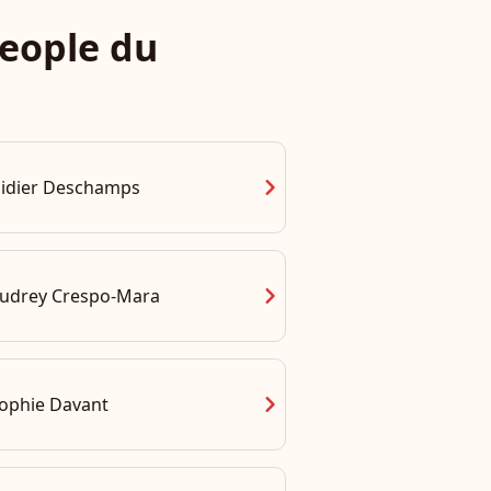
eople du
chevron_right
idier Deschamps
chevron_right
udrey Crespo-Mara
chevron_right
ophie Davant