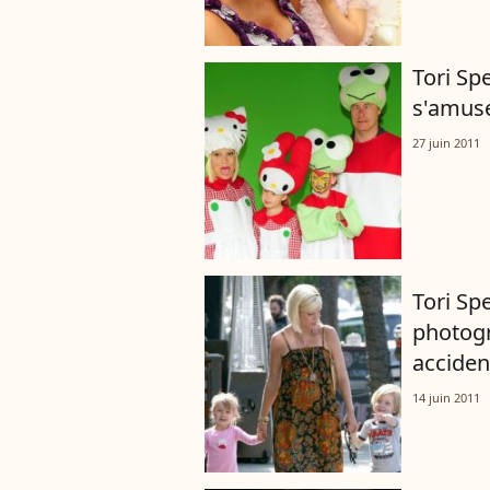
Tori Sp
s'amuse
27 juin 2011
Tori Spe
photogr
accident
14 juin 2011