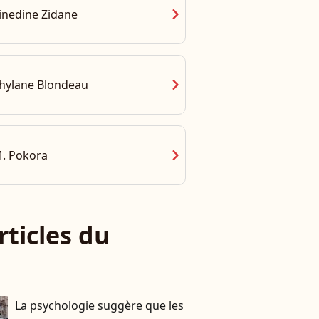
chevron_right
inedine Zidane
chevron_right
hylane Blondeau
chevron_right
. Pokora
rticles du
La psychologie suggère que les