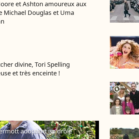
oore et Ashton amoureux aux
e Michael Douglas et Uma
an
cher divine, Tori Spelling
se et très enceinte !
player2
Dermott adoptent un drôle