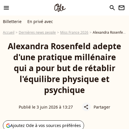
menu
search
newsletter
Billetterie
En privé avec
Accueil
Dernières news people
Miss France 2026
Alexandra Rosenfeld adepte d'une pratique millénaire qui a pour but de rétablir l'équilibre physique et psychique
Alexandra Rosenfeld adepte
d'une pratique millénaire
qui a pour but de rétablir
l'équilibre physique et
psychique
Publié le 3 juin 2026 à 13:27
Partager
share
Ajoutez Ode à vos sources préférées