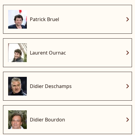
chevron_right
Patrick Bruel
chevron_right
Laurent Ournac
chevron_right
Didier Deschamps
chevron_right
Didier Bourdon