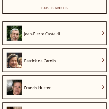
TOUS LES ARTICLES
chevron_right
Jean-Pierre Castaldi
chevron_right
Patrick de Carolis
chevron_right
Francis Huster