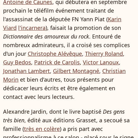
Antoine de Caunes
, qui débutera en septembre
prochain le téléfilm événement traitant de
l'assassinat de la députée FN Yann Piat (
Karin
Viard
l'incarnera
), faisait la promotion de son
Dictionnaire des amoureux du rock
. Entouré de
nombreux admirateurs, il a croisé ses complices
d'un jour
Christophe Alévêque
,
Thierry Roland
,
Guy Bedos
,
Patrick de Carolis
,
Victor Lanoux
,
Jonathan Lambert
,
Gilbert Montagné
,
Christian
Morin
et bien d'autres, tous présents pour
dédicacer leurs écrits et être également en
contact avec leurs lecteurs.
Alexandre Jardin, dont le livre baptisé
Des gens
très bien
, édité aux éditions Grasset, a secoué sa
famille (
très en colère
) a pris part avec
professionnalisme à ce salon - placé sous le signe