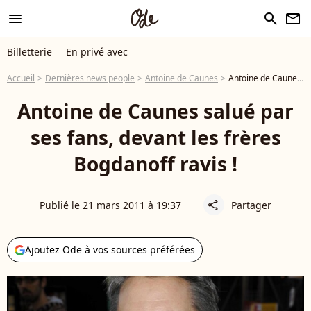
menu
search
newsletter
Billetterie
En privé avec
Accueil
Dernières news people
Antoine de Caunes
Antoine de Caunes salué par ses fans, devant les frères Bogdanoff ravis !
Antoine de Caunes salué par
ses fans, devant les frères
Bogdanoff ravis !
Publié le 21 mars 2011 à 19:37
Partager
share
Ajoutez Ode à vos sources préférées