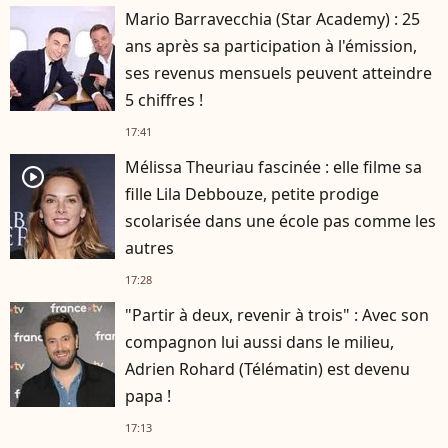
Mario Barravecchia (Star Academy) : 25
ans après sa participation à l'émission,
ses revenus mensuels peuvent atteindre
5 chiffres !
17:41
Mélissa Theuriau fascinée : elle filme sa
player2
fille Lila Debbouze, petite prodige
scolarisée dans une école pas comme les
autres
17:28
"Partir à deux, revenir à trois" : Avec son
compagnon lui aussi dans le milieu,
Adrien Rohard (Télématin) est devenu
papa !
17:13