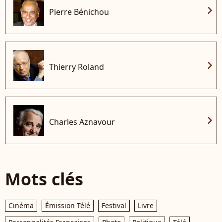
chevron_right
Pierre Bénichou
chevron_right
Thierry Roland
chevron_right
Charles Aznavour
Mots clés
Cinéma
Émission Télé
Festival
Livre