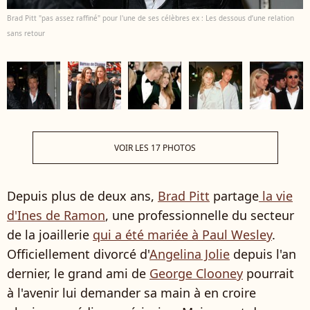
Brad Pitt "pas assez raffiné" pour l'une de ses célèbres ex : Les dessous d’une relation
sans retour
VOIR LES 17 PHOTOS
Depuis plus de deux ans,
Brad Pitt
partage
la vie
d'Ines de Ramon
, une professionnelle du secteur
de la joaillerie
qui a été mariée à Paul Wesley
.
Officiellement divorcé d'
Angelina Jolie
depuis l'an
dernier, le grand ami de
George Clooney
pourrait
à l'avenir lui demander sa main à en croire