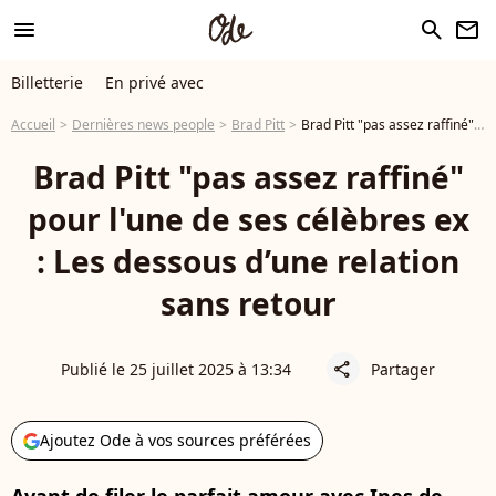
menu
search
newsletter
Billetterie
En privé avec
Accueil
Dernières news people
Brad Pitt
Brad Pitt "pas assez raffiné" pour l'une de ses célèbres ex : Les dessous d’une relation sans retour
Brad Pitt "pas assez raffiné"
pour l'une de ses célèbres ex
: Les dessous d’une relation
sans retour
Publié le 25 juillet 2025 à 13:34
Partager
share
Ajoutez Ode à vos sources préférées