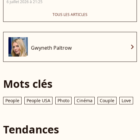
6 juillet 2026 à 21:25
TOUS LES ARTICLES
chevron_right
Gwyneth Paltrow
Mots clés
People
People USA
Photo
Cinéma
Couple
Love
Tendances