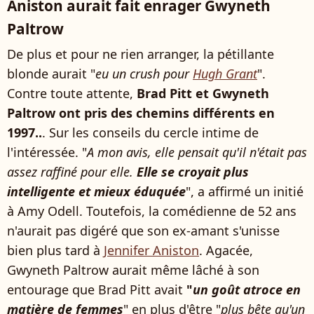
Aniston aurait fait enrager Gwyneth
Paltrow
De plus et pour ne rien arranger, la pétillante
blonde aurait "
eu un crush pour
Hugh Grant
".
Contre toute attente,
Brad Pitt et Gwyneth
Paltrow ont pris des chemins différents en
1997..
. Sur les conseils du cercle intime de
l'intéressée. "
A mon avis, elle pensait qu'il n'était pas
assez raffiné pour elle.
Elle se croyait plus
intelligente et mieux éduquée
", a affirmé un initié
à Amy Odell. Toutefois, la comédienne de 52 ans
n'aurait pas digéré que son ex-amant s'unisse
bien plus tard à
Jennifer Aniston
. Agacée,
Gwyneth Paltrow aurait même lâché à son
entourage que Brad Pitt avait
"
un goût atroce en
matière de femmes
" en plus d'être "
plus bête qu'un