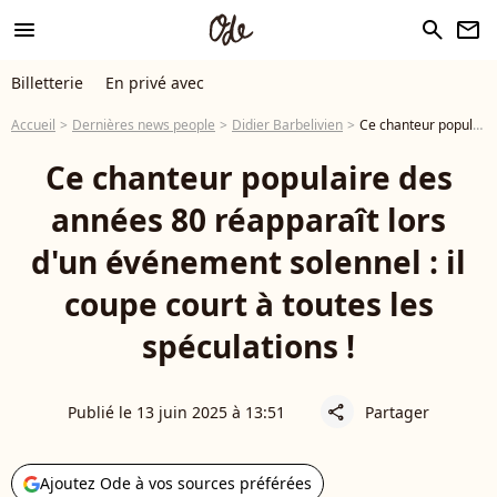
menu
search
newsletter
Billetterie
En privé avec
Accueil
Dernières news people
Didier Barbelivien
Ce chanteur populaire des années 80 réapparaît lors d'un événement solennel : il coupe court à toutes les spéculations !
Ce chanteur populaire des
années 80 réapparaît lors
d'un événement solennel : il
coupe court à toutes les
spéculations !
Publié le 13 juin 2025 à 13:51
Partager
share
Ajoutez Ode à vos sources préférées