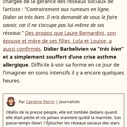
chargée de la gérance des réseaux sociaux de
l’artiste : “
Contrairement aux rumeurs en ligne,
Didier va très bien. Il m’a demandé de vous le faire
savoir, car il ne s’occupe pas lui-même de ses
réseaux.
”
Des propos que Laure Bernardini, son
épouse et mère de ses filles, Lola et Louise, a
aussi confirmés
.
Didier Barbelivien va “
très bien
”
et a simplement souffert d’une crise asthme
allergique
. Difficile à voir sa forme en ce jour de
l’imaginer en soins intensifs il y a encore quelques
heures.
Par
Caroline Perrin
|
Journaliste
Obélix de la presse people, elle est tombée dedans quand
elle était petite et n’a jamais vraiment quitté la marmite. Son
passe-temps favori ? Éplucher les réseaux sociaux des stars