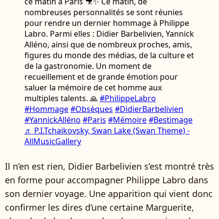
ce matin à Paris 🎥✨ Ce matin, de
nombreuses personnalités se sont réunies
pour rendre un dernier hommage à Philippe
Labro. Parmi elles : Didier Barbelivien, Yannick
Alléno, ainsi que de nombreux proches, amis,
figures du monde des médias, de la culture et
de la gastronomie. Un moment de
recueillement et de grande émotion pour
saluer la mémoire de cet homme aux
multiples talents. 🙏
#PhilippeLabro
#Hommage
#Obsèques
#DidierBarbelivien
#YannickAlléno
#Paris
#Mémoire
#Bestimage
♬ P.I.Tchaikovsky, Swan Lake (Swan Theme) -
AllMusicGallery
Il n’en est rien, Didier Barbelivien s’est montré très
en forme pour accompagner Philippe Labro dans
son dernier voyage. Une apparition qui vient donc
confirmer les dires d’une certaine Marguerite,