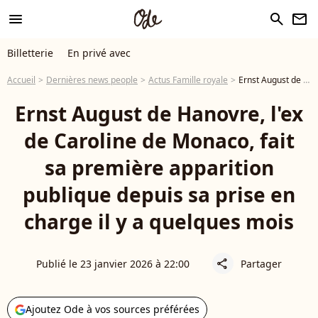
menu
search
newsletter
Billetterie
En privé avec
Accueil
Dernières news people
Actus Famille royale
Ernst August de Hanovre, l'ex de Caroline de Monaco, fait sa première apparition publique depuis sa prise en charge il y a quelques mois
Ernst August de Hanovre, l'ex
de Caroline de Monaco, fait
sa première apparition
publique depuis sa prise en
charge il y a quelques mois
Publié le 23 janvier 2026 à 22:00
Partager
share
Ajoutez Ode à vos sources préférées