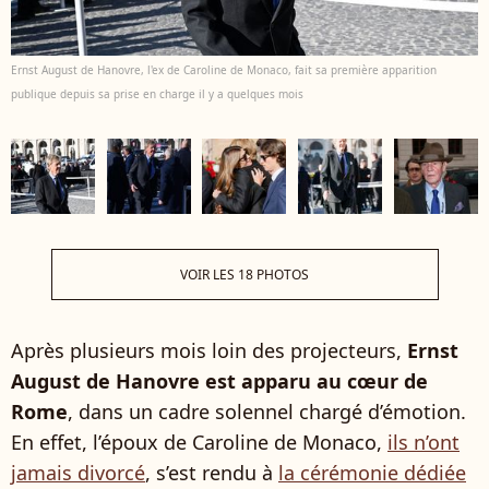
Ernst August de Hanovre, l'ex de Caroline de Monaco, fait sa première apparition
publique depuis sa prise en charge il y a quelques mois
VOIR LES 18 PHOTOS
Après plusieurs mois loin des projecteurs,
Ernst
August de Hanovre est apparu au cœur de
Rome
, dans un cadre solennel chargé d’émotion.
En effet, l’époux de Caroline de Monaco,
ils n’ont
jamais divorcé
, s’est rendu à
la cérémonie dédiée