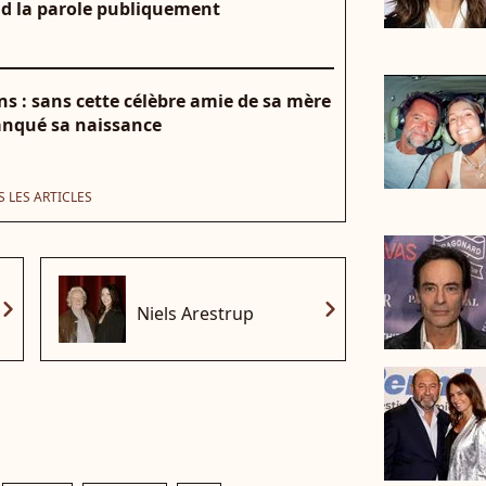
nd la parole publiquement
s : sans cette célèbre amie de sa mère
manqué sa naissance
 LES ARTICLES
vron_right
chevron_right
Niels Arestrup