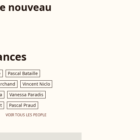
de nouveau
ances
e
Pascal Bataille
archand
Vincent Niclo
a
Vanessa Paradis
t
Pascal Praud
VOIR TOUS LES PEOPLE