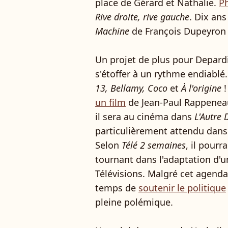
place de Gérard et Nathalie.
Ph
Rive droite, rive gauche
. Dix ans
Machine
de François Dupeyron
Un projet de plus pour Depardi
s'étoffer à un rythme endiablé. 
13, Bellamy, Coco
et
À l'origine
!
un film
de Jean-Paul Rappenea
il sera au cinéma dans
L'Autre
particulièrement attendu dan
Selon
Télé 2 semaines
, il pourr
tournant dans l'adaptation d'
Télévisions. Malgré cet agend
temps de
soutenir le politique
pleine polémique.