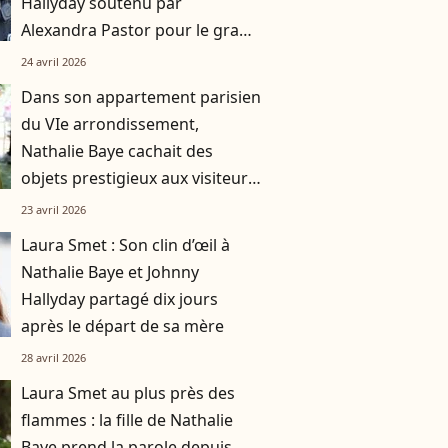
Hallyday soutenu par
Alexandra Pastor pour le grand
départ de Nathalie Baye
24 avril 2026
Dans son appartement parisien
du VIe arrondissement,
Nathalie Baye cachait des
objets prestigieux aux visiteurs
: "L’humilité d’une grande
23 avril 2026
dame"
Laura Smet : Son clin d’œil à
Nathalie Baye et Johnny
Hallyday partagé dix jours
après le départ de sa mère
28 avril 2026
Laura Smet au plus près des
flammes : la fille de Nathalie
Baye prend la parole depuis