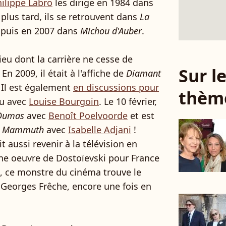
ilippe Labro
les dirige en 1984 dans
 plus tard, ils se retrouvent dans
La
 puis en 2007 dans
Michou d'Auber
.
eu dont la carrière ne cesse de
Sur 
En 2009, il était à l'affiche de
Diamant
 Il est également
en discussions pour
thèm
u avec
Louise Bourgoin
. Le 10 février,
 Dumas
avec
Benoît Poelvoorde
et est
s
Mammuth
avec
Isabelle Adjani
!
ait aussi revenir à la télévision en
une oeuvre de Dostoïevski pour France
a, ce monstre du cinéma trouve le
Georges Frêche, encore une fois en