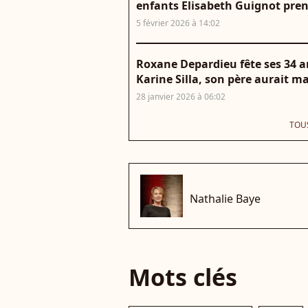
enfants Elisabeth Guignot pre
5 février 2026 à 14:02
Roxane Depardieu fête ses 34 an
Karine Silla, son père aurait 
28 janvier 2026 à 06:02
TOUS
che
Nathalie Baye
Mots clés