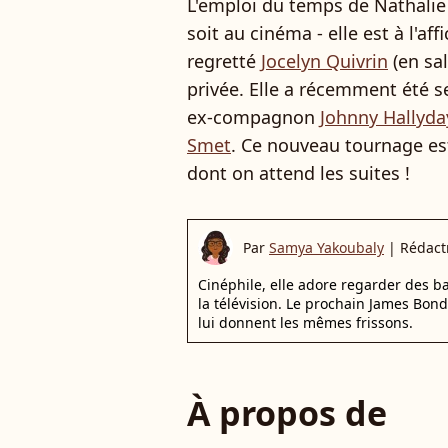
L'emploi du temps de Nathalie
soit au cinéma - elle est à l'affi
regretté
Jocelyn Quivrin
(en sal
privée. Elle a récemment été s
ex-compagnon
Johnny Hallyda
Smet
. Ce nouveau tournage es
dont on attend les suites !
Par
Samya Yakoubaly
|
Rédact
Cinéphile, elle adore regarder des 
la télévision. Le prochain James Bon
lui donnent les mêmes frissons.
À propos de