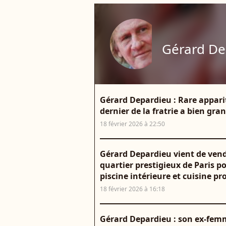
Gérard De
Gérard Depardieu : Rare appariti
dernier de la fratrie a bien gra
18 février 2026 à 22:50
Gérard Depardieu vient de ve
quartier prestigieux de Paris po
piscine intérieure et cuisine pr
18 février 2026 à 16:18
Gérard Depardieu : son ex-fem