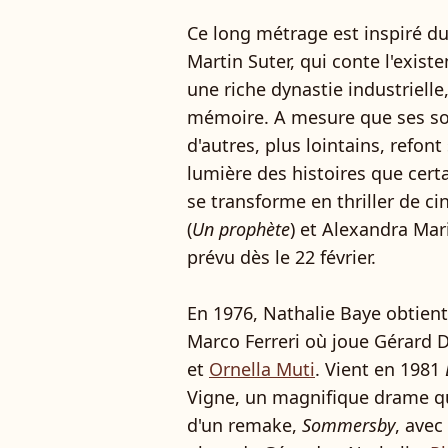
Ce long métrage est inspiré 
Martin Suter, qui conte l'exist
une riche dynastie industrielle,
mémoire. A mesure que ses sou
d'autres, plus lointains, refon
lumière des histoires que cert
se transforme en thriller de 
(
Un prophète
) et Alexandra Mari
prévu dès le 22 février.
En 1976, Nathalie Baye obtien
Marco Ferreri où joue Gérard 
et
Ornella Muti
. Vient en 1981
Vigne, un magnifique drame qui
d'un remake,
Sommersby
, avec