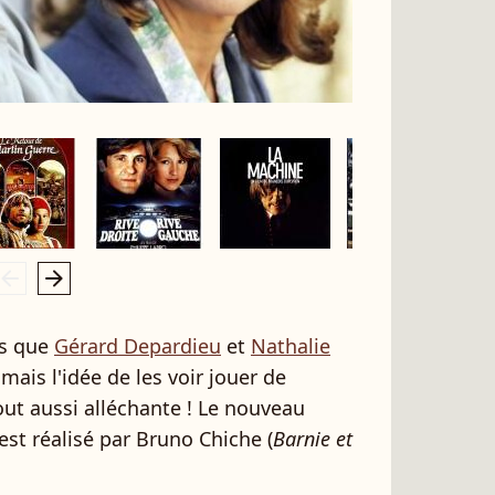
rrow_left
arrow_right
ois que
Gérard Depardieu
et
Nathalie
mais l'idée de les voir jouer de
t aussi alléchante ! Le nouveau
est réalisé par Bruno Chiche (
Barnie et