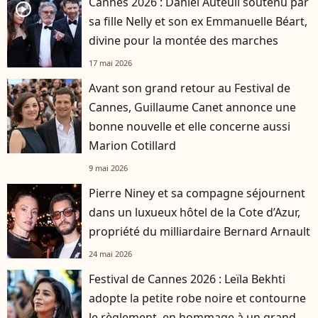
Cannes 2026 : Daniel Auteuil soutenu par
player2
sa fille Nelly et son ex Emmanuelle Béart,
divine pour la montée des marches
17 mai 2026
Avant son grand retour au Festival de
Cannes, Guillaume Canet annonce une
bonne nouvelle et elle concerne aussi
Marion Cotillard
9 mai 2026
Pierre Niney et sa compagne séjournent
dans un luxueux hôtel de la Cote d’Azur,
propriété du milliardaire Bernard Arnault
24 mai 2026
Festival de Cannes 2026 : Leïla Bekhti
adopte la petite robe noire et contourne
le règlement, en hommage à un grand