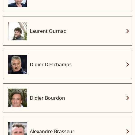
chevron_right
Laurent Ournac
chevron_right
Didier Deschamps
chevron_right
Didier Bourdon
chevron_right
Alexandre Brasseur