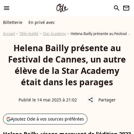
menu
search
newsletter
Billetterie
En privé avec
Accueil
Télé-réalité
Star Academy
Helena Bailly présente au Festival de Cannes, un autre élève de la Star Academy était dans les parages
Helena Bailly présente au
Festival de Cannes, un autre
élève de la Star Academy
était dans les parages
Publié le 14 mai 2025 à 21:02
Partager
share
Ajoutez Ode à vos sources préférées