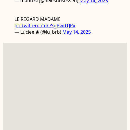
— manu💌 (@helesobsessed)
May 14, 2025
LE REGARD MADAME
pic.twitter.com/eSgPwdTJPx
— Luciee ❀ (@lu_brb)
May 14, 2025