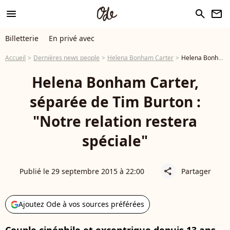
menu
search
newsletter
Billetterie
En privé avec
Accueil
Dernières news people
Helena Bonham Carter
Helena Bonham Carter, séparée de Tim Burton : "Notre relation restera spéciale"
Helena Bonham Carter,
séparée de Tim Burton :
"Notre relation restera
spéciale"
Publié le 29 septembre 2015 à 22:00
Partager
share
Ajoutez Ode à vos sources préférées