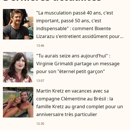
"La musculation passé 40 ans, c'est
important, passé 50 ans, c'est
indispensable" : comment Bixente
Lizarazu s'entretient assidûment pour
rester musclé à 56 ans ?
13:46
"Tu aurais seize ans aujourd’hui" :
Virginie Grimaldi partage un message
pour son "éternel petit garçon"
13:07
Martin Kretz en vacances avec sa
compagne Clémentine au Brésil : la
famille Kretz au grand complet pour un
anniversaire très particulier
12:30