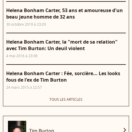
Helena Bonham Carter, 53 ans et amoureuse d'un
beau jeune homme de 32 ans
30 octobre 2019 à 23:20
Helena Bonham Carter, la "mort de sa relation"
avec Tim Burton: Un deuil violent
4 mai 2016 à 23:38
Helena Bonham Carter : Fée, sorcière... Les looks
fous de l'ex de Tim Burton
24 mars 2015 à 22:57
TOUS LES ARTICLES
chevron_right
Tim Burton