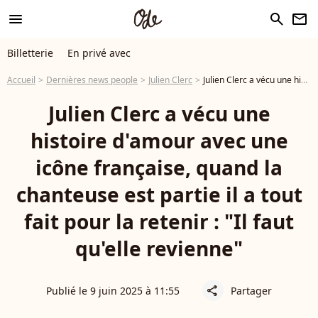
menu
search
newsletter
Billetterie
En privé avec
Accueil
Dernières news people
Julien Clerc
Julien Clerc a vécu une histoire d'amour avec une icône française, quand la chanteuse est partie il a tout fait pour la retenir : "Il faut qu'elle revienne"
Julien Clerc a vécu une
histoire d'amour avec une
icône française, quand la
chanteuse est partie il a tout
fait pour la retenir : "Il faut
qu'elle revienne"
Publié le 9 juin 2025 à 11:55
Partager
share