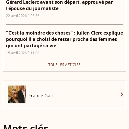
Gérard Leclerc avant son départ, approuvé par
l'épouse du journaliste
22 avril 2026 à 08:36
"C’est la moindre des choses" : Julien Clerc explique
pourquoi il a choisi de rester proche des femmes
qui ont partagé sa vie
15 avril 2026 à 11:08
TOUS LES ARTICLES
chevron_right
France Gall
Mots clés