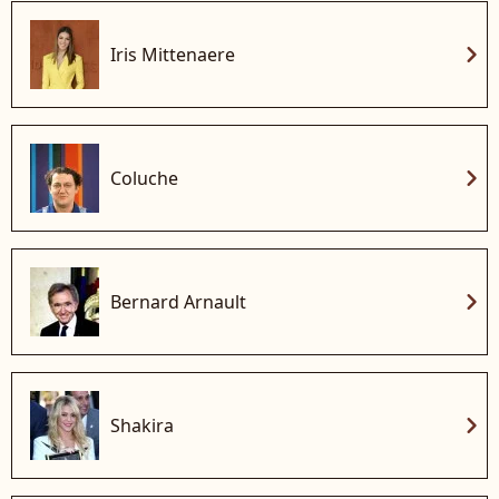
chevron_right
Iris Mittenaere
chevron_right
Coluche
chevron_right
Bernard Arnault
chevron_right
Shakira