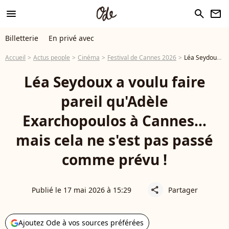
menu
search
newsletter
Billetterie
En privé avec
Accueil
Actus people
Cinéma
Festival de Cannes 2026
Léa Seydoux a voulu faire pareil qu'Adèle Exarchopoulos à Cannes... mais cela ne s'est pas passé comme prévu !
Léa Seydoux a voulu faire
pareil qu'Adèle
Exarchopoulos à Cannes...
mais cela ne s'est pas passé
comme prévu !
Publié le 17 mai 2026 à 15:29
Partager
share
Ajoutez Ode à vos sources préférées