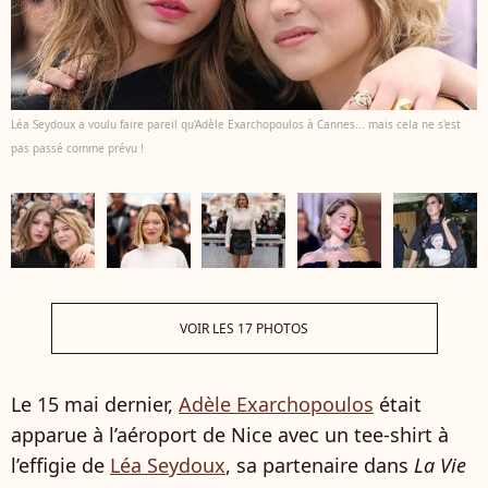
Léa Seydoux a voulu faire pareil qu'Adèle Exarchopoulos à Cannes... mais cela ne s'est
pas passé comme prévu !
VOIR LES 17 PHOTOS
Le 15 mai dernier,
Adèle Exarchopoulos
était
apparue à l’aéroport de Nice avec un tee-shirt à
l’effigie de
Léa Seydoux
, sa partenaire dans
La Vie