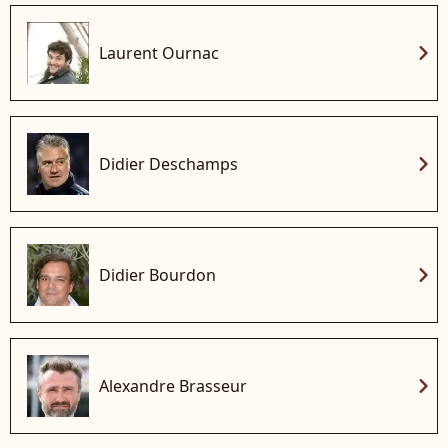
chevron_right
Laurent Ournac
chevron_right
Didier Deschamps
chevron_right
Didier Bourdon
chevron_right
Alexandre Brasseur