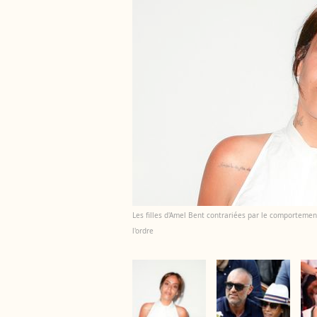
Les filles d'Amel Bent contrariées par le comportement
l'ordre