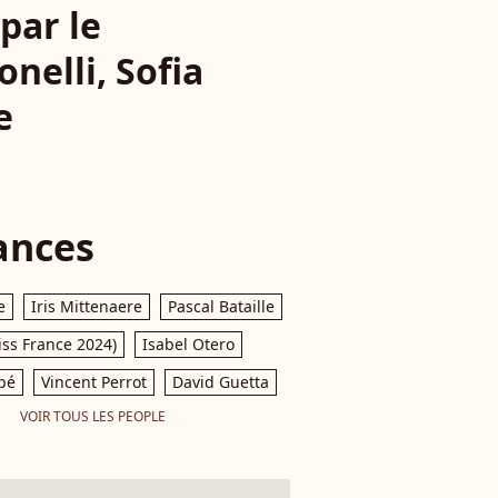
par le
nelli, Sofia
e
ances
e
Iris Mittenaere
Pascal Bataille
iss France 2024)
Isabel Otero
pé
Vincent Perrot
David Guetta
VOIR TOUS LES PEOPLE