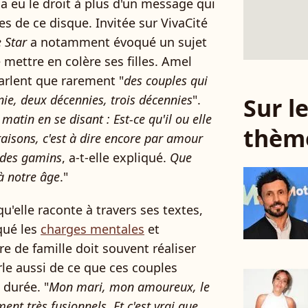
 a eu le droit à plus d'un message qui
res de ce disque. Invitée sur VivaCité
 Star
a notamment évoqué un sujet
e mettre en colère ses filles. Amel
parlent que rarement "
des couples qui
ie, deux décennies, trois décennies
".
Sur 
matin en se disant : Est-ce qu'il ou elle
thèm
raisons, c'est à dire encore par amour
, des gamins
, a-t-elle expliqué.
Que
 notre âge
."
qu'elle raconte à travers ses textes,
oqué les
charges mentales
et
 de famille doit souvent réaliser
arle aussi de ce que ces couples
 durée. "
Mon mari, mon amoureux, le
ent très fusionnels. Et c'est vrai que