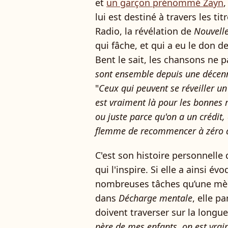
et
un garçon prénommé Zayn
,
lui est destiné à travers les tit
Radio, la révélation de
Nouvelle
qui fâche, et qui a eu le don d
Bent le sait, les chansons ne 
sont ensemble depuis une décenn
"
Ceux qui peuvent se réveiller un 
est vraiment là pour les bonnes 
ou juste parce qu'on a un crédit
flemme de recommencer à zéro à
C'est son histoire personnelle 
qui l'inspire. Si elle a ainsi év
nombreuses tâches qu’une mère
dans
Décharge mentale
, elle p
doivent traverser sur la longue
père de mes enfants, on est vraim