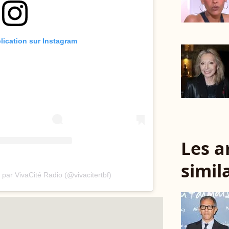
blication sur Instagram
Les a
simil
par VivaCité Radio (@vivacitertbf)