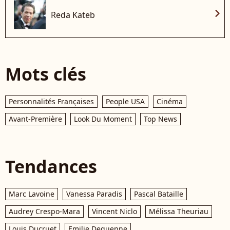
chevron_right
Reda Kateb
Mots clés
Personnalités Françaises
People USA
Cinéma
Avant-Première
Look Du Moment
Top News
Tendances
Marc Lavoine
Vanessa Paradis
Pascal Bataille
Audrey Crespo-Mara
Vincent Niclo
Mélissa Theuriau
Louis Ducruet
Emilie Dequenne