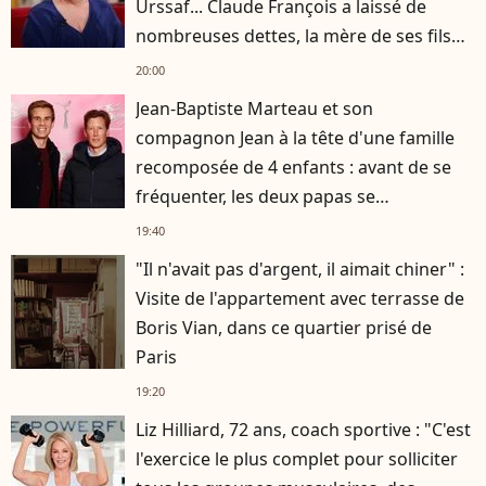
Urssaf... Claude François a laissé de
nombreuses dettes, la mère de ses fils
s'est occupée de tout
20:00
Jean-Baptiste Marteau et son
compagnon Jean à la tête d'une famille
recomposée de 4 enfants : avant de se
fréquenter, les deux papas se
connaissaient depuis des années
19:40
"Il n'avait pas d'argent, il aimait chiner" :
Visite de l'appartement avec terrasse de
Boris Vian, dans ce quartier prisé de
Paris
19:20
Liz Hilliard, 72 ans, coach sportive : "C'est
l'exercice le plus complet pour solliciter