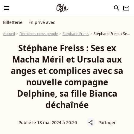
menu
search
newsletter
Billetterie
En privé avec
Accueil
Dernières news people
Stéphane Freiss
Stéphane Freiss : Ses ex Macha Méril et Ursula aux anges et complices avec sa nouvelle compagne Delphine, sa fille Bianca déchaînée
Stéphane Freiss : Ses ex
Macha Méril et Ursula aux
anges et complices avec sa
nouvelle compagne
Delphine, sa fille Bianca
déchaînée
Publié le 18 mai 2024 à 20:20
Partager
share