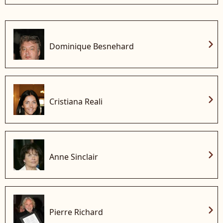
chevron_right
Dominique Besnehard
chevron_right
Cristiana Reali
chevron_right
Anne Sinclair
chevron_right
Pierre Richard