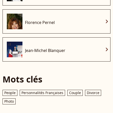
chevron_right
Florence Pernel
chevron_right
Jean-Michel Blanquer
Mots clés
People
Personnalités Françaises
Couple
Divorce
Photo