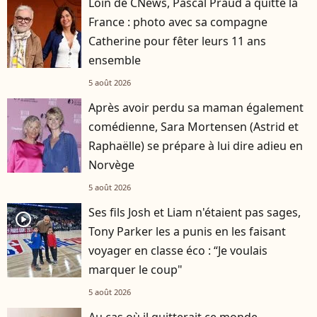
Loin de CNews, Pascal Praud a quitté la
France : photo avec sa compagne
Catherine pour fêter leurs 11 ans
ensemble
5 août 2026
Après avoir perdu sa maman également
comédienne, Sara Mortensen (Astrid et
Raphaëlle) se prépare à lui dire adieu en
Norvège
5 août 2026
Ses fils Josh et Liam n'étaient pas sages,
player2
Tony Parker les a punis en les faisant
voyager en classe éco : “Je voulais
marquer le coup"
5 août 2026