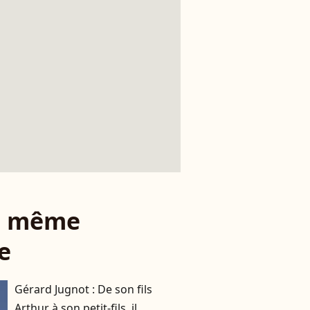
le même
e
Gérard Jugnot : De son fils
Arthur à son petit-fils, il