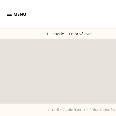
menu
MENU
Billetterie
En privé avec
Accueil
Claude François
Arthur, le petit-f