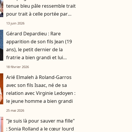
tenue bleu pâle ressemble trait
pour trait à celle portée par
Lady Diana il y a près de 40 ans
13 juin 2026
Gérard Depardieu : Rare
apparition de son fils Jean (19
ans), le petit dernier de la
fratrie a bien grandi et lui
ressemble
18 février 2026
Arié Elmaleh à Roland-Garros
avec son fils Isaac, né de sa
relation avec Virginie Ledoyen :
le jeune homme a bien grandi
25 mai 2026
"Je suis là pour sauver ma fille"
: Sonia Rolland a le cœur lourd