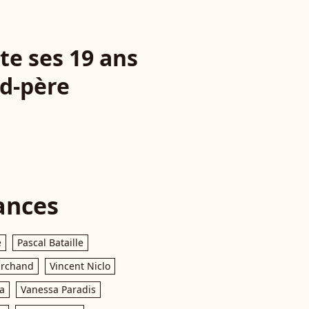
ête ses 19 ans
nd-père
ances
e
Pascal Bataille
archand
Vincent Niclo
a
Vanessa Paradis