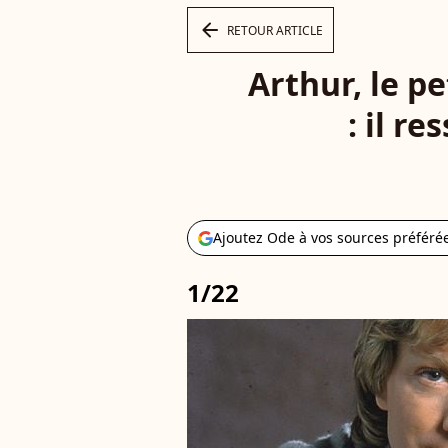
arrow_left
RETOUR ARTICLE
Arthur, le pe
: il r
Ajoutez Ode à vos sources préféré
1/22