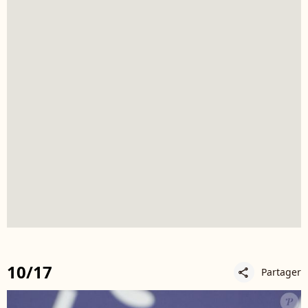
10/17
Partager
share