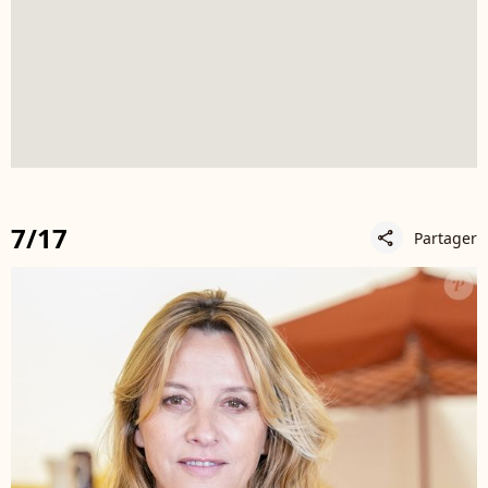
7/17
Partager
share