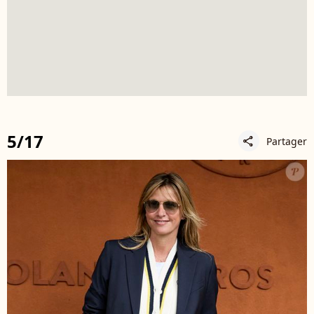
5/17
Partager
share