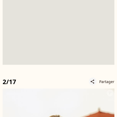
2/17
Partager
share