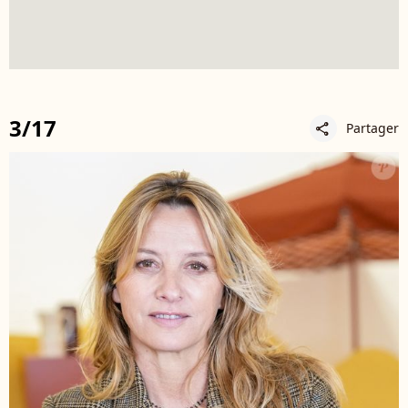
3/17
Partager
share