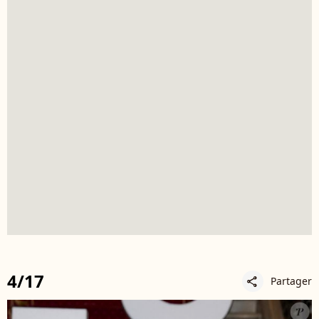
4/17
Partager
share