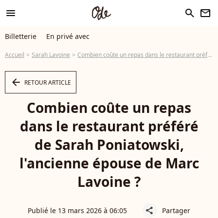
menu
search
newsletter
Billetterie
En privé avec
Accueil
Sarah Lavoine
Combien coûte un repas dans le restaurant préféré de Sarah Poniatowski, situé au cœur d'un quartier très prisé de Paris ?
arrow_left
RETOUR ARTICLE
Combien coûte un repas
dans le restaurant préféré
de Sarah Poniatowski,
l'ancienne épouse de Marc
Lavoine ?
Publié le 13 mars 2026 à 06:05
Partager
share