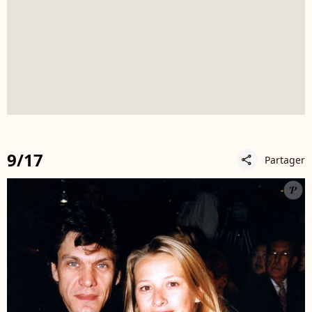
9/17
Partager
share