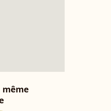
le même
e