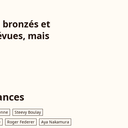
n bronzés et
évues, mais
ances
enne
Steevy Boulay
e
Roger Federer
Aya Nakamura