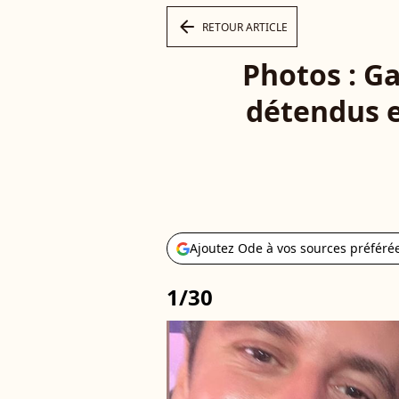
arrow_left
RETOUR ARTICLE
Photos : Ga
détendus e
Ajoutez Ode à vos sources préféré
1/30