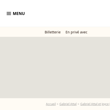
menu
MENU
Billetterie
En privé avec
Accueil
Gabriel Attal
Gabriel Attal et Joyc