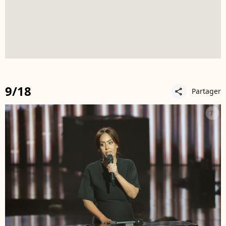
9/18
Partager
share