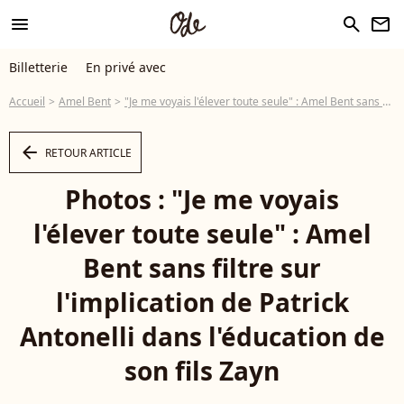
menu
search
newsletter
Billetterie
En privé avec
Accueil
Amel Bent
"Je me voyais l'élever toute seule" : Amel Bent sans filtre sur l'implication de Patrick Antonelli dans l'éducation de son fils Zayn
arrow_left
RETOUR ARTICLE
Photos : "Je me voyais
l'élever toute seule" : Amel
Bent sans filtre sur
l'implication de Patrick
Antonelli dans l'éducation de
son fils Zayn