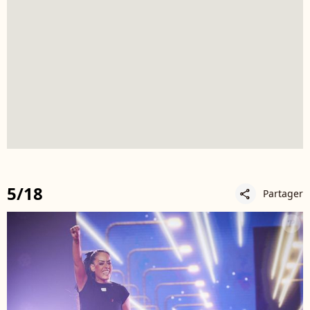
5/18
Partager
share