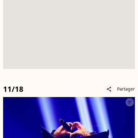
11/18
Partager
share