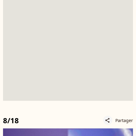
8/18
Partager
share