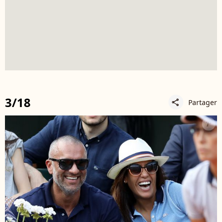
3/18
Partager
share