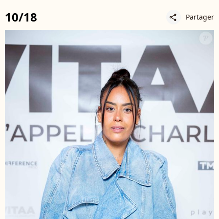
10/18
Partager
share