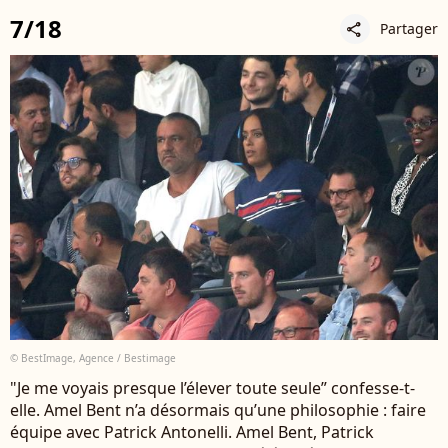
7/18
Partager
share
© BestImage, Agence / Bestimage
"Je me voyais presque l’élever toute seule” confesse-t-
elle. Amel Bent n’a désormais qu’une philosophie : faire
équipe avec Patrick Antonelli. Amel Bent, Patrick