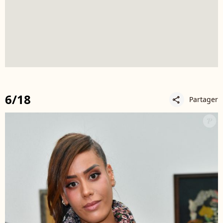
6/18
Partager
share