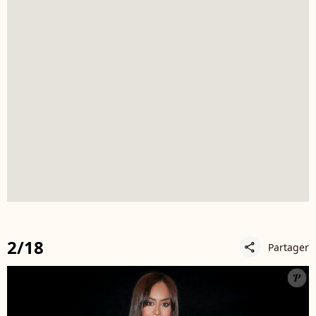
2/18
Partager
share