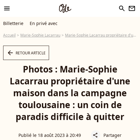
menu
search
newsletter
Billetterie
En privé avec
Accueil
Marie-Sophie Lacarrau
Marie-Sophie Lacarrau propriétaire d'une maison dans la campagne toulousaine : un coin de paradis difficile à quitter
arrow_left
RETOUR ARTICLE
Photos : Marie-Sophie
Lacarrau propriétaire d'une
maison dans la campagne
toulousaine : un coin de
paradis difficile à quitter
Publié le 18 août 2023 à 20:49
Partager
share