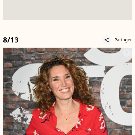
8/13
Partager
share