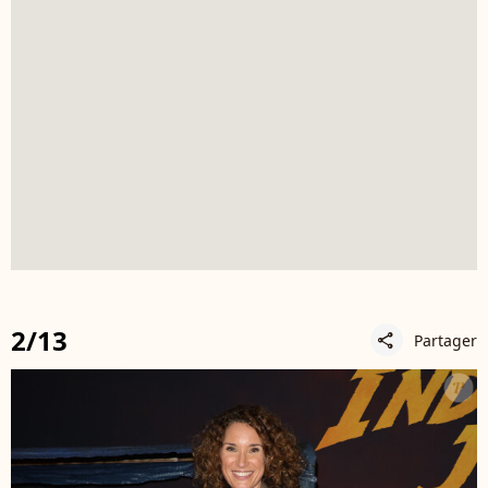
2/13
Partager
share