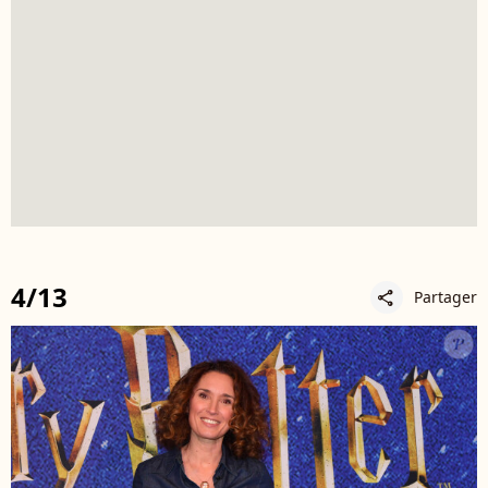
4/13
Partager
share