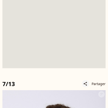
7/13
Partager
share