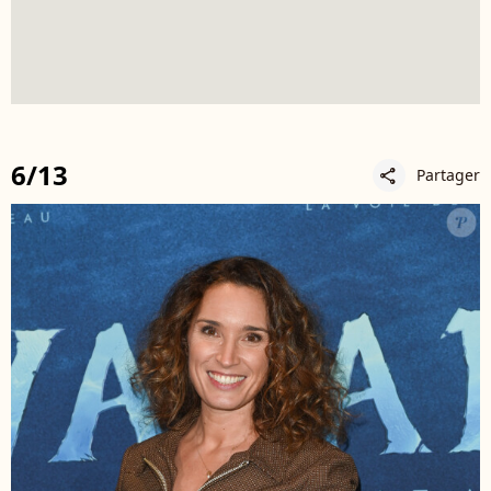
6/13
Partager
share