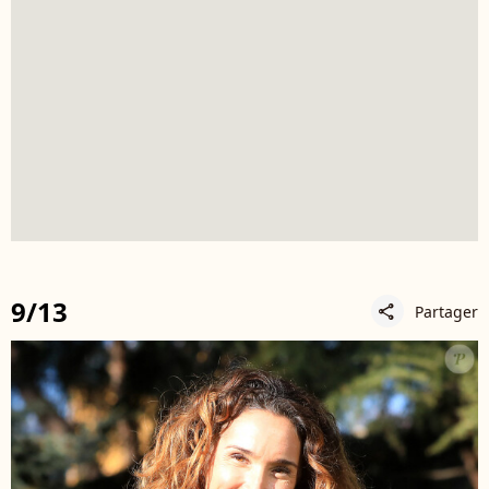
9/13
Partager
share