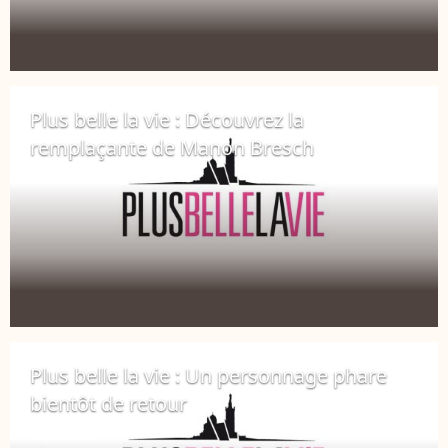
Plus belle la vie : Découvrez la
remplaçante de Manon Bresch
11 juin 2019
Plus belle la vie : Un personnage phare
bientôt de retour
10 juin 2019