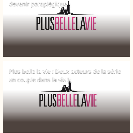
devenir paraplégique
10 décembre 2018
Plus belle la vie : Deux acteurs de la série
en couple dans la vie !
6 décembre 2018