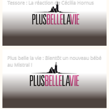
Tessore : La réaction de Cécilia Hornus
6 avril 2018
Plus belle la vie : Bientôt un nouveau bébé
au Mistral !
4 avril 2018