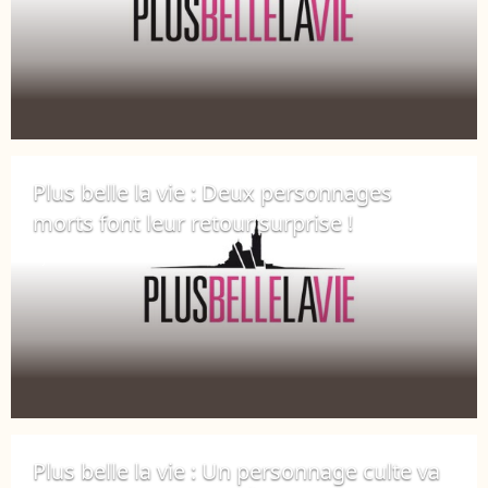
Plus belle la vie : Deux personnages
morts font leur retour surprise !
7 janvier 2019
Plus belle la vie : Un personnage culte va