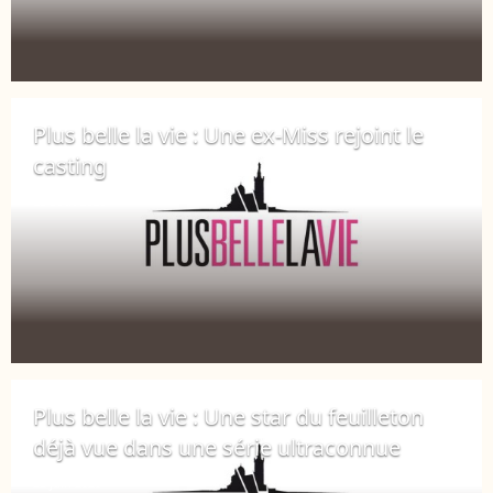
Plus belle la vie : Une ex-Miss rejoint le
casting
25 août 2020
Plus belle la vie : Une star du feuilleton
déjà vue dans une série ultraconnue
22 juin 2020