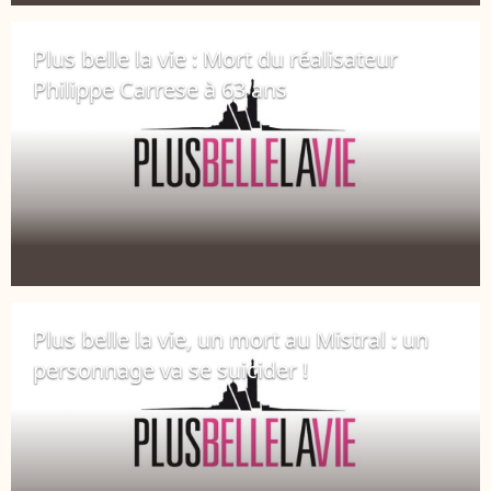
Plus belle la vie : Mort du réalisateur
Philippe Carrese à 63 ans
6 mai 2019
Plus belle la vie, un mort au Mistral : un
personnage va se suicider !
5 mai 2019