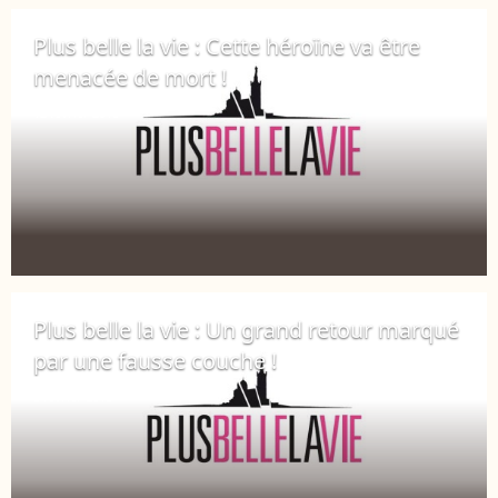
Plus belle la vie : Cette héroïne va être
menacée de mort !
12 février 2018
Plus belle la vie : Un grand retour marqué
par une fausse couche !
8 février 2018