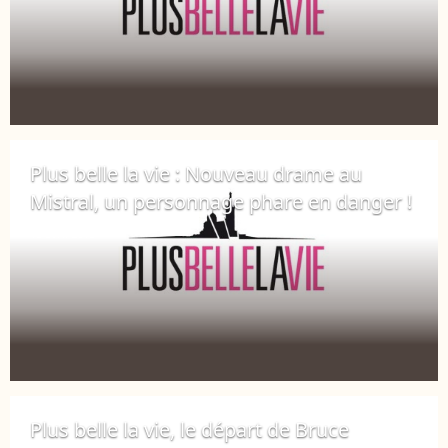
Plus belle la vie : Nouveau drame au
Mistral, un personnage phare en danger !
13 avril 2018
Plus belle la vie, le départ de Bruce