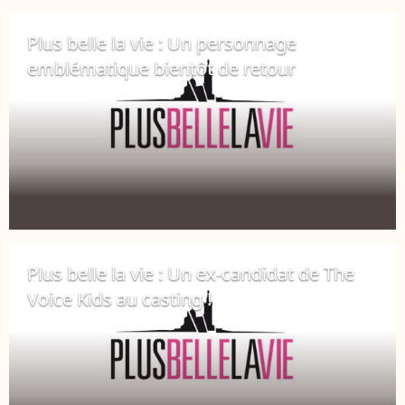
Plus belle la vie : Un personnage
emblématique bientôt de retour
25 mai 2018
Plus belle la vie : Un ex-candidat de The
Voice Kids au casting !
2 mai 2018