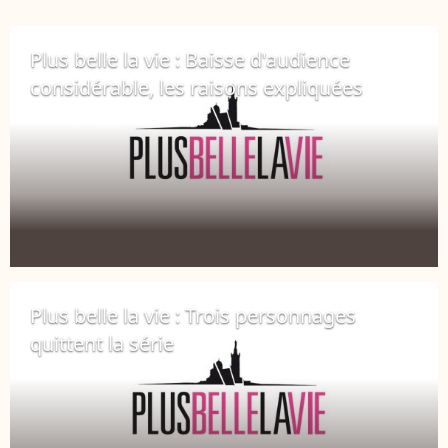
Plus belle la vie : Baisse d'audience
considérable, les raisons expliquées
9 novembre 2020
Plus belle la vie : Trois personnages
quittent la série
26 août 2020