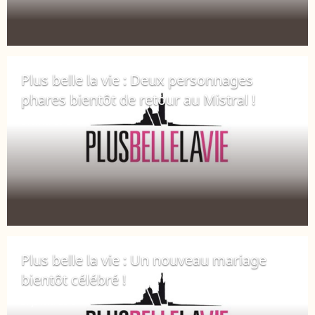
Plus belle la vie : Deux personnages
phares bientôt de retour au Mistral !
6 février 2019
Plus belle la vie : Un nouveau mariage
bientôt célébré !
21 janvier 2019