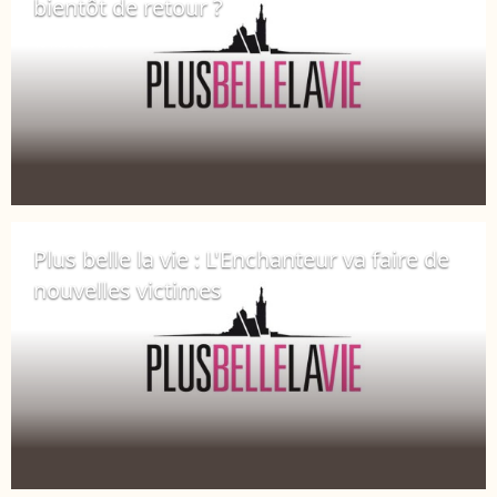
bientôt de retour ?
10 mars 2018
Plus belle la vie : L'Enchanteur va faire de
nouvelles victimes
8 mars 2018