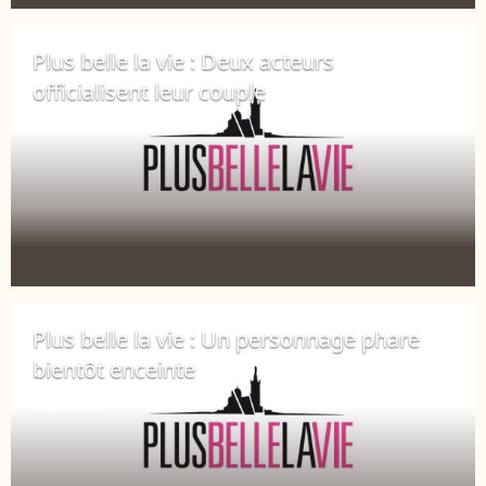
Plus belle la vie : Deux acteurs
officialisent leur couple
25 juin 2019
Plus belle la vie : Un personnage phare
bientôt enceinte
20 juin 2019