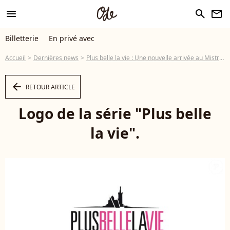
menu
search
newsletter
Billetterie
En privé avec
Accueil
Dernières news
Plus belle la vie : Une nouvelle arrivée au Mistral !
arrow_left
RETOUR ARTICLE
Logo de la série "Plus belle
la vie".