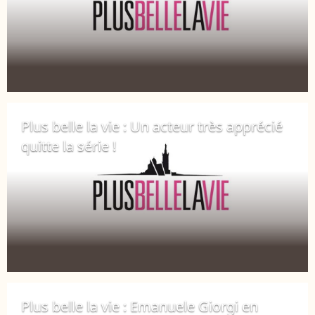
Plus belle la vie : Un acteur très apprécié
quitte la série !
26 avril 2019
Plus belle la vie : Emanuele Giorgi en