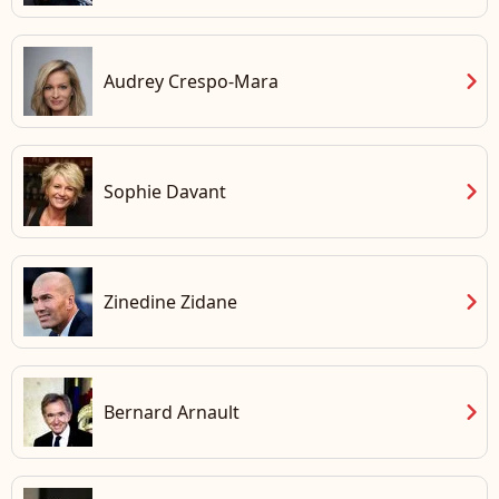
chevron_right
Audrey Crespo-Mara
chevron_right
Sophie Davant
chevron_right
Zinedine Zidane
chevron_right
Bernard Arnault