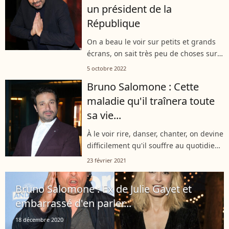
un président de la
République
On a beau le voir sur petits et grands
écrans, on sait très peu de choses sur
Bruno Salomone. Tout particulièrement
5 octobre 2022
sur sa vie privée. Il a pourtant partagé
Bruno Salomone : Cette
deux ans avec une très...
maladie qu'il traînera toute
sa vie...
À le voir rire, danser, chanter, on devine
difficilement qu'il souffre au quotidien
d'un mystérieux trouble
23 février 2021
neuropsychique. Bruno Salomone, à
l'écran le 23 février 2021 sur France...
Bruno Salomone : Ex de Julie Gayet et
embarrassé d'en parler...
18 décembre 2020