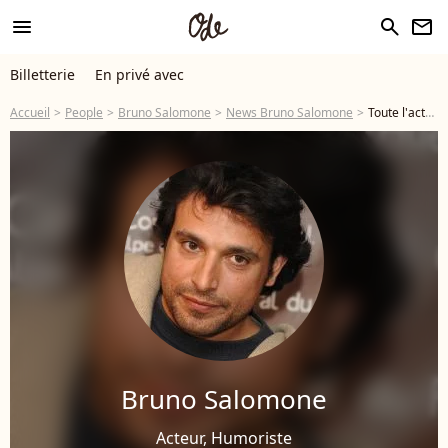
menu
search
newsletter
Billetterie
En privé avec
Accueil
People
Bruno Salomone
News Bruno Salomone
Toute l'actu de Bruno Salomone - Page 2
Bruno Salomone
Acteur, Humoriste