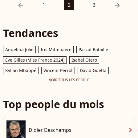
arrow_left
arrow_right
1
2
3
Tendances
Angelina Jolie
Iris Mittenaere
Pascal Bataille
Eve Gilles (Miss France 2024)
Isabel Otero
Kylian Mbappé
Vincent Perrot
David Guetta
VOIR TOUS LES PEOPLE
Top people du mois
chevron_right
Didier Deschamps