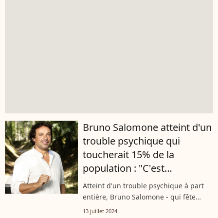
Bruno Salomone atteint d'un
trouble psychique qui
toucherait 15% de la
population : "C'est
compliqué d'en parler..."
Atteint d'un trouble psychique à part
entière, Bruno Salomone - qui fête
aujourd'hui son 54ème anniversaire - a
13 juillet 2024