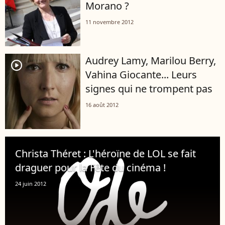
Morano ?
11 novembre 2012
Audrey Lamy, Marilou Berry,
player2
Vahina Giocante... Leurs
signes qui ne trompent pas
16 août 2012
Christa Théret : L'héroïne de LOL se fait
draguer pour la Fête du cinéma !
24 juin 2012