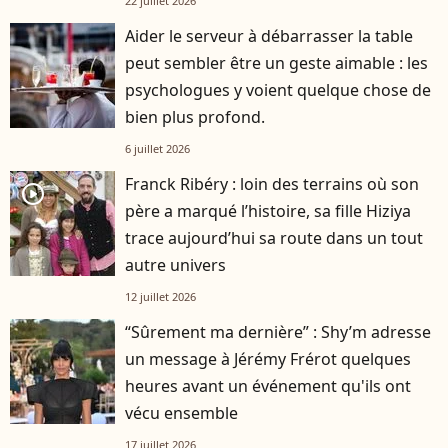
22 juillet 2026
Aider le serveur à débarrasser la table
peut sembler être un geste aimable : les
psychologues y voient quelque chose de
bien plus profond.
6 juillet 2026
Franck Ribéry : loin des terrains où son
player2
père a marqué l’histoire, sa fille Hiziya
trace aujourd’hui sa route dans un tout
autre univers
12 juillet 2026
“Sûrement ma dernière” : Shy’m adresse
un message à Jérémy Frérot quelques
heures avant un événement qu'ils ont
vécu ensemble
17 juillet 2026