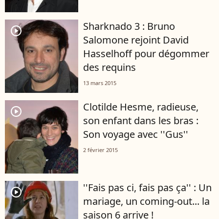
Sharknado 3 : Bruno
player2
Salomone rejoint David
Hasselhoff pour dégommer
des requins
13 mars 2015
Clotilde Hesme, radieuse,
player2
son enfant dans les bras :
Son voyage avec ''Gus''
2 février 2015
''Fais pas ci, fais pas ça'' : Un
player2
mariage, un coming-out... la
saison 6 arrive !