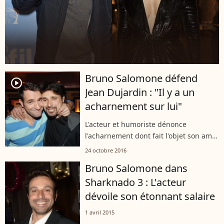
Bruno Salomone défend
player2
Jean Dujardin : "Il y a un
acharnement sur lui"
L'acteur et humoriste dénonce
l'acharnement dont fait l'objet son ami
et partenaire de jeu, critiqué avec la
24 octobre 2016
sortie de "Brice 3".
Bruno Salomone dans
Sharknado 3 : L'acteur
dévoile son étonnant salaire
1 avril 2015