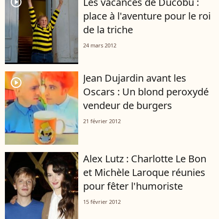
player2
Les vacances de Ducobu :
place à l'aventure pour le roi
de la triche
24 mars 2012
Jean Dujardin avant les
player2
Oscars : Un blond peroxydé
vendeur de burgers
21 février 2012
Alex Lutz : Charlotte Le Bon
et Michèle Laroque réunies
pour fêter l'humoriste
15 février 2012