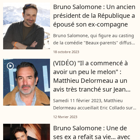
évoqué cette maladie silencieuse qui le
Bruno Salomone : Un ancien
touche depuis des années et...
président de la République a
épousé son ex-compagne
Bruno Salomone, qui figure au casting
de la comédie "Beaux-parents" diffusée
ce mercredi soir sur 6ter, a été en
18 octobre 2023
couple avec une personnalité qui est
(VIDÉO) "Il a commencé à
aujourd'hui mariée à un ancien...
player2
avoir un peu le melon" :
Matthieu Delormeau a un
avis très tranché sur Jean
Dujardin
Samedi 11 février 2023, Matthieu
Delormeau accueillait Eric Collado sur
le plateau de "TPMP People", sur C8.
12 février 2023
L'ancien acolyte de Jean Dujardin dans
Bruno Salomone : Une de
leur troupe "Nous Ç Nous" est revenu...
ses ex a refait sa vie... avec