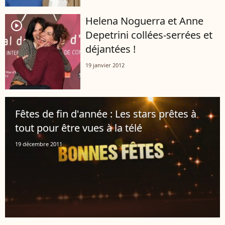
Helena Noguerra et Anne
player2
Depetrini collées-serrées et
déjantées !
19 janvier 2012
Fêtes de fin d'année : Les stars prêtes à
tout pour être vues à la télé
19 décembre 2011