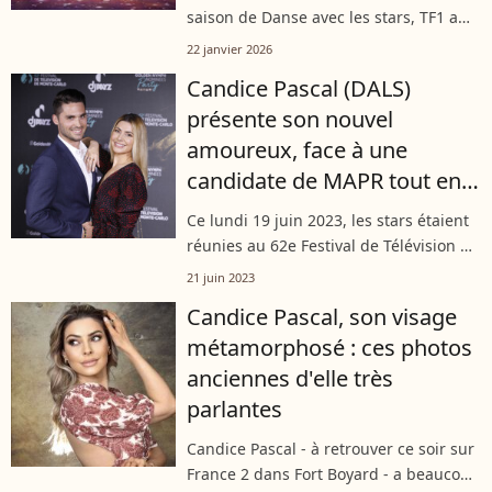
cette année
saison de Danse avec les stars, TF1 a
dévoilé l’ensemble des couples et
22 janvier 2026
confirmé le retour d’un jury inchangé
Candice Pascal (DALS)
pour cette nouvelle édition. Toutefois,...
présente son nouvel
amoureux, face à une
candidate de MAPR tout en
transparence...
Ce lundi 19 juin 2023, les stars étaient
réunies au 62e Festival de Télévision de
Monte-Carlo à Monaco à l'occasion de
21 juin 2023
la soirée Golden Nymph Nominees
Candice Pascal, son visage
Party. On y a notamment vu une...
métamorphosé : ces photos
anciennes d'elle très
parlantes
Candice Pascal - à retrouver ce soir sur
France 2 dans Fort Boyard - a beaucoup