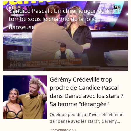
belle histoire d'amour. Candice...
player2
Candice Pascal : Un chroniqueur de TPMP
tombé sous le charme de la jolie
danseuse
17 mars 2022
Gérémy Crédeville trop
proche de Candice Pascal
dans Danse avec les stars ?
Sa femme "dérangée"
Quelque peu déçu d'avoir été éliminé
de "Danse avec les stars", Gérémy
Crédeville est également soulagé
9 novembre 2021