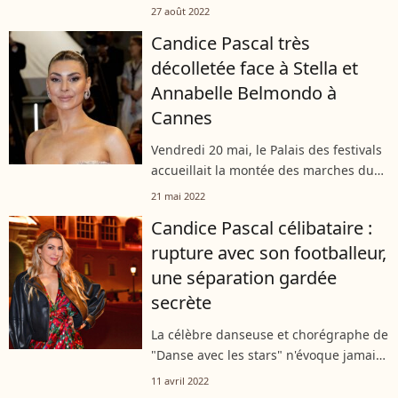
changé physiquement ces dernières
27 août 2022
années. D'anciennes photos d'elle
Candice Pascal très
accessibles sur Instagram le prouvent.
décolletée face à Stella et
Annabelle Belmondo à
Cannes
Vendredi 20 mai, le Palais des festivals
accueillait la montée des marches du
film "Frère et soeur" avec Marion
21 mai 2022
Cotillard. On a pu y voir une foule de
Candice Pascal célibataire :
VIP dont la jeune Stella Belmondo,...
rupture avec son footballeur,
une séparation gardée
secrète
La célèbre danseuse et chorégraphe de
"Danse avec les stars" n'évoque jamais
sa vie privée. Elle vient de faire une
11 avril 2022
exception pour annonver la fin d'une