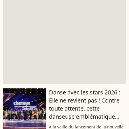
Danse avec les stars 2026 :
Elle ne revient pas ! Contre
toute attente, cette
danseuse emblématique
n'apparaît pas au casting de
À la veille du lancement de la nouvelle