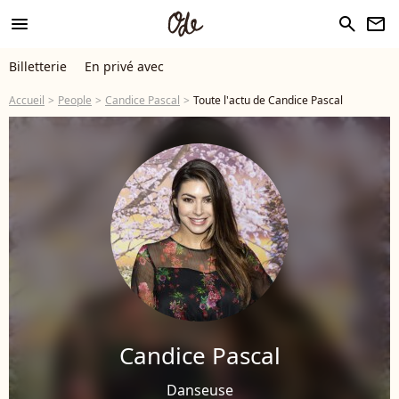
menu
search
newsletter
Billetterie
En privé avec
Accueil
People
Candice Pascal
Toute l'actu de Candice Pascal
Candice Pascal
Danseuse