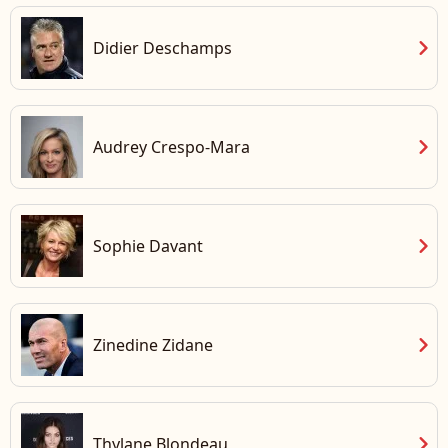
chevron_right
Didier Deschamps
chevron_right
Audrey Crespo-Mara
chevron_right
Sophie Davant
chevron_right
Zinedine Zidane
chevron_right
Thylane Blondeau