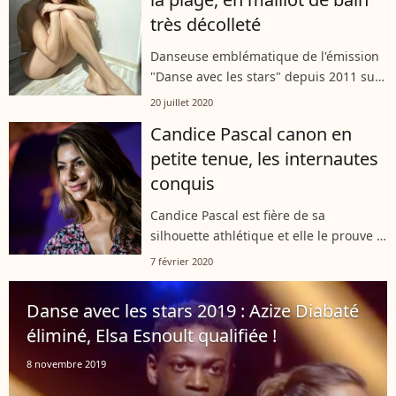
très décolleté
Danseuse emblématique de l'émission
"Danse avec les stars" depuis 2011 sur
TF1, Candice Pascal a enflammé les
20 juillet 2020
réseaux sociaux en dévoilant des
Candice Pascal canon en
photos de son nouveau maillot de
petite tenue, les internautes
bain...
conquis
Candice Pascal est fière de sa
silhouette athlétique et elle le prouve !
Sur Instagram, la danseuse
7 février 2020
professionnelle de "Danse avec les
stars" a posté une nouvelle photo d'elle
Danse avec les stars 2019 : Azize Diabaté
sur...
éliminé, Elsa Esnoult qualifiée !
8 novembre 2019