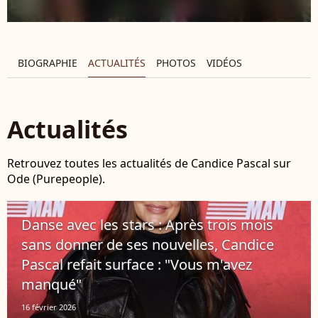
BIOGRAPHIE
ACTUALITÉS
PHOTOS
VIDÉOS
Actualités
Retrouvez toutes les actualités de Candice Pascal sur
Ode (Purepeople).
Danse avec les stars : Après trois mois
sans donner de ses nouvelles, Candice
Pascal refait surface : "Vous m'avez
manqué"
16 février 2026