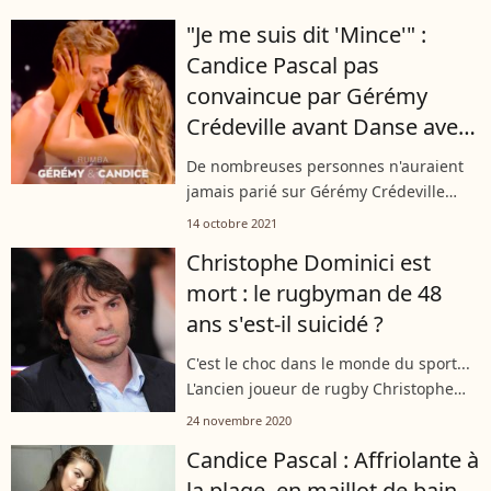
surtout pour sa femme qui commençait
"Je me suis dit 'Mince'" :
à voir d'un mauvais oeil son
Candice Pascal pas
rapprochement...
convaincue par Gérémy
Crédeville avant Danse avec
les stars
De nombreuses personnes n'auraient
jamais parié sur Gérémy Crédeville
dans "Danse avec les stars". Dont sa
14 octobre 2021
propre partenaire Candice Pascal. Au
Christophe Dominici est
micro de Fun Radio, elle a reconnu
mort : le rugbyman de 48
avoir...
ans s'est-il suicidé ?
C'est le choc dans le monde du sport...
L'ancien joueur de rugby Christophe
Dominici est mort, annoncent "Midi
24 novembre 2020
Olympique" et l'AFP ce mardi 24
Candice Pascal : Affriolante à
novembre 2020. Le corps de l'ex-
la plage, en maillot de bain
sportif...