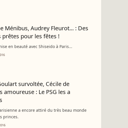
de Ménibus, Audrey Fleurot... : Des
 prêtes pour les fêtes !
ise en beauté avec Shiseido à Paris...
016
Goulart survoltée, Cécile de
 amoureuse : Le PSG les a
s
arisienne a encore attiré du très beau monde
s princes.
2016