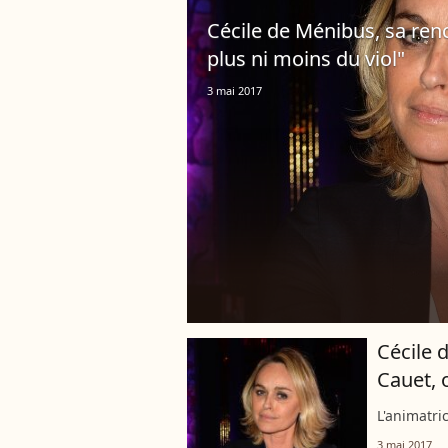
Cécile de Ménibus, sa renc
plus ni moins du viol"
3 mai 2017
Cécile 
Cauet, 
L'animatric
3 mai 2017