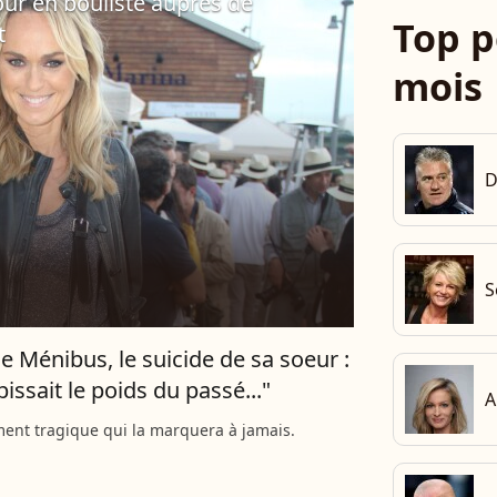
ur en bouliste auprès de
Top p
t
mois
D
S
de Ménibus, le suicide de sa soeur :
bissait le poids du passé..."
A
ent tragique qui la marquera à jamais.