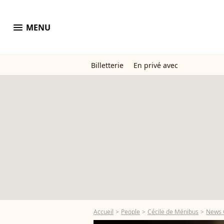
menu
MENU
Billetterie
En privé avec
Accueil
People
Cécile de Ménibus
News 