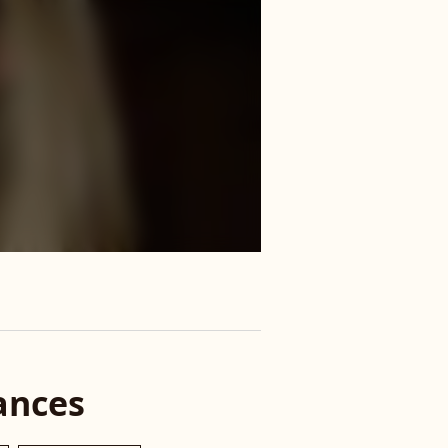
ances