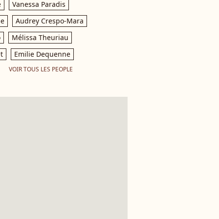
e
Vanessa Paradis
le
Audrey Crespo-Mara
o
Mélissa Theuriau
t
Emilie Dequenne
VOIR TOUS LES PEOPLE