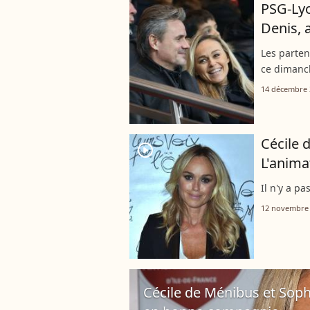
PSG-Lyo
Denis, 
Les parten
ce dimanch
Princes. S
14 décembre 
1.
Cécile 
player2
L'anima
Il n'y a pa
12 novembre
Cécile de Ménibus et Soph