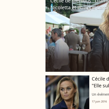
Cécile de Ménibus : Glamo
Nicoletta et Philippe Caroi
1 juillet 2016
Cécile 
"Elle su
Un évènem
17 juin 2016