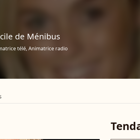
cile de Ménibus
atrice télé, Animatrice radio
S
Tend