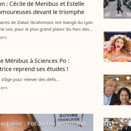
n : Cécile de Menibus et Estelle
amoureuses devant le triomphe
aires de Zlatan Ibrahimovic ont mangé du Lyon
e soir, pour le plus grand plaisir du Parc des
core final face à l'Olympique lyonnais :5 buts à
2015
de Ménibus à Sciences Po :
trice reprend ses études !
s d'âge pour relever des défis...
 2015
ie Favier : Pot-au-feu gourmand
player2