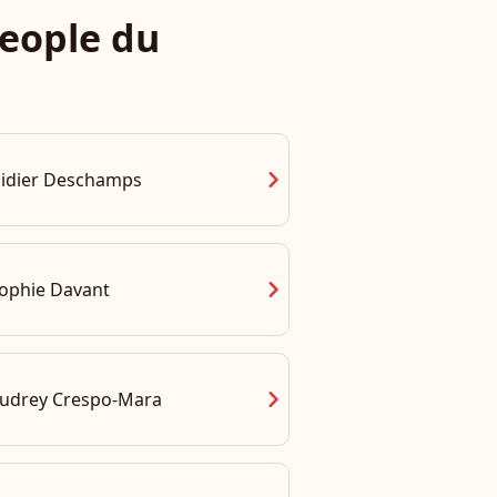
eople du
chevron_right
idier Deschamps
chevron_right
ophie Davant
chevron_right
udrey Crespo-Mara