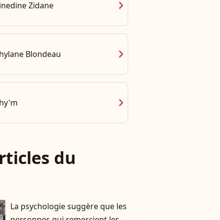
chevron_right
inedine Zidane
chevron_right
hylane Blondeau
chevron_right
hy'm
rticles du
La psychologie suggère que les
personnes qui remercient les