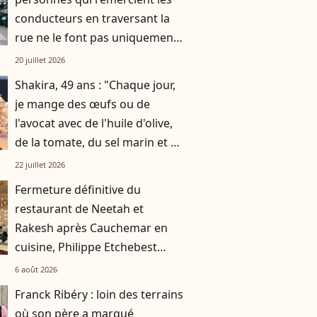
conducteurs en traversant la
rue ne le font pas uniquement
par gratitude
20 juillet 2026
Shakira, 49 ans : "Chaque jour,
je mange des œufs ou de
l'avocat avec de l'huile d'olive,
de la tomate, du sel marin et un
smoothie"
22 juillet 2026
Fermeture définitive du
restaurant de Neetah et
Rakesh après Cauchemar en
cuisine, Philippe Etchebest
pensait les avoir sauvés
6 août 2026
Franck Ribéry : loin des terrains
où son père a marqué