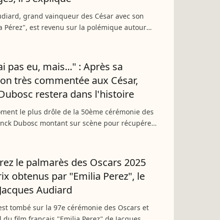
udiard, grand vainqueur des César avec son
ia Pérez", est revenu sur la polémique autour
 de Karla Sofía Gascón, son actrice principale.
e...
'ai pas eu, mais..." : Après sa
ion très commentée aux César,
Dubosc restera dans l'histoire
oment le plus drôle de la 50ème cérémonie des
ranck Dubosc montant sur scène pour récupérer
sar, symbole des déçus de l'événement !
depuis sa...
ez le palmarès des Oscars 2025
rix obtenus par "Emilia Perez", le
 Jacques Audiard
est tombé sur la 97e cérémonie des Oscars et
il du film français "Emilia Perez" de Jacques