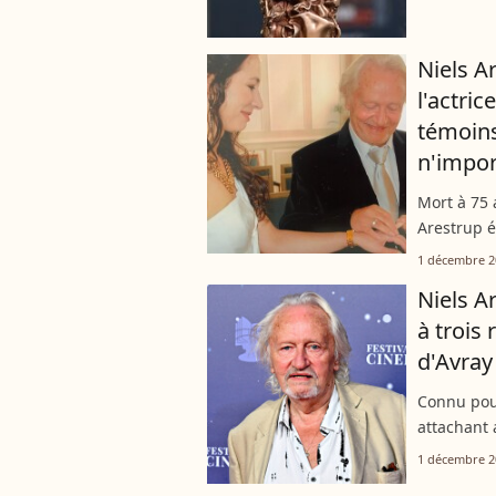
films ont s
Niels A
l'actric
témoins
n'impor
Mort à 75 
Arestrup é
jumeaux a
1 décembre 2
tard, il avai
Niels A
à trois 
d'Avray
Connu pour
attachant 
carrière qu
1 décembre 2
du meilleur