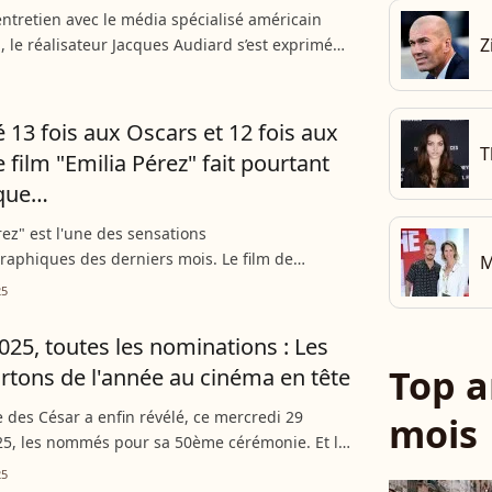
entretien avec le média spécialisé américain
Z
, le réalisateur Jacques Audiard s’est exprimé
troverse autour de l’actrice transgenre Karla
n,...
3 fois aux Oscars et 12 fois aux
T
e film "Emilia Pérez" fait pourtant
que…
rez" est l'une des sensations
aphiques des derniers mois. Le film de
M
diard, qui raconte la transition du chef d'un
25
cain, a d'ailleurs fait...
025, toutes les nominations : Les
Top a
rtons de l'année au cinéma en tête
 des César a enfin révélé, ce mercredi 29
mois
25, les nommés pour sa 50ème cérémonie. Et la
n promet d'être relevée ! En effet, de nombreux
25