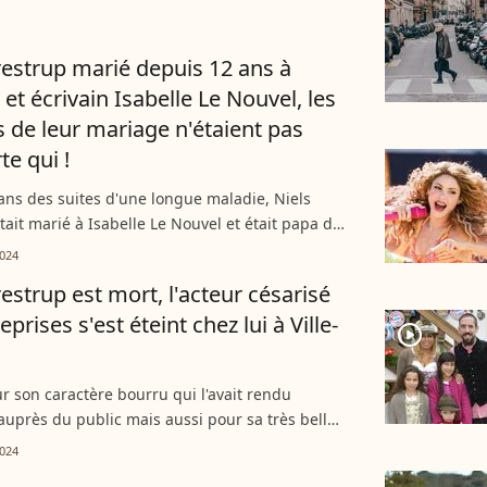
éduit...
restrup marié depuis 12 ans à
e et écrivain Isabelle Le Nouvel, les
 de leur mariage n'étaient pas
te qui !
ans des suites d'une longue maladie, Niels
tait marié à Isabelle Le Nouvel et était papa de
vec la dramaturge de 51 ans. Amoureux sur le
024
t...
restrup est mort, l'acteur césarisé
reprises s'est éteint chez lui à Ville-
player2
 son caractère bourru qui l'avait rendu
auprès du public mais aussi pour sa très belle
i lui a valu de recevoir à trois reprises le César
024
...