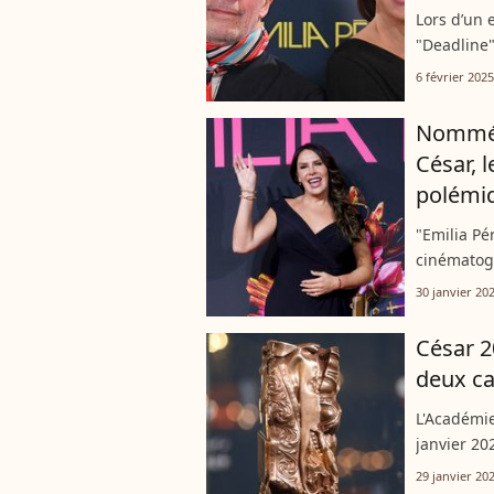
Lors d’un 
"Deadline"
sur la con
6 février 2025
Sofía Gascó
Nommé 1
César, l
polémi
"Emilia Pé
cinématogr
Jacques Au
30 janvier 20
cartel mexi
César 2
deux ca
L'Académie
janvier 20
compétitio
29 janvier 20