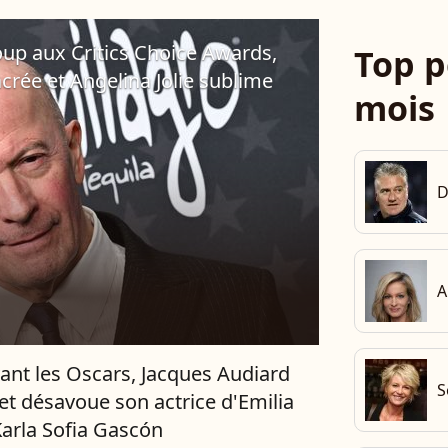
oup aux Critics Choice Awards,
Top p
rée et Angelina Jolie sublime
mois
D
A
vant les Oscars, Jacques Audiard
S
et désavoue son actrice d'Emilia
Karla Sofia Gascón