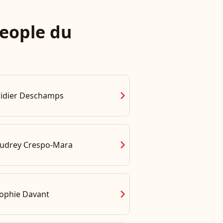
eople du
chevron_right
idier Deschamps
chevron_right
udrey Crespo-Mara
chevron_right
ophie Davant