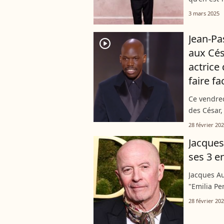
Audiard, q
3 mars 2025
César ? Dé
Jean-Pa
player2
aux Cés
actrice 
faire fa
Ce vendred
des César,
évoquant, 
28 février 20
faisait be
Jacques
ses 3 e
Jacques Au
"Emilia Pe
l'exhumatio
28 février 20
le réalisat