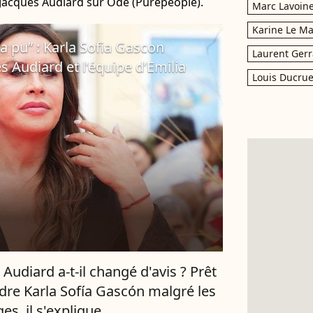
 Jacques Audiard sur Ode (Purepeople).
Marc Lavoin
Karine Le M
a pu” : Karla Sofia Gascon
Laurent Gerr
s Audiard et l’équipe d’Emilia
Louis Ducrue
Audiard a-t-il changé d'avis ? Prêt
dre Karla Sofía Gascón malgré les
es, il s'explique