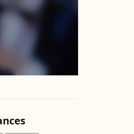
ances