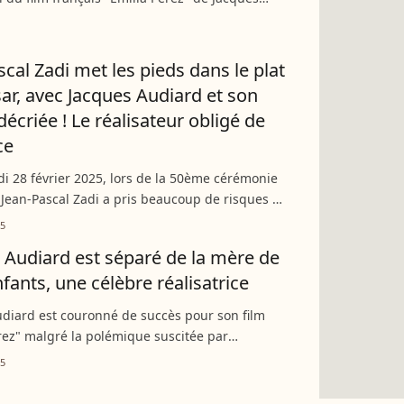
ui avait décroché 13 nominations et brillé aux
couvrez...
scal Zadi met les pieds dans le plat
ar, avec Jacques Audiard et son
décriée ! Le réalisateur obligé de
ce
i 28 février 2025, lors de la 50ème cérémonie
 Jean-Pascal Zadi a pris beaucoup de risques en
sous le ton de l'humour, une polémique qui
25
aucoup...
 Audiard est séparé de la mère de
nfants, une célèbre réalisatrice
diard est couronné de succès pour son film
rez" malgré la polémique suscitée par
n de tweets racistes de l'actrice principale. Si
25
eur est...