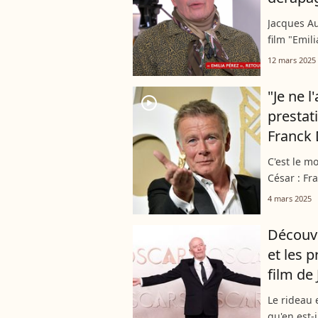
Jacques A
film "Emil
des tweets
12 mars 2025
S'il regrett
"Je ne l
player2
prestat
Franck 
C'est le m
César : F
un mini Cé
4 mars 2025
Pourtant, 
Découvr
et les p
film de
Le rideau 
qu'en est-