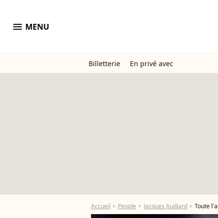
menu
MENU
Billetterie
En privé avec
Accueil
People
Jacques Audiard
Toute l'