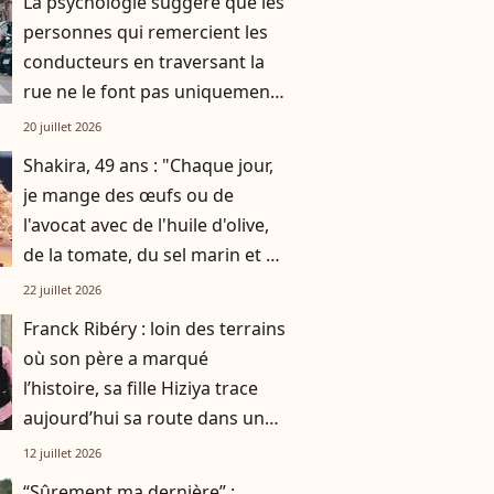
La psychologie suggère que les
personnes qui remercient les
conducteurs en traversant la
rue ne le font pas uniquement
par gratitude
20 juillet 2026
Shakira, 49 ans : "Chaque jour,
je mange des œufs ou de
l'avocat avec de l'huile d'olive,
de la tomate, du sel marin et un
smoothie"
22 juillet 2026
Franck Ribéry : loin des terrains
où son père a marqué
l’histoire, sa fille Hiziya trace
aujourd’hui sa route dans un
tout autre univers
12 juillet 2026
“Sûrement ma dernière” :