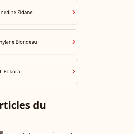
chevron_right
inedine Zidane
chevron_right
hylane Blondeau
chevron_right
. Pokora
rticles du