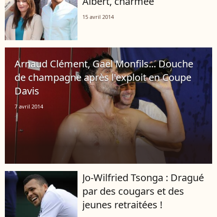
Albert, charmée
15 avril 2014
Arnaud Clément, Gaël Monfils... Douche
de champagne après l'exploit en Coupe
Davis
7 avril 2014
Jo-Wilfried Tsonga : Dragué
par des cougars et des
jeunes retraitées !