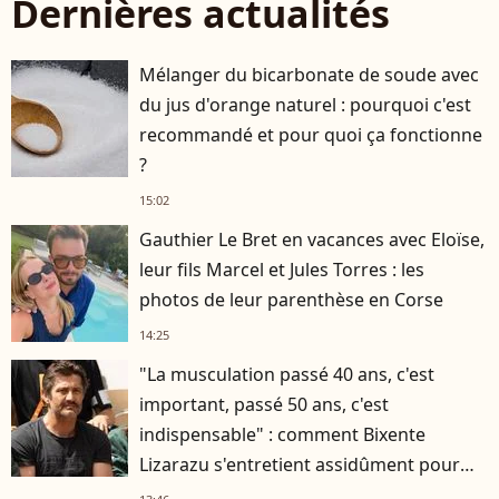
Dernières actualités
Mélanger du bicarbonate de soude avec
du jus d'orange naturel : pourquoi c'est
recommandé et pour quoi ça fonctionne
?
15:02
Gauthier Le Bret en vacances avec Eloïse,
leur fils Marcel et Jules Torres : les
photos de leur parenthèse en Corse
14:25
"La musculation passé 40 ans, c'est
important, passé 50 ans, c'est
indispensable" : comment Bixente
Lizarazu s'entretient assidûment pour
rester musclé à 56 ans ?