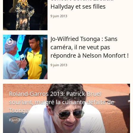
Hallyday et ses filles
9 juin 2013
Jo-Wilfried Tsonga : Sans
player2
caméra, il ne veut pas
répondre à Nelson Monfort !
9 juin 2013
Roland-Garros 2013: Patrick Bruel
souriant, malgré la cuisante défaite de
Tsonga
8 juin 2013