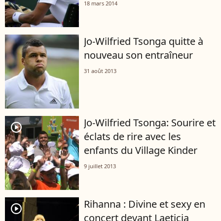
18 mars 2014
Jo-Wilfried Tsonga quitte à
nouveau son entraîneur
31 août 2013
Jo-Wilfried Tsonga: Sourire et
player2
éclats de rire avec les
enfants du Village Kinder
9 juillet 2013
Rihanna : Divine et sexy en
player2
concert devant Laeticia