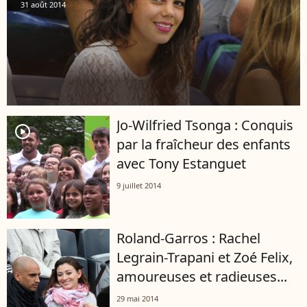
31 août 2014
Jo-Wilfried Tsonga : Conquis
player2
par la fraîcheur des enfants
avec Tony Estanguet
9 juillet 2014
Roland-Garros : Rachel
Legrain-Trapani et Zoé Felix,
amoureuses et radieuses...
29 mai 2014