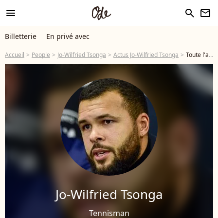
menu
search
newsletter
Billetterie
En privé avec
Accueil
People
Jo-Wilfried Tsonga
Actus Jo-Wilfried Tsonga
Toute l'actu de Jo-Wilfried Tsonga - Page 3
Jo-Wilfried Tsonga
Tennisman