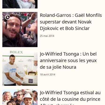
Roland-Garros : Gaël Monfils
player2
superstar devant Novak
Djokovic et Bob Sinclar
25 mai 2014
Jo-Wilfried Tsonga : Un bel
anniversaire sous les yeux
de sa jolie Noura
18 avril 2014
Jo-Wilfried Tsonga estival au
côté de la cousine du prince