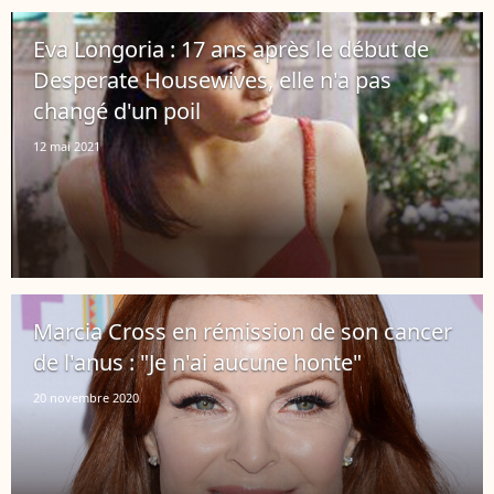
Eva Longoria : 17 ans après le début de
Desperate Housewives, elle n'a pas
changé d'un poil
12 mai 2021
Marcia Cross en rémission de son cancer
de l'anus : "Je n'ai aucune honte"
20 novembre 2020