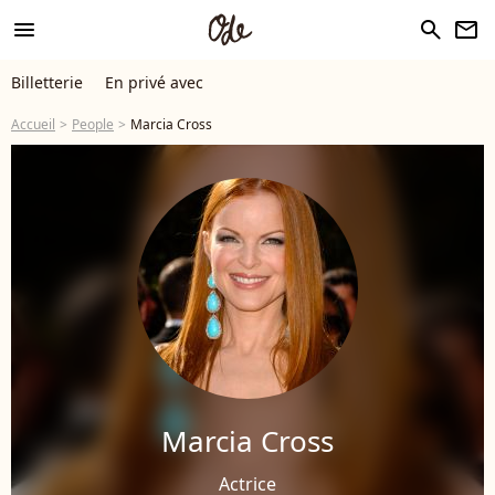
menu
search
newsletter
Billetterie
En privé avec
Accueil
People
Marcia Cross
Marcia Cross
Actrice