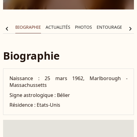
BIOGRAPHIE
ACTUALITÉS
PHOTOS
ENTOURAGE
FIL
chevron_left
chevron_right
Biographie
Naissance :
25 mars 1962, Marlborough -
Massachussetts
Signe astrologique :
Bélier
Résidence :
Etats-Unis