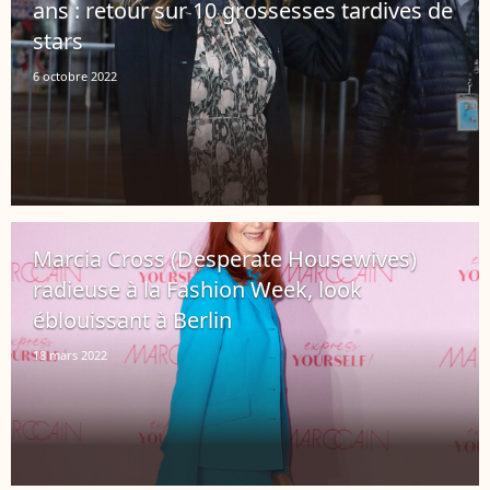
ans : retour sur 10 grossesses tardives de
stars
6 octobre 2022
Marcia Cross (Desperate Housewives)
radieuse à la Fashion Week, look
éblouissant à Berlin
18 mars 2022