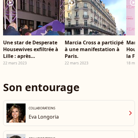
player2
player2
player2
Une star de Desperate
Marcia Cross a participé
Marc
Housewives exfiltrée à
à une manifestation à
Hous
Lille : après
Paris.
la F
l'enthousiasme, grosses
éblo
22 mars 2023
22 mars 2023
18 ma
tensions pour l'actrice
Son entourage
COLLABORATIONS
chevron_right
Eva Longoria