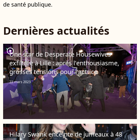
de santé publique.
Dernières actualités
player2
Une star de Desperate Housewives
exfiltrée à Lille : après l'enthousiasme,
grosses tensions pour l'actrice
22 mars 2023
Hilary Swank enceinte de jumeaux à 48