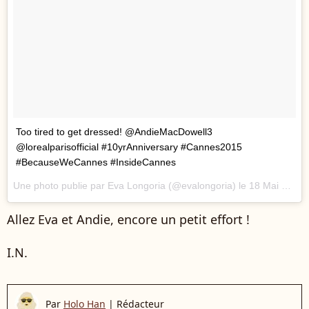
Too tired to get dressed! @AndieMacDowell3
@lorealparisofficial #10yrAnniversary #Cannes2015
#BecauseWeCannes #InsideCannes
Une photo publie par Eva Longoria (@evalongoria) le
18 Mai 2015 0h59 PDT
Allez Eva et Andie, encore un petit effort !
I.N.
Par
Holo Han
|
Rédacteur