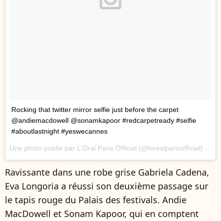
Rocking that twitter mirror selfie just before the carpet
@andiemacdowell @sonamkapoor #redcarpetready #selfie
#aboutlastnight #yeswecannes
Une photo publie par L'Oral Paris Official (@lorealparisofficial) le
19
Ravissante dans une robe grise Gabriela Cadena,
Eva Longoria a réussi son deuxième passage sur
le tapis rouge du Palais des festivals. Andie
MacDowell et Sonam Kapoor, qui en comptent