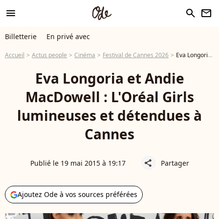
menu
search
newsletter
Billetterie
En privé avec
Accueil
Actus people
Cinéma
Festival de Cannes 2026
Eva Longoria et Andie MacDowell : L'Oréal Girls lumineuses et détendues à Cannes
Eva Longoria et Andie
MacDowell : L'Oréal Girls
lumineuses et détendues à
Cannes
Publié le 19 mai 2015 à 19:17
Partager
share
Ajoutez Ode à vos sources préférées