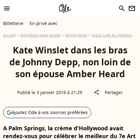
menu
search
newsletter
Billetterie
En privé avec
Accueil
Dernières news people
Johnny Depp
Actus Look du moment
Ka
Kate Winslet dans les bras
de Johnny Depp, non loin de
son épouse Amber Heard
Publié le 3 janvier 2016 à 21:29
Partager
share
Ajoutez Ode à vos sources préférées
A Palm Springs, la crème d'Hollywood avait
rendez-vous pour célébrer le meilleur du 7e Art