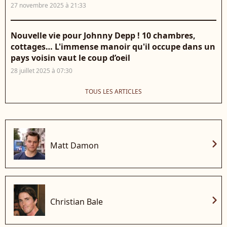
27 novembre 2025 à 21:33
Nouvelle vie pour Johnny Depp ! 10 chambres,
cottages… L'immense manoir qu'il occupe dans un
pays voisin vaut le coup d’oeil
28 juillet 2025 à 07:30
TOUS LES ARTICLES
chevron_right
Matt Damon
chevron_right
Christian Bale