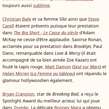
toujours aussi
sublime
.
Christian Bale
et sa femme Sibi ainsi que
Steve
Carell
étaient présents puisque leur prestation
dans
The Big Short - Le Casse du siècle
d'Adam
McKay ne cesse d'être applaudie. Saoirse Ronan,
acclamée pour sa prestation dans
Brooklyn,
Paul
Dano, remarquable dans
Love & Mercy
(il était
accompagné de sa bien aimée Zoe Kazan) ont
foulé le tapis rouge,
Matt Damon
(
Seul sur Mars
) et
Helen Mirren
(
La Femme au tableau
) ont répandu le
glamour hollywoodien également.
Bryan Cranston
, star de
Breaking Bad
, a reçu le
Spotlight Award du meilleur acteur, lui qui joue
dans
Trumbo
. La délicate
Rooney Mara
a obtenu