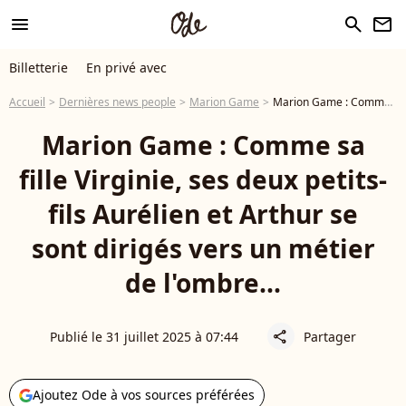
menu
search
newsletter
Billetterie
En privé avec
Accueil
Dernières news people
Marion Game
Marion Game : Comme sa fille Virginie, ses deux petits-fils Aurélien et Arthur se sont dirigés vers un métier de l'ombre...
Marion Game : Comme sa
fille Virginie, ses deux petits-
fils Aurélien et Arthur se
sont dirigés vers un métier
de l'ombre...
Publié le 31 juillet 2025 à 07:44
Partager
share
Ajoutez Ode à vos sources préférées