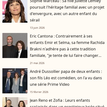
Sophie Marceau : Sa fille Juliette Lemley
poursuit l'héritage familial avec un projet
d'envergure, avec un autre enfant du
sérail
13 juin 2026
Eric Cantona : Contrairement à ses
enfants Emir et Selma, sa femme Rachida
Brakni n'adhère pas à cette tradition
familiale, "je tente de lui faire changer
d'avis"
21 mai 2026
André Dussollier papa de deux enfants :
son fils Léo est comédien, on l'a vu dans
une série Prime Video
15 février 2026
Jean Reno et Zofia : Leurs enfants
scolarisés dans un prestigieux lycée situé