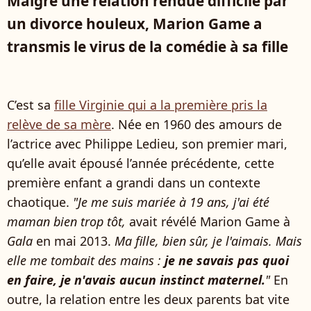
Malgré une relation rendue difficile par
un divorce houleux, Marion Game a
transmis le virus de la comédie à sa fille
C’est sa
fille Virginie qui a la première pris la
relève de sa mère
. Née en 1960 des amours de
l’actrice avec Philippe Ledieu, son premier mari,
qu’elle avait épousé l’année précédente, cette
première enfant a grandi dans un contexte
chaotique.
"Je me suis mariée à 19 ans, j'ai été
maman bien trop tôt,
avait révélé Marion Game à
Gala
en mai 2013.
Ma fille, bien sûr, je l'aimais. Mais
elle me tombait des mains :
je ne savais pas quoi
en faire, je n'avais aucun instinct maternel.
"
En
outre, la relation entre les deux parents bat vite