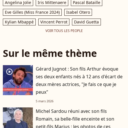
Angelina Jolie
Iris Mittenaere
Pascal Bataille
Eve Gilles (Miss France 2024)
Isabel Otero
Kylian Mbappé
Vincent Perrot
David Guetta
VOIR TOUS LES PEOPLE
Sur le même thème
Gérard Jugnot : Son fils Arthur évoque
player2
ses deux enfants nés à 12 ans d'écart de
deux mères actrices, "Je fais ce que je
peux"
5 mars 2026
Michel Sardou réuni avec son fils
Romain, sa belle-fille enceinte et son
petit-fils Marius : les photos de ces