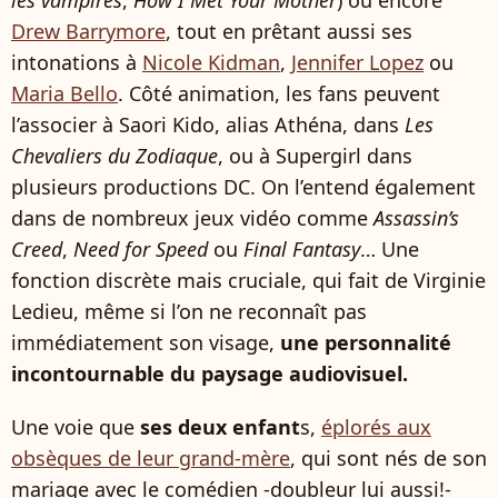
les vampires
,
How I Met Your Mother
) ou encore
Drew Barrymore
, tout en prêtant aussi ses
intonations à
Nicole Kidman
,
Jennifer Lopez
ou
Maria Bello
. Côté animation, les fans peuvent
l’associer à Saori Kido, alias Athéna, dans
Les
Chevaliers du Zodiaque
, ou à Supergirl dans
plusieurs productions DC. On l’entend également
dans de nombreux jeux vidéo comme
Assassin’s
Creed
,
Need for Speed
ou
Final Fantasy
… Une
fonction discrète mais cruciale, qui fait de Virginie
Ledieu, même si l’on ne reconnaît pas
immédiatement son visage,
une personnalité
incontournable du paysage audiovisuel.
Une voie que
ses deux enfant
s,
éplorés aux
obsèques de leur grand-mère
, qui sont nés de son
mariage avec le comédien -doubleur lui aussi!-