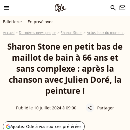
menu
search
newsletter
Billetterie
En privé avec
Accueil
Dernières news people
Sharon Stone
Actus Look du moment
S
Sharon Stone en petit bas de
maillot de bain à 66 ans et
sans complexe : après la
chanson avec Julien Doré, la
peinture !
Publié le 10 juillet 2024 à 09:00
Partager
share
Ajoutez Ode à vos sources préférées