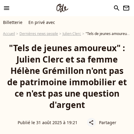
menu
search
newsletter
Billetterie
En privé avec
Accueil
Dernières news people
Julien Clerc
"Tels de jeunes amoureux" : Julien Clerc et sa femme Hélène Grémillon n'ont pas de patrimoine immobilier et ce n'est pas une question d'argent
"Tels de jeunes amoureux" :
Julien Clerc et sa femme
Hélène Grémillon n'ont pas
de patrimoine immobilier et
ce n'est pas une question
d'argent
Publié le 31 août 2025 à 19:21
Partager
share