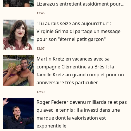
Lizarazu s'entretient assidûment pour
rester musclé à 56 ans ?
13:46
"Tu aurais seize ans aujourd’hui" :
Virginie Grimaldi partage un message
pour son "éternel petit garçon"
13:07
Martin Kretz en vacances avec sa
compagne Clémentine au Brésil : la
famille Kretz au grand complet pour un
anniversaire très particulier
12:30
Roger Federer devenu milliardaire et pas
qu'avec le tennis : il a investi dans une
marque dont la valorisation est
exponentielle