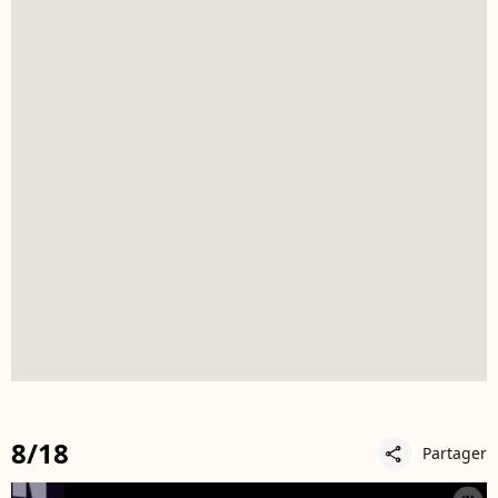
8/18
Partager
share