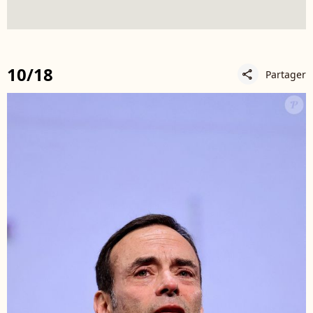
10/18
Partager
share