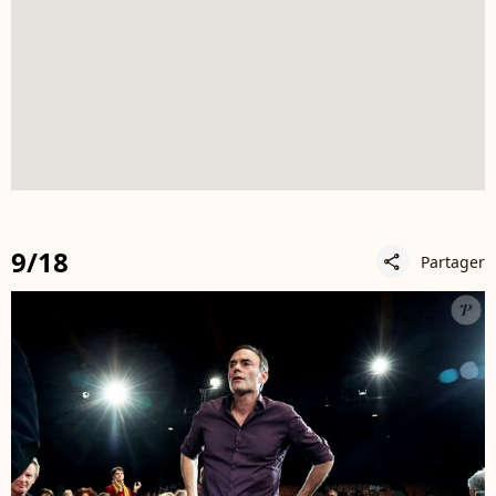
9/18
Partager
share