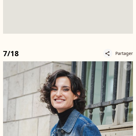
7/18
Partager
share