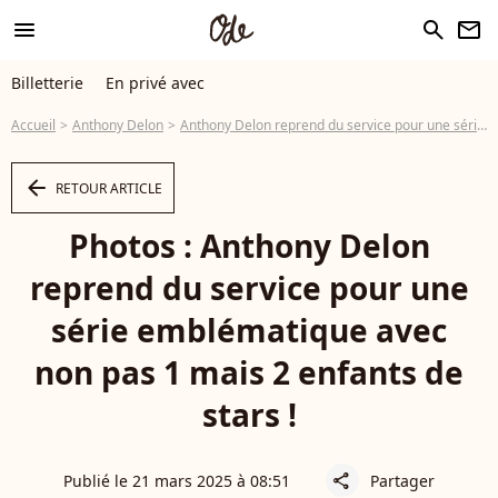
menu
search
newsletter
Billetterie
En privé avec
Accueil
Anthony Delon
Anthony Delon reprend du service pour une série emblématique avec non pas 1 mais 2 enfants de stars !
arrow_left
RETOUR ARTICLE
Photos : Anthony Delon
reprend du service pour une
série emblématique avec
non pas 1 mais 2 enfants de
stars !
Publié le 21 mars 2025 à 08:51
Partager
share