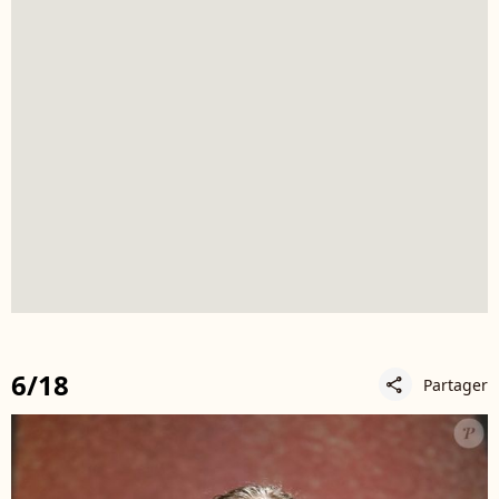
6/18
Partager
share