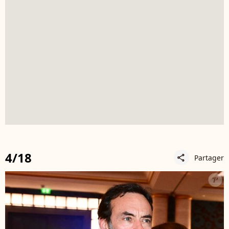
4/18
Partager
share