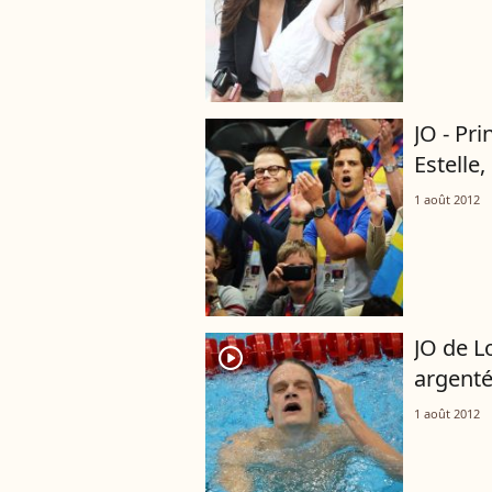
JO - Pri
Estelle,
1 août 2012
JO de Lo
player2
argentés
1 août 2012