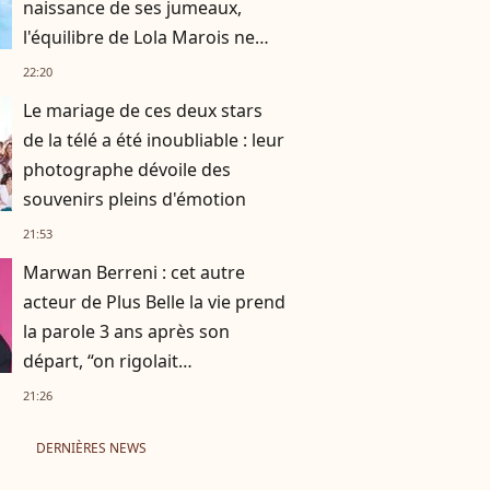
naissance de ses jumeaux,
l'équilibre de Lola Marois ne
tenait qu'à un fil
22:20
Le mariage de ces deux stars
de la télé a été inoubliable : leur
photographe dévoile des
souvenirs pleins d'émotion
21:53
Marwan Berreni : cet autre
acteur de Plus Belle la vie prend
la parole 3 ans après son
départ, “on rigolait
énormément, on se prenait la
21:26
tête aussi”
DERNIÈRES NEWS