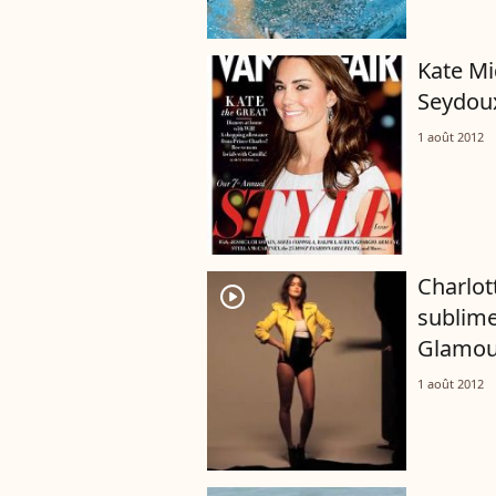
Kate Mi
Seydoux
1 août 2012
Charlot
player2
sublime
Glamou
1 août 2012