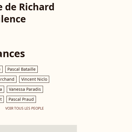
e de Richard
ilence
ances
e
Pascal Bataille
archand
Vincent Niclo
a
Vanessa Paradis
t
Pascal Praud
VOIR TOUS LES PEOPLE