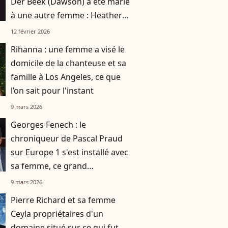
Der Beek (Dawson) a été marié
à une autre femme : Heather
prend la parole
12 février 2026
Rihanna : une femme a visé le
domicile de la chanteuse et sa
famille à Los Angeles, ce que
l’on sait pour l'instant
9 mars 2026
Georges Fenech : le
chroniqueur de Pascal Praud
sur Europe 1 s'est installé avec
sa femme, ce grand
changement qu'elle opère dans
9 mars 2026
sa maison
Pierre Richard et sa femme
Ceyla propriétaires d'un
domaine situé sur ce qui fut