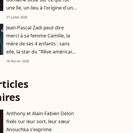
une île, un lieu à l'origine d'un
beau business
27 juillet 2026
Jean-Pascal Zadi peut dire
merci à sa femme Camille, la
mère de ses 4 enfants : sans
elle, la star du "Rêve américain"
n'en serait pas là
18 février 2026
rticles
aires
Anthony et Alain-Fabien Delon
fixés sur leur sort, leur sœur
Anouchka s'exprime