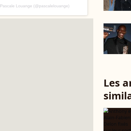
r Pascale Louange (@pascalelouange)
Les a
simil