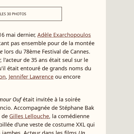
 LES 30 PHOTOS
16 mai dernier,
Adèle Exarchopoulos
rtant pas ensemble pour de la montée
ve
lors du 78ème Festival de Cannes.
 l'acteur de 35 ans était seul sur le
u'il était entouré de grands noms du
son
,
Jennifer Lawrence
ou encore
mour Ouf
était invitée à la soirée
lencio. Accompagnée de Stéphane Bak
i de
Gilles Lellouche
, la comédienne
billée d'une veste de costume XXL qui
es jambes. Acteur dans les films
Un