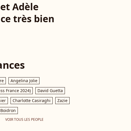
 et Adèle
ice très bien
ances
re
Angelina Jolie
iss France 2024)
David Guetta
ier
Charlotte Casiraghi
Zazie
Boidron
VOIR TOUS LES PEOPLE