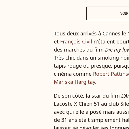
VOIR
Tous deux arrivés à Cannes le 
et
François Civil
n'étaient pou
des marches du film
Die my lo
Très chic dans un smoking noir,
tapis rouge ou presque, puisq
cinéma comme
Robert Pattin
Mariska Hargitay
.
De son côté, la star du film
L'A
Lacoste X Chien 51 au club Si
avec qui elle a posé mais auss
de 31 ans était simplement ha
laissait se dévoiler ses longu