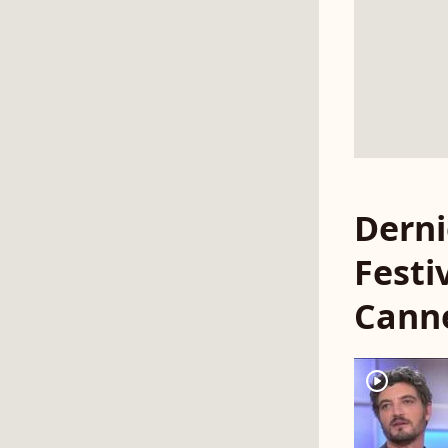
Derni
Festi
Cann
player2